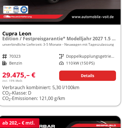
Cupra Leon
Edition / Festpreisgarantie* Modelljahr 2027 1.5 TSI 150PS DSG 5 J.Garantie /18"/Voll-LED/3Z-Climatronic/ACC/Full Link/Parksensoren v/h/Privacy-Glas/MFL
unverbindliche Lieferzeit: 3-5 Monate
Neuwagen mit Tageszulassung
Fahrzeugnr.
70323
Getriebe
Doppelkupplungsgetriebe (DSG)
Kraftstoff
Benzin
Leistung
110 kW (150 PS)
29.475,– €
Details
incl. 19% MwSt.
Verbrauch kombiniert:
5,30 l/100km
CO
-Klasse:
D
2
CO
-Emissionen:
121,00 g/km
2
ab 202,– € mtl.