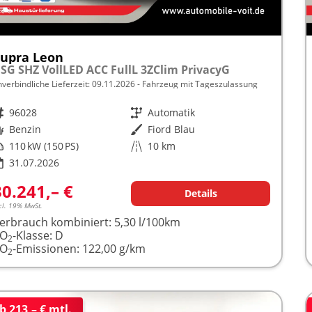
upra Leon
SG SHZ VollLED ACC FullL 3ZClim PrivacyG
nverbindliche Lieferzeit:
09.11.2026
Fahrzeug mit Tageszulassung
rzeugnr.
96028
Getriebe
Automatik
raftstoff
Benzin
Außenfarbe
Fiord Blau
istung
110 kW (150 PS)
Kilometerstand
10 km
31.07.2026
30.241,– €
Details
cl. 19% MwSt.
erbrauch kombiniert:
5,30 l/100km
CO
-Klasse:
D
2
CO
-Emissionen:
122,00 g/km
2
b 213,– € mtl.