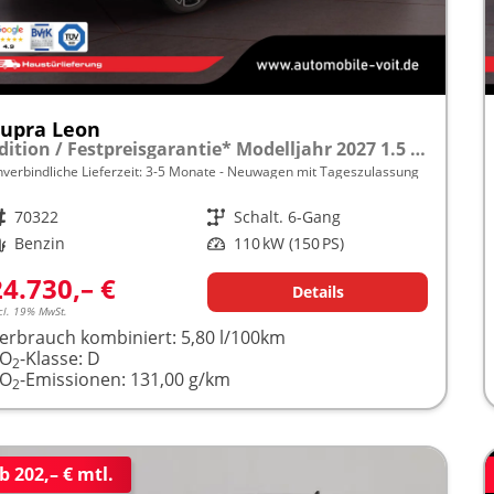
upra Leon
Edition / Festpreisgarantie* Modelljahr 2027 1.5 TSI 150PS 5 J.Garantie /18"/Voll-LED/3Z-Climatronic/ACC/Full Link/Parksensoren v/h/Privacy-Glas/MFL
nverbindliche Lieferzeit: 3-5 Monate
Neuwagen mit Tageszulassung
rzeugnr.
70322
Getriebe
Schalt. 6-Gang
raftstoff
Benzin
Leistung
110 kW (150 PS)
24.730,– €
Details
cl. 19% MwSt.
erbrauch kombiniert:
5,80 l/100km
CO
-Klasse:
D
2
CO
-Emissionen:
131,00 g/km
2
b 202,– € mtl.