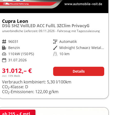
Cupra Leon
DSG SHZ VollLED ACC FullL 3ZClim PrivacyG
unverbindliche Lieferzeit:
09.11.2026
Fahrzeug mit Tageszulassung
Fahrzeugnr.
96031
Getriebe
Automatik
Kraftstoff
Benzin
Außenfarbe
Midnight Schwarz Metallic
Leistung
110 kW (150 PS)
Kilometerstand
10 km
31.07.2026
31.012,– €
Details
incl. 19% MwSt.
Verbrauch kombiniert:
5,30 l/100km
CO
-Klasse:
D
2
CO
-Emissionen:
122,00 g/km
2
ab 215,– € mtl.