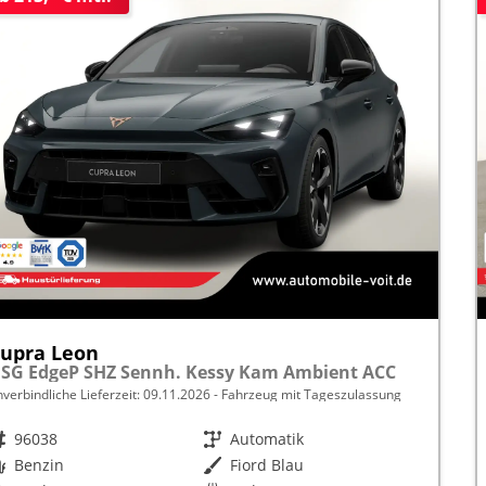
upra Leon
SG EdgeP SHZ Sennh. Kessy Kam Ambient ACC
nverbindliche Lieferzeit:
09.11.2026
Fahrzeug mit Tageszulassung
rzeugnr.
96038
Getriebe
Automatik
raftstoff
Benzin
Außenfarbe
Fiord Blau