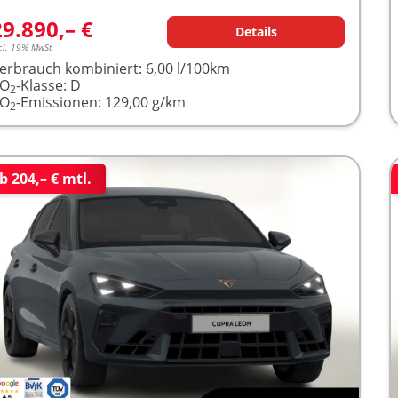
29.890,– €
Details
cl. 19% MwSt.
erbrauch kombiniert:
6,00 l/100km
CO
-Klasse:
D
2
CO
-Emissionen:
129,00 g/km
2
b 204,– € mtl.