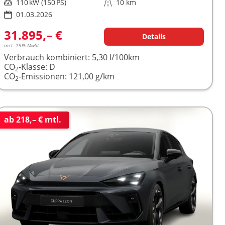
Leistung
110 kW (150 PS)
Kilometerstand
10 km
01.03.2026
31.895,– €
Details
incl. 19% MwSt.
Verbrauch kombiniert:
5,30 l/100km
CO
-Klasse:
D
2
CO
-Emissionen:
121,00 g/km
2
ab 218,– € mtl.