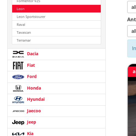
Formentor VZ5
Leon
Leon Sportstourer
Ant
Raval
Tavascan
Terramar
I
Dacia
Fiat
a
Ford
Honda
Hyundai
Jaecoo
Jeep
Kia