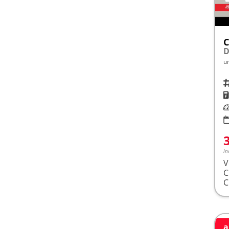
C
D
u
Fah
K
Le
in
V
a