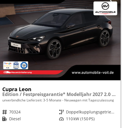
Cupra Leon
Edition / Festpreisgarantie* Modelljahr 2027 2.0 TDI 150PS DSG 5 J.Garantie /18"/Voll-LED/3Z-Climatronic/ACC/Full Link/Parksensoren v/h/Privacy-Glas/MFL
unverbindliche Lieferzeit: 3-5 Monate
Neuwagen mit Tageszulassung
Fahrzeugnr.
70324
Getriebe
Doppelkupplungsgetriebe (DSG)
Kraftstoff
Diesel
Leistung
110 kW (150 PS)