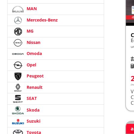
MAN
Mercedes-Benz
MG
C
Nissan
u
Omoda
Fah
Opel
K
Peugeot
in
Renault
V
SEAT
Skoda
Suzuki
a
Toyota