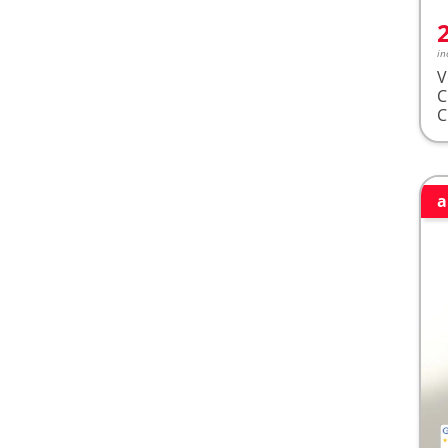
in
V
a