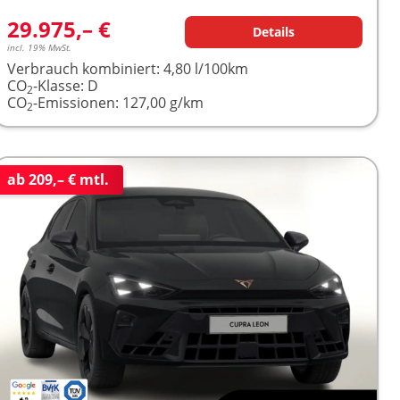
29.975,– €
Details
incl. 19% MwSt.
Verbrauch kombiniert:
4,80 l/100km
CO
-Klasse:
D
2
CO
-Emissionen:
127,00 g/km
2
ab 209,– € mtl.