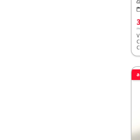
Le
in
V
a