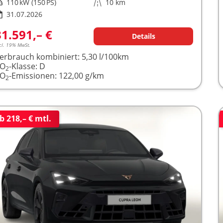
istung
110 kW (150 PS)
Kilometerstand
10 km
31.07.2026
31.591,– €
Details
cl. 19% MwSt.
erbrauch kombiniert:
5,30 l/100km
CO
-Klasse:
D
2
CO
-Emissionen:
122,00 g/km
2
b 218,– € mtl.