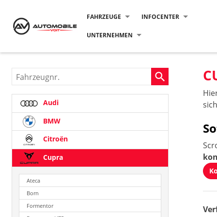
FAHRZEUGE
INFOCENTER
UNTERNEHMEN
C
Fahrzeugnr.
Hie
Audi
sic
BMW
So
Citroën
Scr
kon
Cupra
Ko
Ateca
Born
Formentor
Ver