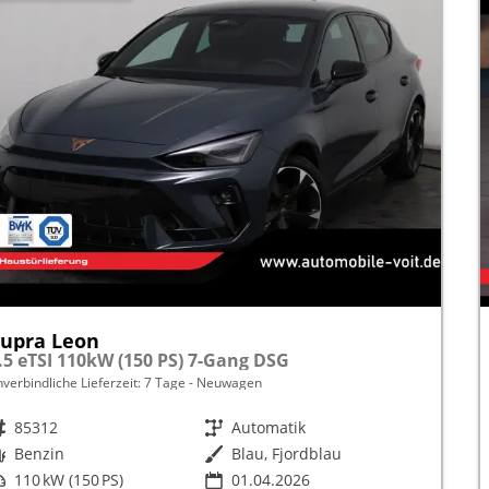
upra Leon
.5 eTSI 110kW (150 PS) 7-Gang DSG
nverbindliche Lieferzeit:
7 Tage
Neuwagen
rzeugnr.
85312
Getriebe
Automatik
raftstoff
Benzin
Außenfarbe
Blau, Fjordblau
istung
110 kW (150 PS)
01.04.2026