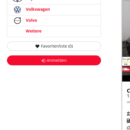
Volkswagen
Volvo
Weitere
Favoritenliste (
0
)
Anmelden
C
1
u
Fah
K
Le