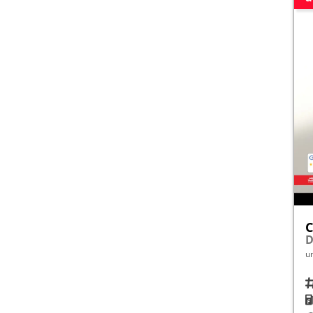
C
D
u
Fah
K