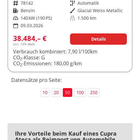
Fahrzeugnr.
78142
Getriebe
Automatik
Kraftstoff
Benzin
Außenfarbe
Glacial Weiss Metallic
Leistung
140 kW (190 PS)
Kilometerstand
1.500 km
09.03.2026
38.484,– €
Details
incl. 19% MwSt.
Verbrauch kombiniert:
7,90 l/100km
CO
-Klasse:
G
2
CO
-Emissionen:
180,00 g/km
2
Datensätze pro Seite:
10
20
50
100
250
Ihre Vorteile beim Kauf eines Cupra
Ateca als Reimport von Automobile