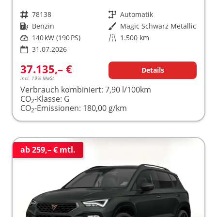
Fahrzeugnr.
78138
Getriebe
Automatik
Kraftstoff
Benzin
Außenfarbe
Magic Schwarz Metallic
Leistung
140 kW (190 PS)
Kilometerstand
1.500 km
31.07.2026
37.135,– €
Details
incl. 19% MwSt.
Verbrauch kombiniert:
7,90 l/100km
CO
-Klasse:
G
2
CO
-Emissionen:
180,00 g/km
2
ab 259,– € mtl.