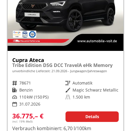
Cupra Ateca
Tribe Edition DSG DCC TravelA eHk Memory
unverbindliche Lieferzeit:
21.09.2026
Jungwagen/Jahreswagen
Fahrzeugnr.
78671
Getriebe
Automatik
Kraftstoff
Benzin
Außenfarbe
Magic Schwarz Metallic
Leistung
110 kW (150 PS)
Kilometerstand
1.500 km
31.07.2026
36.775,– €
Details
incl. 19% MwSt.
Verbrauch kombiniert:
6,70 l/100km