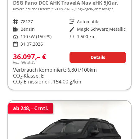
DSG Pano DCC AHK TravelA Nav eHK 5JGar.
unverbindliche Lieferzeit:
21.09.2026
Jungwagen/Jahreswagen
Fahrzeugnr.
78127
Getriebe
Automatik
Kraftstoff
Benzin
Außenfarbe
Magic Schwarz Metallic
Leistung
110 kW (150 PS)
Kilometerstand
1.500 km
31.07.2026
36.097,– €
Details
incl. 19% MwSt.
Verbrauch kombiniert:
6,80 l/100km
CO
-Klasse:
E
2
CO
-Emissionen:
154,00 g/km
2
ab 248,– € mtl.