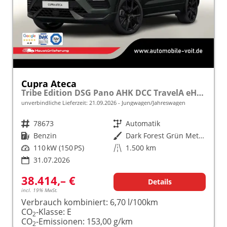
Cupra Ateca
Tribe Edition DSG Pano AHK DCC TravelA eHk Memory
unverbindliche Lieferzeit:
21.09.2026
Jungwagen/Jahreswagen
Fahrzeugnr.
78673
Getriebe
Automatik
Kraftstoff
Benzin
Außenfarbe
Dark Forest Grün Metallic
Leistung
110 kW (150 PS)
Kilometerstand
1.500 km
31.07.2026
38.414,– €
Details
incl. 19% MwSt.
Verbrauch kombiniert:
6,70 l/100km
CO
-Klasse:
E
2
CO
-Emissionen:
153,00 g/km
2