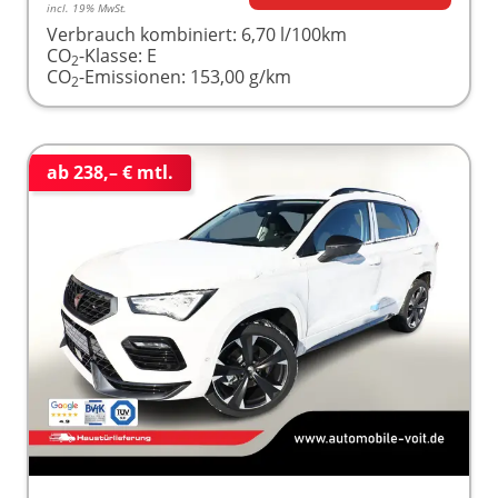
incl. 19% MwSt.
Verbrauch kombiniert:
6,70 l/100km
CO
-Klasse:
E
2
CO
-Emissionen:
153,00 g/km
2
ab 238,– € mtl.