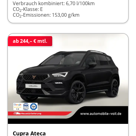
Verbrauch kombiniert:
6,70 l/100km
CO
-Klasse:
E
2
CO
-Emissionen:
153,00 g/km
2
ab 244,– € mtl.
Cupra Ateca