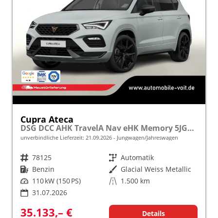
Cupra Ateca
DSG DCC AHK TravelA Nav eHK Memory 5JGar.
unverbindliche Lieferzeit:
21.09.2026
Jungwagen/Jahreswagen
Fahrzeugnr.
78125
Getriebe
Automatik
Kraftstoff
Benzin
Außenfarbe
Glacial Weiss Metallic
Leistung
110 kW (150 PS)
Kilometerstand
1.500 km
31.07.2026
35.133,– €
Details