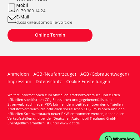
Mobil
0170 300 14 24
E-Mail
d.csaki@automobile-voit.de
Online Termin
Anmelden
AGB (Neufahrzeuge)
AGB (Gebrauchtwagen)
Impressum
Datenschutz
Cookie-Einstellungen
Weitere Informationen zum offiziellen Kraftstoffverbrauch und zu den
offiziellen spezifischen CO
-Emissionen und gegebenenfalls zum
2
Stromverbrauch neuer PKW können dem 'Leitfaden über den offiziellen
Kraftstoffverbrauch, die offiziellen spezifischen CO
-Emissionen und den
2
offiziellen Stromverbrauch neuer PKW' entnommen werden, der an allen
Verkaufsstellen und bei der 'Deutschen Automobil Treuhand GmbH'
unentgeltlich erhältlich ist unter www.dat.de.