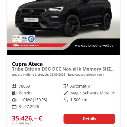
Cupra Ateca
Tribe Edition DSG DCC Nav eHk Memory SHZ Keyl 5JGa
unverbindliche Lieferzeit:
21.09.2026
Jungwagen/Jahreswagen
Fahrzeugnr.
78669
Getriebe
Automatik
Kraftstoff
Benzin
Außenfarbe
Magic Schwarz Metallic
Leistung
110 kW (150 PS)
Kilometerstand
1.500 km
31.07.2026
35.426,– €
Details
incl. 19% MwSt.