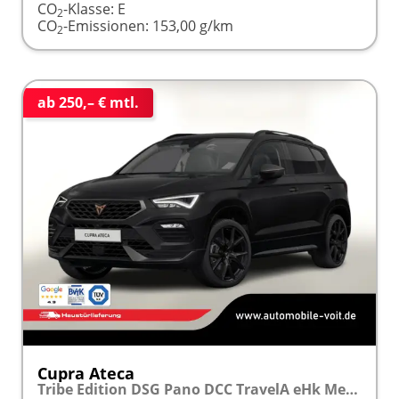
CO
-Klasse:
E
2
CO
-Emissionen:
153,00 g/km
2
ab 250,– € mtl.
Cupra Ateca
Tribe Edition DSG Pano DCC TravelA eHk Memory Nav