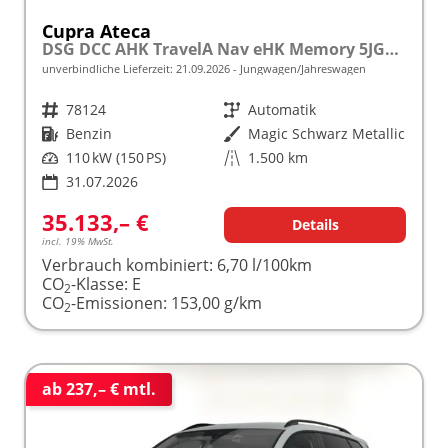
Cupra Ateca
DSG DCC AHK TravelA Nav eHK Memory 5JGar.
unverbindliche Lieferzeit:
21.09.2026
Jungwagen/Jahreswagen
Fahrzeugnr.
78124
Getriebe
Automatik
Kraftstoff
Benzin
Außenfarbe
Magic Schwarz Metallic
Leistung
110 kW (150 PS)
Kilometerstand
1.500 km
31.07.2026
35.133,– €
Details
incl. 19% MwSt.
Verbrauch kombiniert:
6,70 l/100km
CO
-Klasse:
E
2
CO
-Emissionen:
153,00 g/km
2
ab 237,– € mtl.