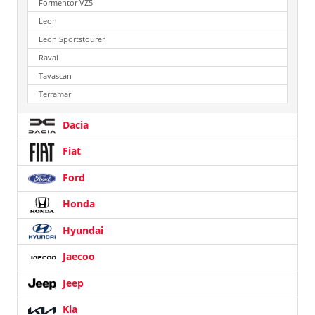
Formentor VZ5
Leon
Leon Sportstourer
Raval
Tavascan
Terramar
Dacia
Fiat
Ford
Honda
Hyundai
Jaecoo
Jeep
Kia