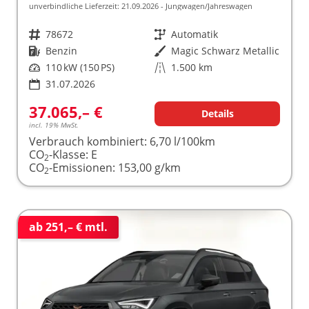
unverbindliche Lieferzeit:
21.09.2026
Jungwagen/Jahreswagen
Fahrzeugnr.
78672
Getriebe
Automatik
Kraftstoff
Benzin
Außenfarbe
Magic Schwarz Metallic
Leistung
110 kW (150 PS)
Kilometerstand
1.500 km
31.07.2026
37.065,– €
Details
incl. 19% MwSt.
Verbrauch kombiniert:
6,70 l/100km
CO
-Klasse:
E
2
CO
-Emissionen:
153,00 g/km
2
ab 251,– € mtl.