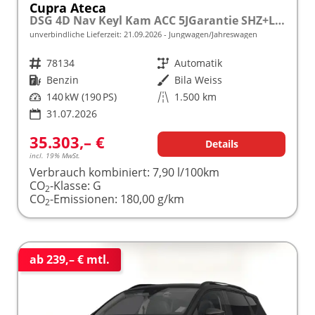
Cupra Ateca
DSG 4D Nav Keyl Kam ACC 5JGarantie SHZ+LHZ
unverbindliche Lieferzeit:
21.09.2026
Jungwagen/Jahreswagen
Fahrzeugnr.
78134
Getriebe
Automatik
Kraftstoff
Benzin
Außenfarbe
Bila Weiss
Leistung
140 kW (190 PS)
Kilometerstand
1.500 km
31.07.2026
35.303,– €
Details
incl. 19% MwSt.
Verbrauch kombiniert:
7,90 l/100km
CO
-Klasse:
G
2
CO
-Emissionen:
180,00 g/km
2
ab 239,– € mtl.