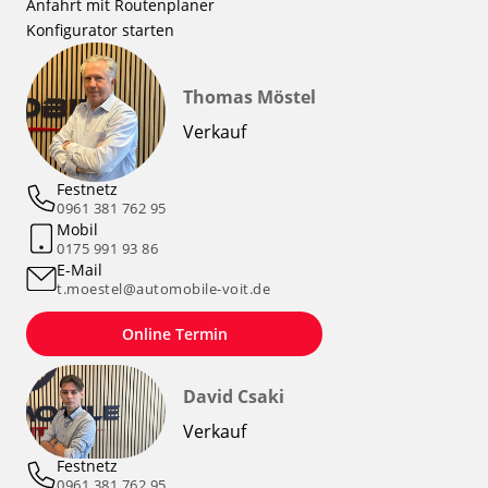
Anfahrt mit Routenplaner
Konfigurator starten
Thomas Möstel
Verkauf
Festnetz
0961 381 762 95
Mobil
0175 991 93 86
E-Mail
t.moestel@automobile-voit.de
Online Termin
David Csaki
Verkauf
Festnetz
0961 381 762 95