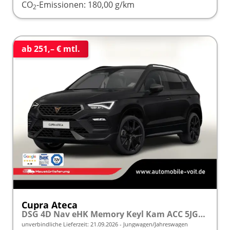
CO
-Emissionen:
180,00 g/km
2
ab 251,– € mtl.
Cupra Ateca
DSG 4D Nav eHK Memory Keyl Kam ACC 5JGar.
unverbindliche Lieferzeit:
21.09.2026
Jungwagen/Jahreswagen