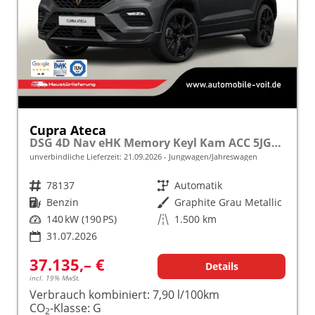
Cupra Ateca
DSG 4D Nav eHK Memory Keyl Kam ACC 5JGar.
unverbindliche Lieferzeit:
21.09.2026
Jungwagen/Jahreswagen
Fahrzeugnr.
78137
Getriebe
Automatik
Kraftstoff
Benzin
Außenfarbe
Graphite Grau Metallic
Leistung
140 kW (190 PS)
Kilometerstand
1.500 km
31.07.2026
37.135,– €
Details
incl. 19% MwSt.
Verbrauch kombiniert:
7,90 l/100km
CO
-Klasse:
G
2