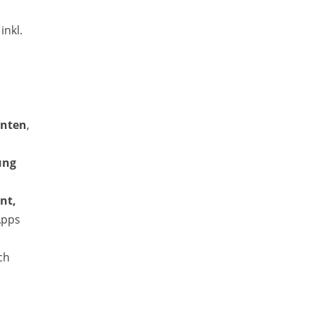
inkl.
inten
,
ung
nt,
Apps
ch