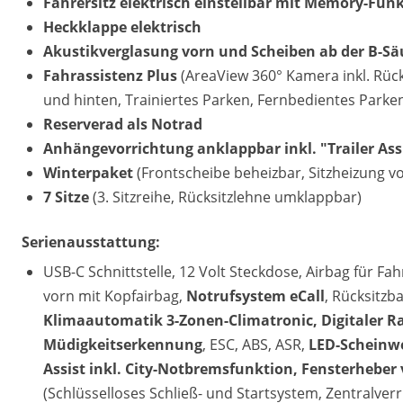
Fahrersitz elektrisch einstellbar mit Memory-Fun
Heckklappe elektrisch
Akustikverglasung vorn und Scheiben ab der B-Sä
Fahrassistenz Plus
(AreaView 360° Kamera inkl. Rück
und hinten, Trainiertes Parken, Fernbedientes Parke
Reserverad als Notrad
Anhängevorrichtung anklappbar inkl. "Trailer Ass
Winterpaket
(Frontscheibe beheizbar, Sitzheizung v
7 Sitze
(3. Sitzreihe, Rücksitzlehne umklappbar)
Serienausstattung:
USB-C Schnittstelle, 12 Volt Steckdose, Airbag für Fa
vorn mit Kopfairbag,
Notrufsystem eCall
, Rücksitzb
Klimaautomatik 3-Zonen-Climatronic, Digitaler
Müdigkeitserkennung
, ESC, ABS, ASR,
LED-Scheinwer
Assist inkl. City-Notbremsfunktion, Fensterheber 
(Schlüsselloses Schließ- und Startsystem, Zentralver