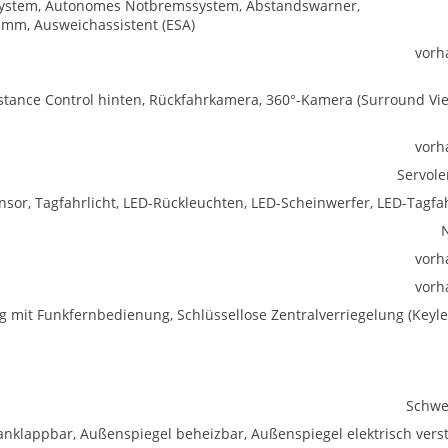
fsystem, Autonomes Notbremssystem, Abstandswarner,
amm, Ausweichassistent (ESA)
vorh
istance Control hinten, Rückfahrkamera, 360°-Kamera (Surround Vie
vorh
Servol
nsor, Tagfahrlicht, LED-Rückleuchten, LED-Scheinwerfer, LED-Tagfah
vorh
vorh
ng mit Funkfernbedienung, Schlüssellose Zentralverriegelung (Keyle
Schwe
anklappbar, Außenspiegel beheizbar, Außenspiegel elektrisch verst