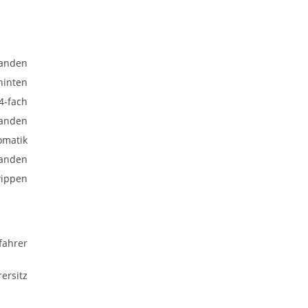
anden
hinten
 4-fach
anden
omatik
anden
wippen
fahrer
ersitz