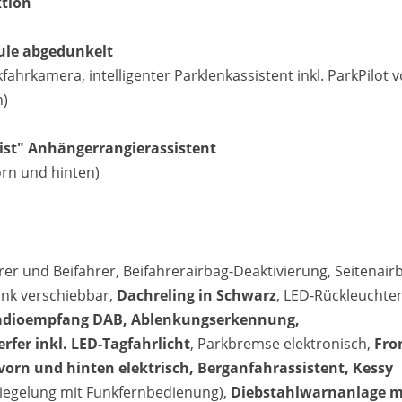
ktion
ule abgedunkelt
fahrkamera, intelligenter Parklenkassistent inkl. ParkPilot 
n)
ist" Anhängerrangierassistent
orn und hinten)
hrer und Beifahrer, Beifahrerairbag-Deaktivierung, Seitenair
ank verschiebbar,
Dachreling in Schwarz
, LED-Rückleuchte
 Radioempfang DAB, Ablenkungserkennung,
fer inkl. LED-Tagfahrlicht
, Parkbremse elektronisch,
Fro
vorn und hinten elektrisch, Berganfahrassistent, Kessy
riegelung mit Funkfernbedienung),
Diebstahlwarnanlage m