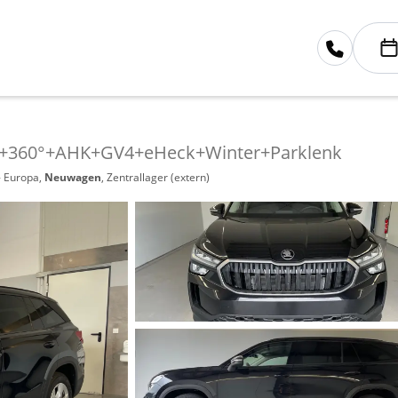
tze+360°+AHK+GV4+eHeck+Winter+Parklenk
- Europa,
Neuwagen
, Zentrallager (extern)