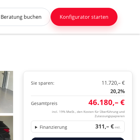
Beratung buchen
Konfigurator starten
11.720,– €
Sie sparen:
20,2%
46.180,– €
Gesamtpreis
incl. 19% MwSt., den Kosten für Überführung und
Zulassungspapieren
311,– €
Finanzierung
mtl.