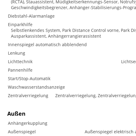
(RCTA), Stauassistent, Müdigkeitserkennungs-Sensor, Notru
Geschwindigkeitsbegrenzer, Anhänger-Stabilisierungs-Progr
Diebstahl-Alarmanlage
Einparkhilfe
Selbstlenkendes System, Park Distance Control vorne, Park D
Ausparkassistent, Anhängerrangierassistent
Innenspiegel automatisch abblendend
Lenkung
Lichttechnik
Lichtse
Pannenhilfe
Start/Stop-Automatik
Waschwasserstandsanzeige
Zentralverriegelung
Zentralverriegelung, Zentralverriegelu
Außen
Anhängerkupplung
Außenspiegel
Außenspiegel elektrisch 