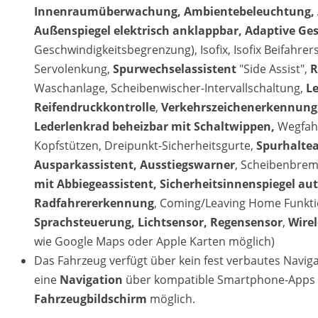
Innenraumüberwachung, Ambientebeleuchtung, Auß
Außenspiegel elektrisch anklappbar, Adaptive Ge
Geschwindigkeitsbegrenzung), Isofix, Isofix Beifahrers
Servolenkung,
Spurwechselassistent
"Side Assist",
R
Waschanlage, Scheibenwischer-Intervallschaltung,
Le
Reifendruckkontrolle
,
Verkehrszeichenerkennung, 
Lederlenkrad beheizbar mit Schaltwippen,
Wegfah
Kopfstützen, Dreipunkt-Sicherheitsgurte,
Spurhaltea
Ausparkassistent, Ausstiegswarner
, Scheibenbre
mit Abbiegeassistent, Sicherheitsinnenspiegel 
Radfahrererkennung
, Coming/Leaving Home Funkti
Sprachsteuerung, Lichtsensor, Regensensor
,
Wire
wie Google Maps oder Apple Karten möglich)
Das Fahrzeug verfügt über kein fest verbautes Navi
eine
Navigation
über kompatible Smartphone-Apps (
Fahrzeugbildschirm
möglich.