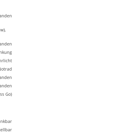
anden
w),
anden
enkung
rlicht
Notrad
anden
anden
ss Go)
nkbar
ellbar