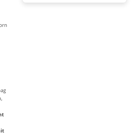
vorn
bag
n,
nt
it