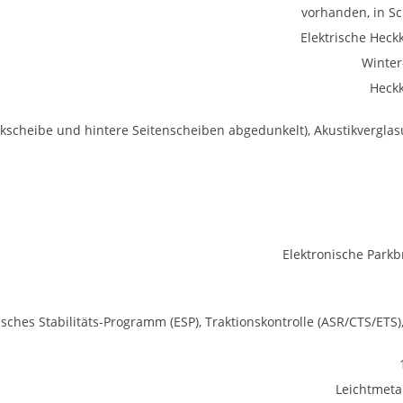
vorhanden, in S
Elektrische Heck
Winter
Heck
ckscheibe und hintere Seitenscheiben abgedunkelt), Akustikverglas
Elektronische Park
isches Stabilitäts-Programm (ESP), Traktionskontrolle (ASR/CTS/ETS)
Leichtmetal