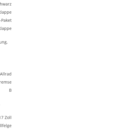
chwarz
klappe
-Paket
klappe
ung,
Allrad
bremse
B
,
17 Zoll
lfelge