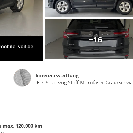
Matthias Voit
+16
Geschäftsführung / Inhaber
Festnetz
0961 381 762
E-Mail
m.voit@automobile-v
Innenausstattung
Innenausstattung
[ED] Sitzbezug Stoff-Microfaser Grau/Schwa
Termin buchen
is max. 120.000 km