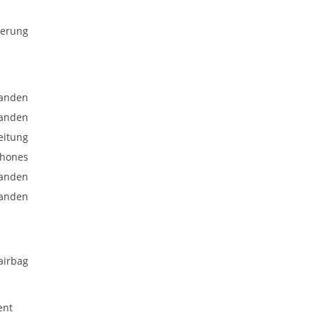
uerung
anden
anden
eitung
phones
anden
anden
airbag
ent