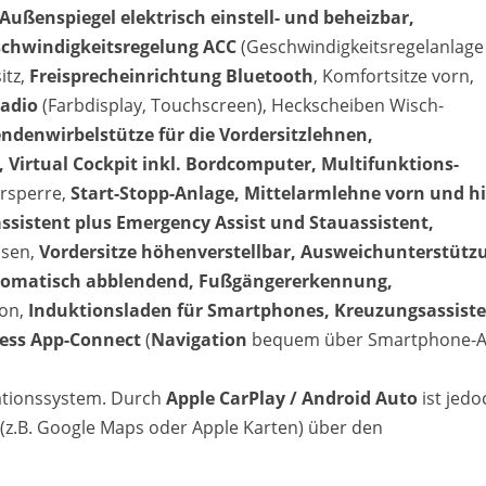
enspiegel elektrisch einstell- und beheizbar,
schwindigkeitsregelung ACC
(Geschwindigkeitsregelanlage 
itz,
Freisprecheinrichtung Bluetooth
, Komfortsitze vorn,
adio
(Farbdisplay, Touchscreen), Heckscheiben Wisch-
ndenwirbelstütze für die Vordersitzlehnen,
Virtual Cockpit inkl. Bordcomputer, Multifunktions-
rsperre,
Start-Stopp-Anlage, Mittelarmlehne vorn und h
ssistent plus Emergency Assist und Stauassistent,
msen,
Vordersitze höhenverstellbar, Ausweichunterstütz
automatisch abblendend, Fußgängererkennung,
on,
Induktionsladen für Smartphones, Kreuzungsassiste
less App-Connect
(
Navigation
bequem über Smartphone-
gationssystem. Durch
Apple CarPlay / Android Auto
ist jedo
z.B. Google Maps oder Apple Karten) über den