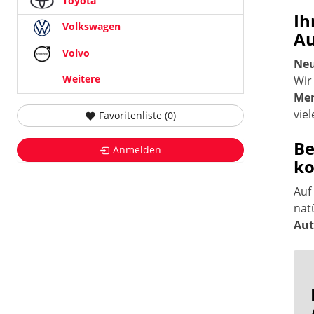
Toyota
Ih
Volkswagen
Au
Volvo
Neu
Weitere
Wir
Mer
vie
Favoritenliste (
0
)
Be
Anmelden
ko
Auf
nat
Aut