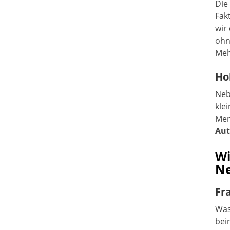
Die
Fak
wir
ohn
Meh
Ho
Neb
kle
Men
Aut
Wi
N
Fr
Was
bei