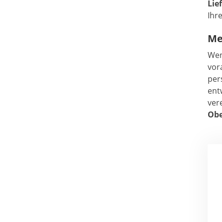
Lie
Ihr
Me
Wen
vor
per
ent
ver
Obe