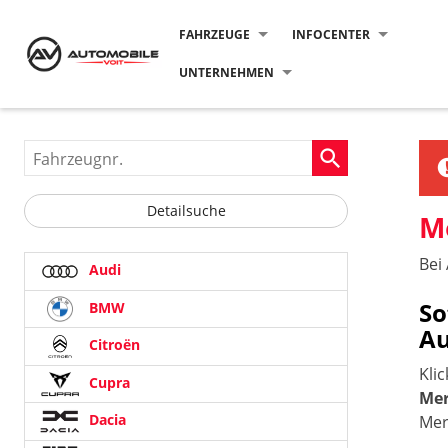
FAHRZEUGE
INFOCENTER
UNTERNEHMEN
Fahrzeugnr.
Detailsuche
M
Bei
Audi
So
BMW
Au
Citroën
Kli
Cupra
Mer
Dacia
Mer