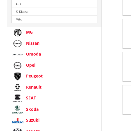
GLC
S-Klasse
Vito
MG
Nissan
Omoda
Opel
Peugeot
Renault
SEAT
Skoda
Suzuki