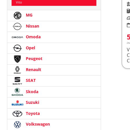
Vito
Fah
K
MG
Le
Nissan
Omoda
in
Opel
V
Peugeot
Renault
SEAT
Skoda
Suzuki
Toyota
Volkswagen