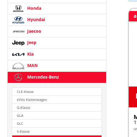
Honda
a
Hyundai
Jaecoo
Jeep
Kia
MAN
Mercedes-Benz
CLE-Klasse
eVito Kastenwagen
G-Klasse
M
GLA
1
GLC
u
S-Klasse