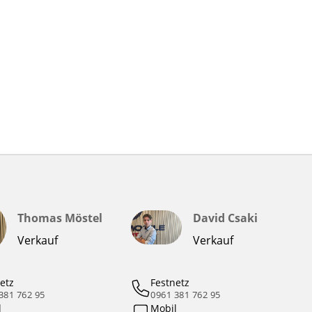
Thomas Möstel
David Csaki
Verkauf
Verkauf
etz
Festnetz
381 762 95
0961 381 762 95
l
Mobil