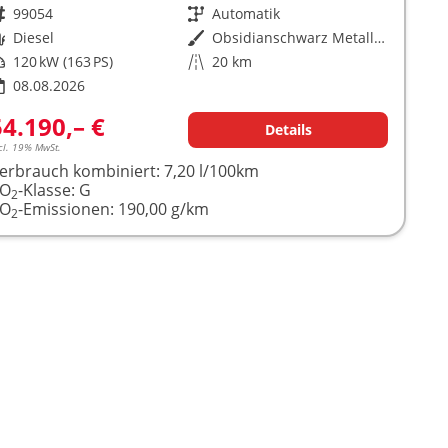
rzeugnr.
99054
Getriebe
Automatik
raftstoff
Diesel
Außenfarbe
Obsidianschwarz Metallic ()
istung
120 kW (163 PS)
Kilometerstand
20 km
08.08.2026
54.190,– €
Details
cl. 19% MwSt.
erbrauch kombiniert:
7,20 l/100km
CO
-Klasse:
G
2
CO
-Emissionen:
190,00 g/km
2