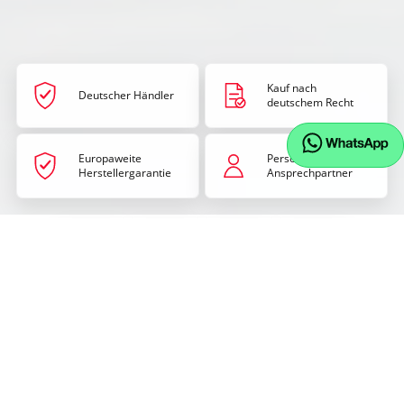
Kauf nach
Deutscher Händler
deutschem Recht
Europaweite
Persönlicher
Herstellergarantie
Ansprechpartner
Audi
BMW
Cupra
Ford
Hyundai
Kia
Mercedes
Peugeot
Benz
SEAT
Volkswagen
Skoda