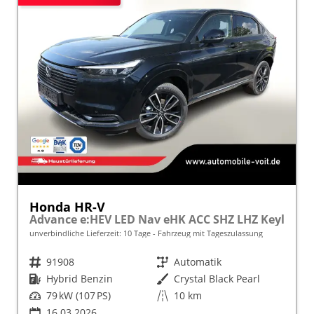
Honda HR-V
Advance e:HEV LED Nav eHK ACC SHZ LHZ Keyl
unverbindliche Lieferzeit:
10 Tage
Fahrzeug mit Tageszulassung
Fahrzeugnr.
91908
Getriebe
Automatik
Kraftstoff
Hybrid Benzin
Außenfarbe
Crystal Black Pearl
Leistung
79 kW (107 PS)
Kilometerstand
10 km
16.03.2026