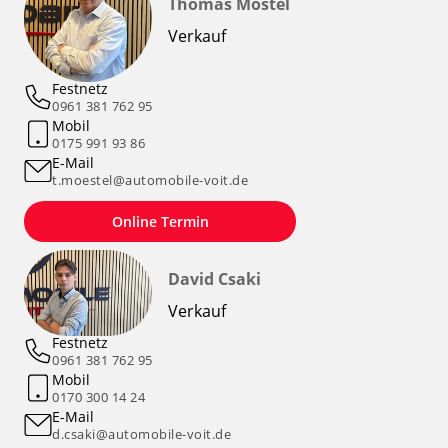
Thomas Möstel
Verkauf
Festnetz
0961 381 762 95
Mobil
0175 991 93 86
E-Mail
t.moestel@automobile-voit.de
Online Termin
David Csaki
Verkauf
Festnetz
0961 381 762 95
Mobil
0170 300 14 24
E-Mail
d.csaki@automobile-voit.de