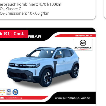
erbrauch kombiniert:
4,70 l/100km
CO
-Klasse:
C
2
CO
-Emissionen:
107,00 g/km
2
b 191,– € mtl.