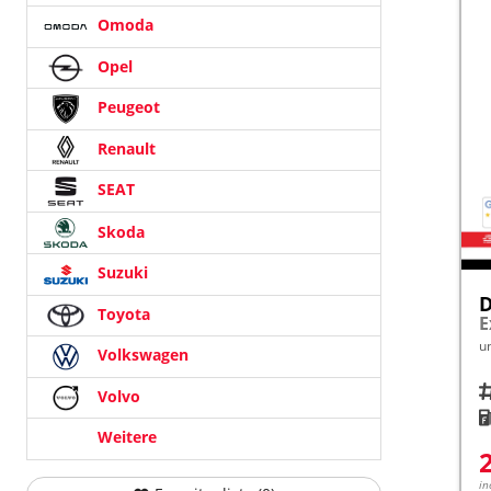
Omoda
Opel
Peugeot
Renault
SEAT
Skoda
Suzuki
D
Toyota
E
u
Volkswagen
Fah
Volvo
K
Weitere
in