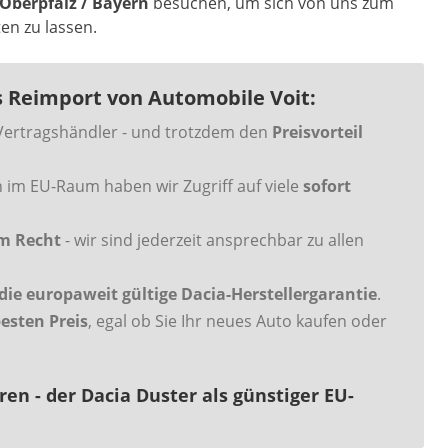
Oberpfalz / Bayern
besuchen, um sich von uns zum
n zu lassen.
ls Reimport von Automobile Voit:
Vertragshändler - und trotzdem den
Preisvorteil
 im EU-Raum haben wir Zugriff auf viele
sofort
em Recht
- wir sind jederzeit ansprechbar zu allen
ie europaweit gültige Dacia-Herstellergarantie
.
esten Preis
, egal ob Sie Ihr neues Auto kaufen oder
ren - der Dacia Duster als günstiger EU-