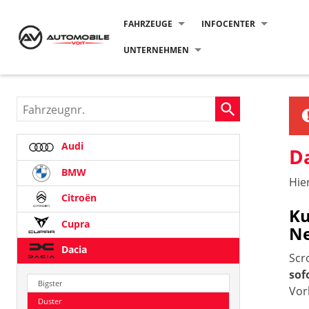
FAHRZEUGE
INFOCENTER
UNTERNEHMEN
Fahrzeugnr.
Audi
D
BMW
Hie
Citroën
Ku
Cupra
N
Dacia
Scr
sof
Bigster
Vor
Duster