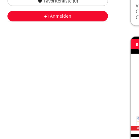
Favoritenliste (
0
)
V
Anmelden
a