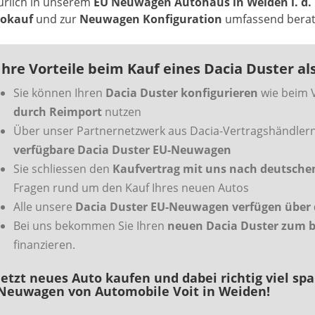
ürlich in unserem
EU Neuwagen Autohaus in Weiden i. d. 
okauf
und zur
Neuwagen Konfiguration
umfassend berate
Ihre Vorteile beim Kauf eines Dacia Duster a
Sie können Ihren
Dacia Duster konfigurieren
wie beim 
durch Reimport
nutzen
Über unser Partnernetzwerk aus Dacia-Vertragshändlern
verfügbare Dacia Duster EU-Neuwagen
Sie schliessen den
Kaufvertrag mit uns nach deutsch
Fragen rund um den Kauf Ihres neuen Autos
Alle unsere
Dacia Duster EU-Neuwagen verfügen über d
Bei uns bekommen Sie Ihren
neuen Dacia Duster zum b
finanzieren.
Jetzt neues Auto kaufen und dabei richtig viel spa
Neuwagen von Automobile Voit in Weiden!