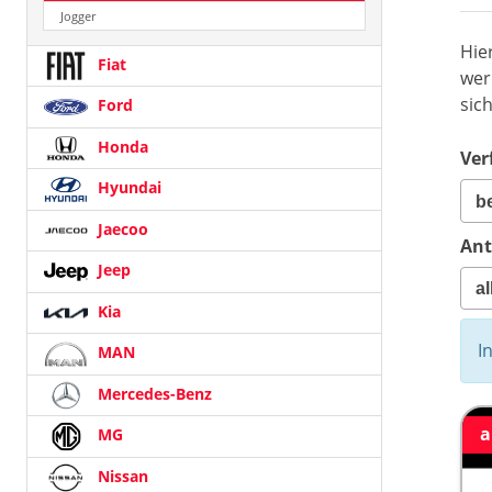
Jogger
Hie
Fiat
wer
sic
Ford
Honda
Ver
Hyundai
Jaecoo
Ant
Jeep
Kia
I
MAN
Mercedes-Benz
a
MG
Nissan