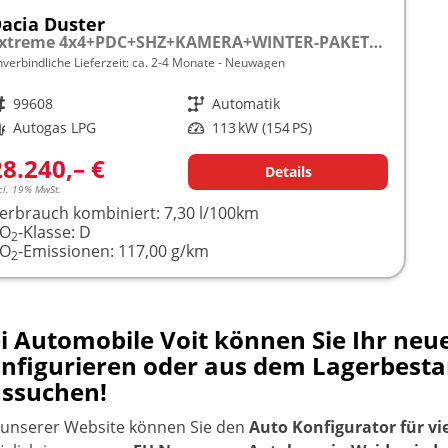
acia Duster
Extreme 4x4+PDC+SHZ+KAMERA+WINTER-PAKET+LPG
nverbindliche Lieferzeit: ca. 2-4 Monate
Neuwagen
rzeugnr.
99608
Getriebe
Automatik
raftstoff
Autogas LPG
Leistung
113 kW (154 PS)
28.240,– €
Details
cl. 19% MwSt.
erbrauch kombiniert:
7,30 l/100km
CO
-Klasse:
D
2
CO
-Emissionen:
117,00 g/km
2
i Automobile Voit können Sie Ihr ne
nfigurieren oder aus dem Lagerbest
ssuchen!
 unserer Website können Sie den
Auto Konfigurator für vi