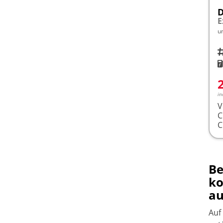
D
u
Fah
K
in
V
Be
ko
au
Auf