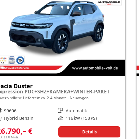
acia Duster
xpression PDC+SHZ+KAMERA+WINTER-PAKET
nverbindliche Lieferzeit: ca. 2-4 Monate
Neuwagen
rzeugnr.
99606
Getriebe
Automatik
raftstoff
Hybrid Benzin
Leistung
116 kW (158 PS)
26.790,– €
Details
cl. 19% MwSt.