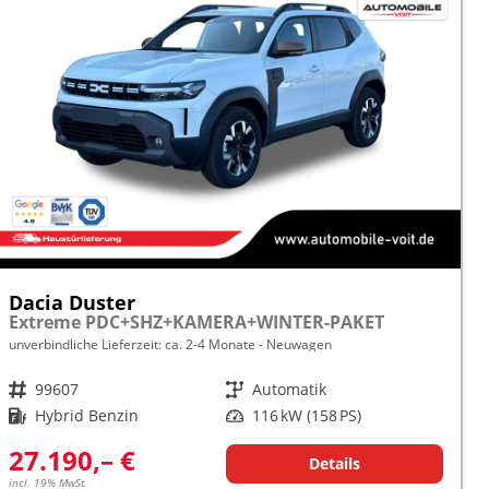
Dacia Duster
Extreme PDC+SHZ+KAMERA+WINTER-PAKET
unverbindliche Lieferzeit: ca. 2-4 Monate
Neuwagen
Fahrzeugnr.
99607
Getriebe
Automatik
Kraftstoff
Hybrid Benzin
Leistung
116 kW (158 PS)
27.190,– €
Details
incl. 19% MwSt.