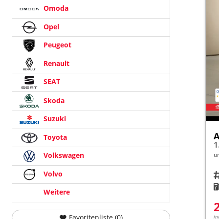
Omoda
Opel
Peugeot
Renault
SEAT
Skoda
Suzuki
A
Toyota
u
Volkswagen
Volvo
Fah
K
Weitere
Favoritenliste (
0
)
in