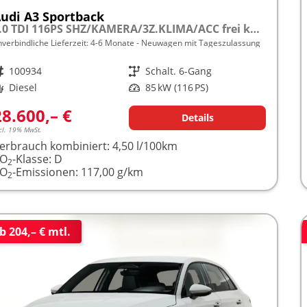
udi A3 Sportback
2.0 TDI 116PS SHZ/KAMERA/3Z.KLIMA/ACC frei konfigurierbar!
nverbindliche Lieferzeit: 4-6 Monate
Neuwagen mit Tageszulassung
rzeugnr.
100934
Getriebe
Schalt. 6-Gang
raftstoff
Diesel
Leistung
85 kW (116 PS)
28.600,– €
Details
cl. 19% MwSt.
erbrauch kombiniert:
4,50 l/100km
CO
-Klasse:
D
2
CO
-Emissionen:
117,00 g/km
2
b 204,– € mtl.