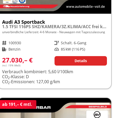
Audi A3 Sportback
1.5 TFSI 116PS SHZ/KAMERA/3Z.KLIMA/ACC frei konfigurierbar!
unverbindliche Lieferzeit: 4-6 Monate
Neuwagen mit Tageszulassung
Fahrzeugnr.
100930
Getriebe
Schalt. 6-Gang
Kraftstoff
Benzin
Leistung
85 kW (116 PS)
27.030,– €
Details
incl. 19% MwSt.
Verbrauch kombiniert:
5,60 l/100km
CO
-Klasse:
D
2
CO
-Emissionen:
127,00 g/km
2
ab 191,– € mtl.