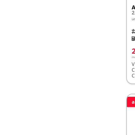
A
u
Fah
K
in
V
a