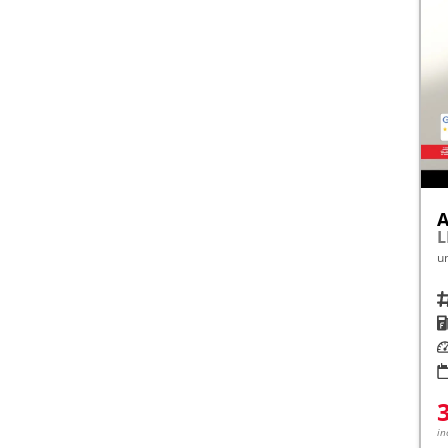
A
L
u
Fah
K
Le
in