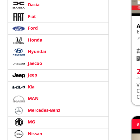
Dacia
Fiat
A
Ford
E
u
Honda
Fah
Hyundai
K
Jaecoo
Jeep
in
V
Kia
MAN
Mercedes-Benz
MG
a
Nissan