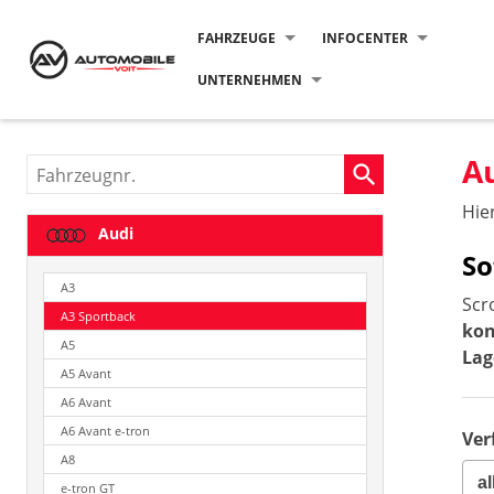
FAHRZEUGE
INFOCENTER
UNTERNEHMEN
A
Fahrzeugnr.
Hie
Audi
So
A3
Scr
A3 Sportback
kon
A5
Lag
A5 Avant
A6 Avant
A6 Avant e-tron
Ver
A8
e-tron GT