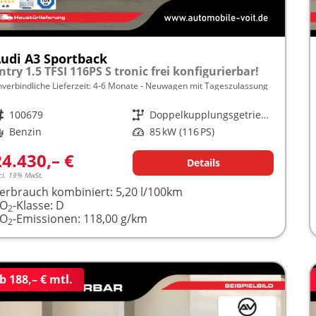
udi A3 Sportback
ntry 1.5 TFSI 116PS S tronic frei konfigurierbar!
nverbindliche Lieferzeit: 4-6 Monate
Neuwagen mit Tageszulassung
rzeugnr.
100679
Getriebe
Doppelkupplungsgetriebe (DSG)
raftstoff
Benzin
Leistung
85 kW (116 PS)
24.430,– €
Details
cl. 19% MwSt.
erbrauch kombiniert:
5,20 l/100km
CO
-Klasse:
D
2
CO
-Emissionen:
118,00 g/km
2
b 188,– € mtl.