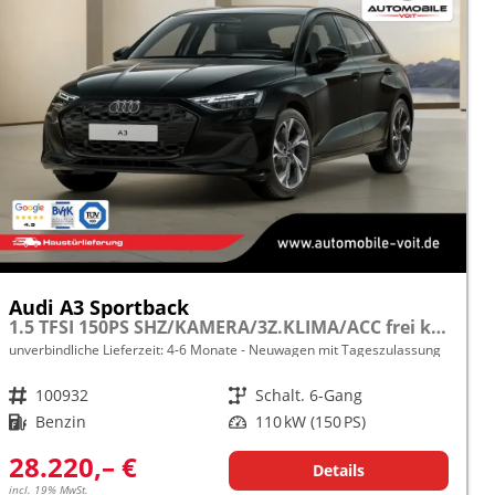
Audi A3 Sportback
1.5 TFSI 150PS SHZ/KAMERA/3Z.KLIMA/ACC frei konfigurierbar!
unverbindliche Lieferzeit: 4-6 Monate
Neuwagen mit Tageszulassung
Fahrzeugnr.
100932
Getriebe
Schalt. 6-Gang
Kraftstoff
Benzin
Leistung
110 kW (150 PS)
28.220,– €
Details
incl. 19% MwSt.