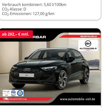
Verbrauch kombiniert:
5,60 l/100km
CO
-Klasse:
D
2
CO
-Emissionen:
127,00 g/km
2
ab 202,– € mtl.