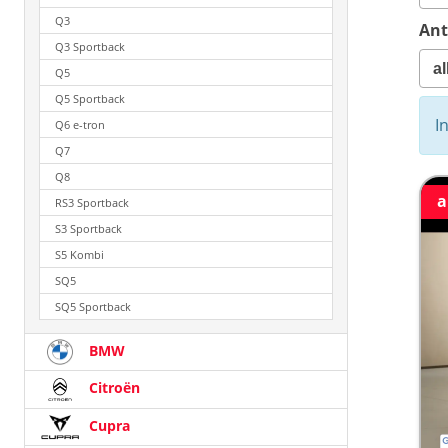
Q3
Ant
Q3 Sportback
Q5
Q5 Sportback
I
Q6 e-tron
Q7
Q8
a
RS3 Sportback
S3 Sportback
S5 Kombi
SQ5
SQ5 Sportback
BMW
Citroën
Cupra