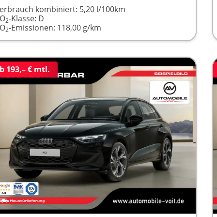
erbrauch kombiniert:
5,20 l/100km
CO
-Klasse:
D
2
CO
-Emissionen:
118,00 g/km
2
b 193,– € mtl.