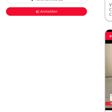
V
Anmelden
a