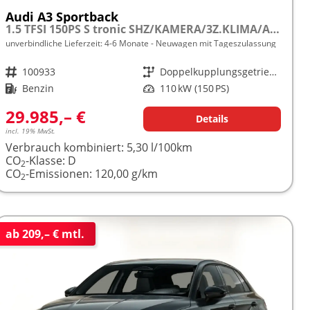
Audi A3 Sportback
1.5 TFSI 150PS S tronic SHZ/KAMERA/3Z.KLIMA/ACC frei konfigurierbar!
unverbindliche Lieferzeit: 4-6 Monate
Neuwagen mit Tageszulassung
Fahrzeugnr.
100933
Getriebe
Doppelkupplungsgetriebe (DSG)
Kraftstoff
Benzin
Leistung
110 kW (150 PS)
29.985,– €
Details
incl. 19% MwSt.
Verbrauch kombiniert:
5,30 l/100km
CO
-Klasse:
D
2
CO
-Emissionen:
120,00 g/km
2
ab 209,– € mtl.