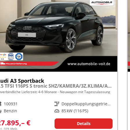
udi A3 Sportback
1.5 TFSI 116PS S tronic SHZ/KAMERA/3Z.KLIMA/ACC frei konfigurierbar!
nverbindliche Lieferzeit: 4-6 Monate
Neuwagen mit Tageszulassung
rzeugnr.
100931
Getriebe
Doppelkupplungsgetriebe (DSG)
raftstoff
Benzin
Leistung
85 kW (116 PS)
27.895,– €
Details
cl. 19% MwSt.