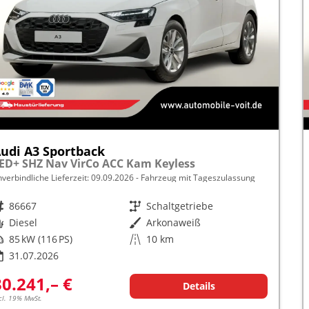
udi A3 Sportback
ED+ SHZ Nav VirCo ACC Kam Keyless
nverbindliche Lieferzeit:
09.09.2026
Fahrzeug mit Tageszulassung
rzeugnr.
86667
Getriebe
Schaltgetriebe
raftstoff
Diesel
Außenfarbe
Arkonaweiß
istung
85 kW (116 PS)
Kilometerstand
10 km
31.07.2026
30.241,– €
Details
cl. 19% MwSt.