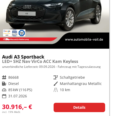
Audi A3 Sportback
LED+ SHZ Nav VirCo ACC Kam Keyless
unverbindliche Lieferzeit:
09.09.2026
Fahrzeug mit Tageszulassung
Fahrzeugnr.
86668
Getriebe
Schaltgetriebe
Kraftstoff
Diesel
Außenfarbe
Manhattangrau Metallic
Leistung
85 kW (116 PS)
Kilometerstand
10 km
31.07.2026
30.916,– €
Details
incl. 19% MwSt.