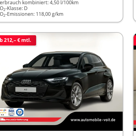
erbrauch kombiniert:
4,50 l/100km
CO
-Klasse:
D
2
CO
-Emissionen:
118,00 g/km
2
b 212,– € mtl.