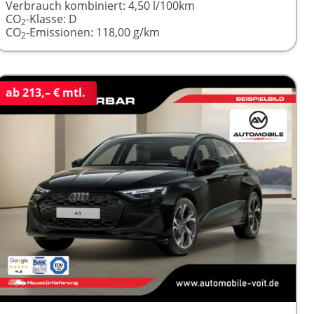
Verbrauch kombiniert:
4,50 l/100km
CO
-Klasse:
D
2
CO
-Emissionen:
118,00 g/km
2
ab 213,– € mtl.