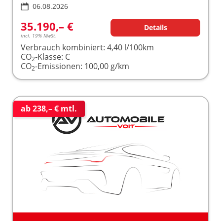
06.08.2026
35.190,– €
Details
incl. 19% MwSt.
Verbrauch kombiniert:
4,40 l/100km
CO
-Klasse:
C
2
CO
-Emissionen:
100,00 g/km
2
ab 238,– € mtl.