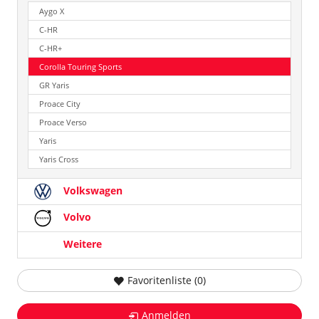
Aygo X
C-HR
C-HR+
Corolla Touring Sports
GR Yaris
Proace City
Proace Verso
Yaris
Yaris Cross
Volkswagen
Volvo
Weitere
Favoritenliste (
0
)
Anmelden