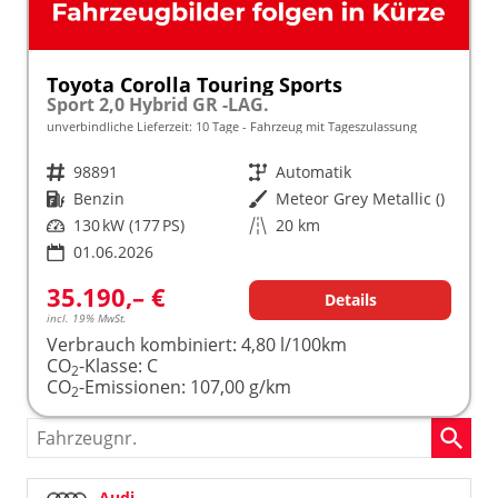
Toyota Corolla Touring Sports
Sport 2,0 Hybrid GR -LAG.
unverbindliche Lieferzeit:
10 Tage
Fahrzeug mit Tageszulassung
Fahrzeugnr.
98891
Getriebe
Automatik
Kraftstoff
Benzin
Außenfarbe
Meteor Grey Metallic ()
Leistung
130 kW (177 PS)
Kilometerstand
20 km
01.06.2026
35.190,– €
Details
incl. 19% MwSt.
Verbrauch kombiniert:
4,80 l/100km
CO
-Klasse:
C
2
CO
-Emissionen:
107,00 g/km
2
Fahrzeugnr.
Audi