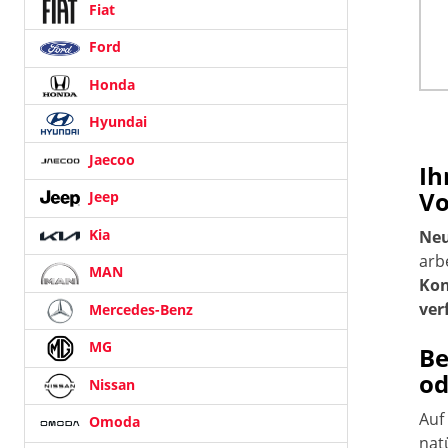
Fiat
Ford
Honda
Hyundai
Jaecoo
Ih
Vo
Jeep
Kia
Neu
arb
MAN
Kon
ver
Mercedes-Benz
MG
Be
od
Nissan
Auf
Omoda
nat