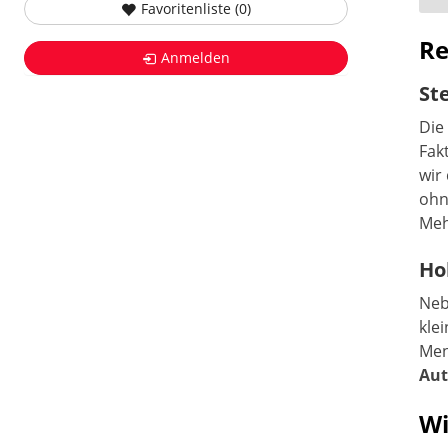
Favoritenliste (
0
)
Re
Anmelden
St
Die
Fak
wir
ohn
Meh
Ho
Neb
kle
Men
Aut
Wi