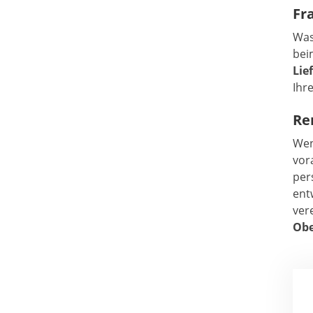
Fr
Was
bei
Lie
Ihr
Re
Wen
vor
per
ent
ver
Obe