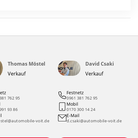
Thomas Möstel
David Csaki
Verkauf
Verkauf
etz
Festnetz
381 762 95
0961 381 762 95
l
Mobil
991 93 86
0170 300 14 24
l
E-Mail
stel@automobile-voit.de
d.csaki@automobile-voit.de