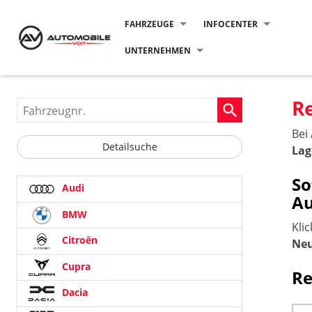
FAHRZEUGE
INFOCENTER
UNTERNEHMEN
R
Fahrzeugnr.
Bei
Detailsuche
Lag
So
Audi
Au
BMW
Kli
Citroën
Ne
Cupra
Re
Dacia