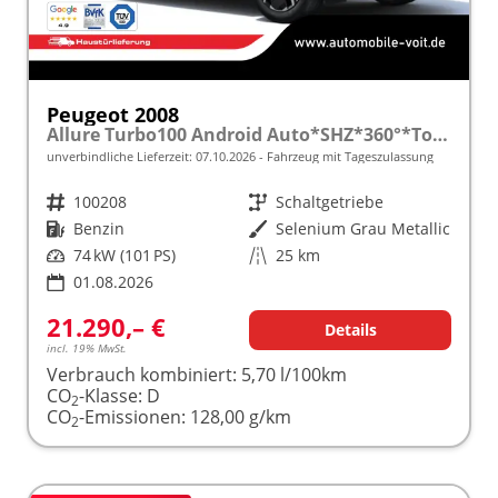
Peugeot 2008
Allure Turbo100 Android Auto*SHZ*360°*Totwinkel*Klimaauto
unverbindliche Lieferzeit:
07.10.2026
Fahrzeug mit Tageszulassung
Fahrzeugnr.
100208
Getriebe
Schaltgetriebe
Kraftstoff
Benzin
Außenfarbe
Selenium Grau Metallic
Leistung
74 kW (101 PS)
Kilometerstand
25 km
01.08.2026
21.290,– €
Details
incl. 19% MwSt.
Verbrauch kombiniert:
5,70 l/100km
CO
-Klasse:
D
2
CO
-Emissionen:
128,00 g/km
2