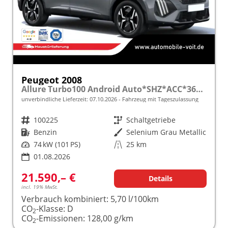
Peugeot 2008
Allure Turbo100 Android Auto*SHZ*ACC*360°*Totwinkel*Klimaauto
unverbindliche Lieferzeit:
07.10.2026
Fahrzeug mit Tageszulassung
Fahrzeugnr.
100225
Getriebe
Schaltgetriebe
Kraftstoff
Benzin
Außenfarbe
Selenium Grau Metallic
Leistung
74 kW (101 PS)
Kilometerstand
25 km
01.08.2026
21.590,– €
Details
incl. 19% MwSt.
Verbrauch kombiniert:
5,70 l/100km
CO
-Klasse:
D
2
CO
-Emissionen:
128,00 g/km
2