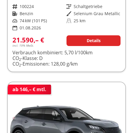
Fahrzeugnr.
100224
Getriebe
Schaltgetriebe
Kraftstoff
Benzin
Außenfarbe
Selenium Grau Metallic
Leistung
74 kW (101 PS)
Kilometerstand
25 km
01.08.2026
21.590,– €
Details
incl. 19% MwSt.
Verbrauch kombiniert:
5,70 l/100km
CO
-Klasse:
D
2
CO
-Emissionen:
128,00 g/km
2
ab 146,– € mtl.