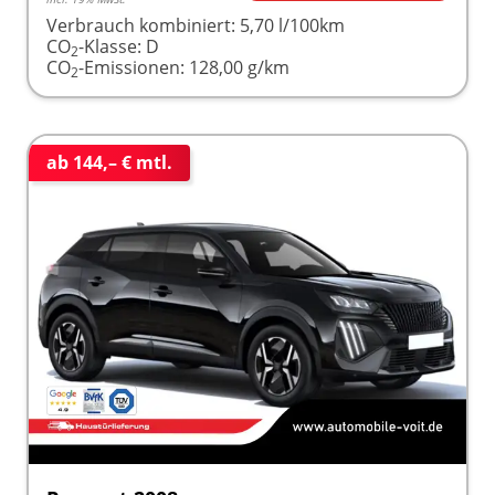
Verbrauch kombiniert:
5,70 l/100km
CO
-Klasse:
D
2
CO
-Emissionen:
128,00 g/km
2
ab 144,– € mtl.