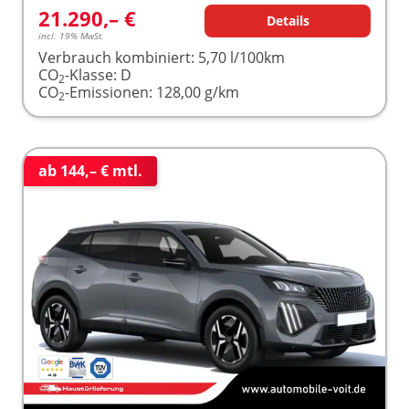
21.290,– €
Details
incl. 19% MwSt.
Verbrauch kombiniert:
5,70 l/100km
CO
-Klasse:
D
2
CO
-Emissionen:
128,00 g/km
2
ab 144,– € mtl.