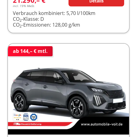
Details
incl. 19% MwSt.
Verbrauch kombiniert:
5,70 l/100km
CO
-Klasse:
D
2
CO
-Emissionen:
128,00 g/km
2
ab 144,– € mtl.