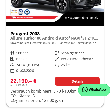
Peugeot 2008
Allure Turbo100 Android Auto*NAVI*SHZ*Keyless*ACC*360°*Totwinkel*Klimaauto
unverbindliche Lieferzeit:
07.10.2026
Fahrzeug mit Tageszulassung
Fahrzeugnr.
100227
Getriebe
Schaltgetriebe
Kraftstoff
Benzin
Außenfarbe
Perla Nera Schwarz Metallic
Leistung
74 kW (101 PS)
Kilometerstand
25 km
01.08.2026
22.190,– €
Details
incl. 19% MwSt.
Verbrauch kombiniert:
5,70 l/100km
CO
-Klasse:
D
2
CO
-Emissionen:
128,00 g/km
2