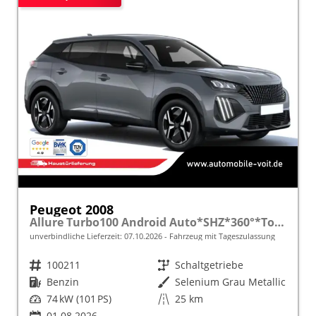
Peugeot 2008
Allure Turbo100 Android Auto*SHZ*360°*Totwinkel*Klimaauto
unverbindliche Lieferzeit:
07.10.2026
Fahrzeug mit Tageszulassung
Fahrzeugnr.
100211
Getriebe
Schaltgetriebe
Kraftstoff
Benzin
Außenfarbe
Selenium Grau Metallic
Leistung
74 kW (101 PS)
Kilometerstand
25 km
01.08.2026