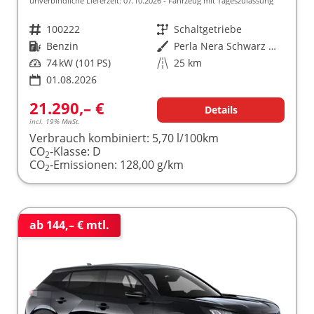
unverbindliche Lieferzeit:
07.10.2026
Fahrzeug mit Tageszulassung
Fahrzeugnr.
100222
Getriebe
Schaltgetriebe
Kraftstoff
Benzin
Außenfarbe
Perla Nera Schwarz Metallic
Leistung
74 kW (101 PS)
Kilometerstand
25 km
01.08.2026
21.290,– €
Details
incl. 19% MwSt.
Verbrauch kombiniert:
5,70 l/100km
CO
-Klasse:
D
2
CO
-Emissionen:
128,00 g/km
2
ab 144,– € mtl.