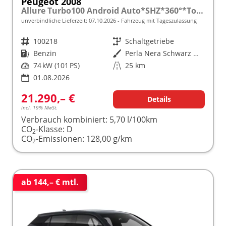
Peugeot 2008
Allure Turbo100 Android Auto*SHZ*360°*Totwinkel*Klimaauto
unverbindliche Lieferzeit:
07.10.2026
Fahrzeug mit Tageszulassung
Fahrzeugnr.
100218
Getriebe
Schaltgetriebe
Kraftstoff
Benzin
Außenfarbe
Perla Nera Schwarz Metallic
Leistung
74 kW (101 PS)
Kilometerstand
25 km
01.08.2026
21.290,– €
Details
incl. 19% MwSt.
Verbrauch kombiniert:
5,70 l/100km
CO
-Klasse:
D
2
CO
-Emissionen:
128,00 g/km
2
ab 144,– € mtl.