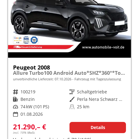
Peugeot 2008
Allure Turbo100 Android Auto*SHZ*360°*Totwinkel*Klimaauto
unverbindliche Lieferzeit:
07.10.2026
Fahrzeug mit Tageszulassung
Fahrzeugnr.
100219
Getriebe
Schaltgetriebe
Kraftstoff
Benzin
Außenfarbe
Perla Nera Schwarz Metallic
Leistung
74 kW (101 PS)
Kilometerstand
25 km
01.08.2026
21.290,– €
Details
incl. 19% MwSt.