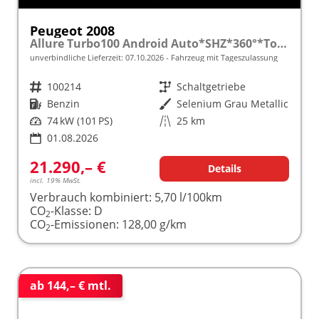
Peugeot 2008
Allure Turbo100 Android Auto*SHZ*360°*Totwinkel*Klimaauto
unverbindliche Lieferzeit:
07.10.2026
Fahrzeug mit Tageszulassung
Fahrzeugnr.
100214
Getriebe
Schaltgetriebe
Kraftstoff
Benzin
Außenfarbe
Selenium Grau Metallic
Leistung
74 kW (101 PS)
Kilometerstand
25 km
01.08.2026
21.290,– €
Details
incl. 19% MwSt.
Verbrauch kombiniert:
5,70 l/100km
CO
-Klasse:
D
2
CO
-Emissionen:
128,00 g/km
2
ab 144,– € mtl.