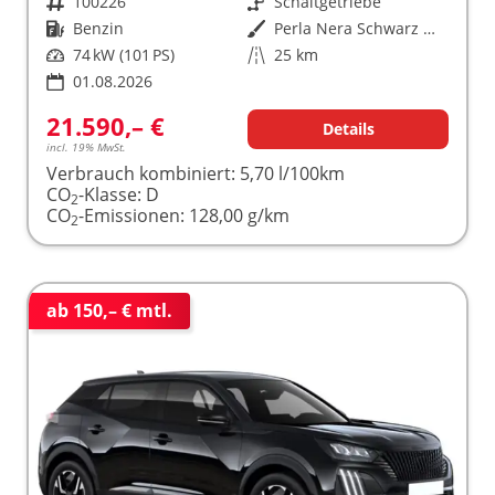
Fahrzeugnr.
100226
Getriebe
Schaltgetriebe
Kraftstoff
Benzin
Außenfarbe
Perla Nera Schwarz Metallic
Leistung
74 kW (101 PS)
Kilometerstand
25 km
01.08.2026
21.590,– €
Details
incl. 19% MwSt.
Verbrauch kombiniert:
5,70 l/100km
CO
-Klasse:
D
2
CO
-Emissionen:
128,00 g/km
2
ab 150,– € mtl.