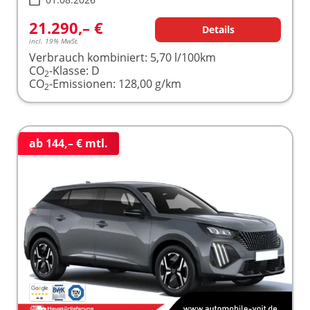
21.290,– €
Details
incl. 19% MwSt.
Verbrauch kombiniert:
5,70 l/100km
CO
-Klasse:
D
2
CO
-Emissionen:
128,00 g/km
2
ab 144,– € mtl.