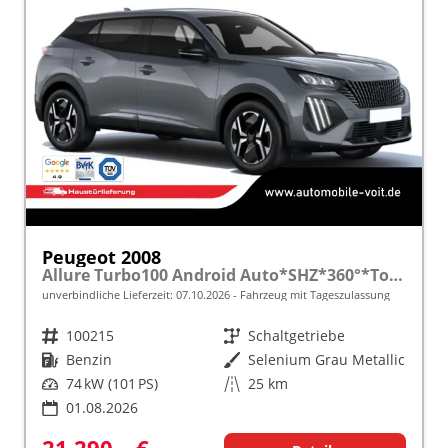
Peugeot 2008
Allure Turbo100 Android Auto*SHZ*360°*Totwinkel*Klimaauto
unverbindliche Lieferzeit:
07.10.2026
Fahrzeug mit Tageszulassung
Fahrzeugnr.
100215
Getriebe
Schaltgetriebe
Kraftstoff
Benzin
Außenfarbe
Selenium Grau Metallic
Leistung
74 kW (101 PS)
Kilometerstand
25 km
01.08.2026
21.290,– €