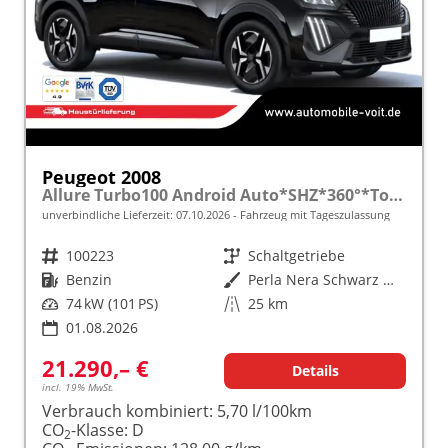
Peugeot 2008
Allure Turbo100 Android Auto*SHZ*360°*Totwinkel*Klimaauto
unverbindliche Lieferzeit:
07.10.2026
Fahrzeug mit Tageszulassung
Fahrzeugnr.
100223
Getriebe
Schaltgetriebe
Kraftstoff
Benzin
Außenfarbe
Perla Nera Schwarz Metallic
Leistung
74 kW (101 PS)
Kilometerstand
25 km
01.08.2026
21.290,– €
Details
incl. 19% MwSt.
Verbrauch kombiniert:
5,70 l/100km
CO
-Klasse:
D
2