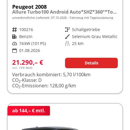
Peugeot 2008
Allure Turbo100 Android Auto*SHZ*360°*Totwinkel*Klimaauto
unverbindliche Lieferzeit:
07.10.2026
Fahrzeug mit Tageszulassung
Fahrzeugnr.
100216
Getriebe
Schaltgetriebe
Kraftstoff
Benzin
Außenfarbe
Selenium Grau Metallic
Leistung
74 kW (101 PS)
Kilometerstand
25 km
01.08.2026
21.290,– €
Details
incl. 19% MwSt.
Verbrauch kombiniert:
5,70 l/100km
CO
-Klasse:
D
2
CO
-Emissionen:
128,00 g/km
2
ab 144,– € mtl.