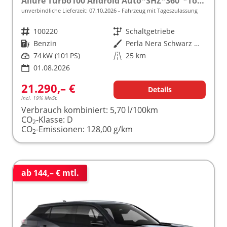
Allure Turbo100 Android Auto*SHZ*360°*Totwinkel*Klimaauto
unverbindliche Lieferzeit:
07.10.2026
Fahrzeug mit Tageszulassung
Fahrzeugnr.
100220
Getriebe
Schaltgetriebe
Kraftstoff
Benzin
Außenfarbe
Perla Nera Schwarz Metallic
Leistung
74 kW (101 PS)
Kilometerstand
25 km
01.08.2026
21.290,– €
Details
incl. 19% MwSt.
Verbrauch kombiniert:
5,70 l/100km
CO
-Klasse:
D
2
CO
-Emissionen:
128,00 g/km
2
ab 144,– € mtl.