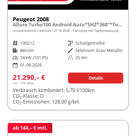
Peugeot 2008
Allure Turbo100 Android Auto*SHZ*360°*Totwinkel*Klimaauto
unverbindliche Lieferzeit:
07.10.2026
Fahrzeug mit Tageszulassung
Fahrzeugnr.
100212
Getriebe
Schaltgetriebe
Kraftstoff
Benzin
Außenfarbe
Selenium Grau Metallic
Leistung
74 kW (101 PS)
Kilometerstand
25 km
01.08.2026
21.290,– €
Details
incl. 19% MwSt.
Verbrauch kombiniert:
5,70 l/100km
CO
-Klasse:
D
2
CO
-Emissionen:
128,00 g/km
2
ab 144,– € mtl.