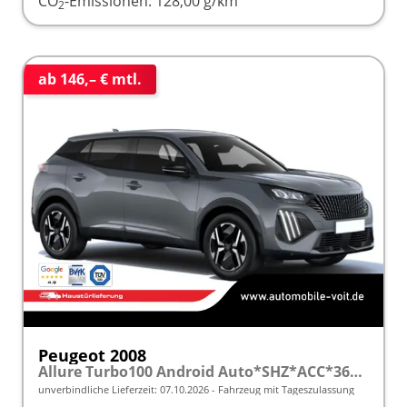
CO
-Emissionen:
128,00 g/km
2
ab 146,– € mtl.
Peugeot 2008
Allure Turbo100 Android Auto*SHZ*ACC*360°*Totwinkel*Klimaauto
unverbindliche Lieferzeit:
07.10.2026
Fahrzeug mit Tageszulassung