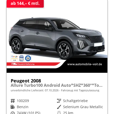
ab 144,– € mtl.
Peugeot 2008
Allure Turbo100 Android Auto*SHZ*360°*Totwinkel*Klimaauto
unverbindliche Lieferzeit:
07.10.2026
Fahrzeug mit Tageszulassung
Fahrzeugnr.
100209
Getriebe
Schaltgetriebe
Kraftstoff
Benzin
Außenfarbe
Selenium Grau Metallic
Leistung
74 kW (101 PS)
Kilometerstand
25 km