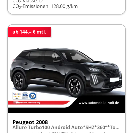
CO
-Klasse:
D
2
CO
-Emissionen:
128,00 g/km
2
ab 144,– € mtl.
Peugeot 2008
Allure Turbo100 Android Auto*SHZ*360°*Totwinkel*Klimaauto