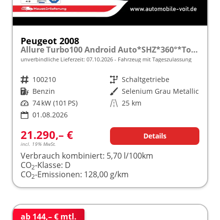
Peugeot 2008
Allure Turbo100 Android Auto*SHZ*360°*Totwinkel*Klimaauto
unverbindliche Lieferzeit:
07.10.2026
Fahrzeug mit Tageszulassung
Fahrzeugnr.
100210
Getriebe
Schaltgetriebe
Kraftstoff
Benzin
Außenfarbe
Selenium Grau Metallic
Leistung
74 kW (101 PS)
Kilometerstand
25 km
01.08.2026
21.290,– €
Details
incl. 19% MwSt.
Verbrauch kombiniert:
5,70 l/100km
CO
-Klasse:
D
2
CO
-Emissionen:
128,00 g/km
2
ab 144,– € mtl.