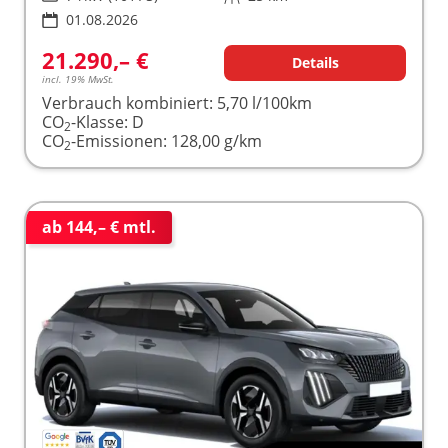
01.08.2026
21.290,– €
Details
incl. 19% MwSt.
Verbrauch kombiniert:
5,70 l/100km
CO
-Klasse:
D
2
CO
-Emissionen:
128,00 g/km
2
ab 144,– € mtl.