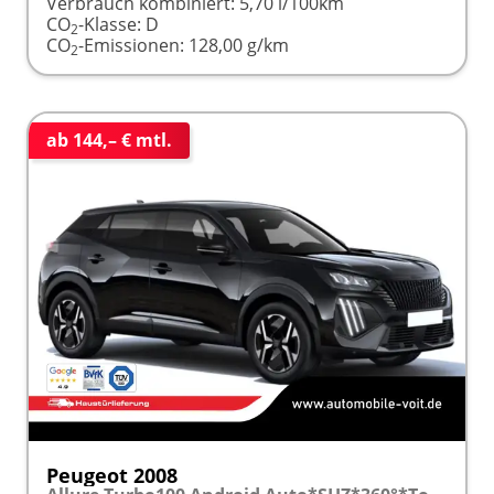
Verbrauch kombiniert:
5,70 l/100km
CO
-Klasse:
D
2
CO
-Emissionen:
128,00 g/km
2
ab 144,– € mtl.
Peugeot 2008