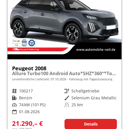
Peugeot 2008
Allure Turbo100 Android Auto*SHZ*360°*Totwinkel*Klimaauto
unverbindliche Lieferzeit:
07.10.2026
Fahrzeug mit Tageszulassung
Fahrzeugnr.
100217
Getriebe
Schaltgetriebe
Kraftstoff
Benzin
Außenfarbe
Selenium Grau Metallic
Leistung
74 kW (101 PS)
Kilometerstand
25 km
01.08.2026
21.290,– €
Details
incl. 19% MwSt.