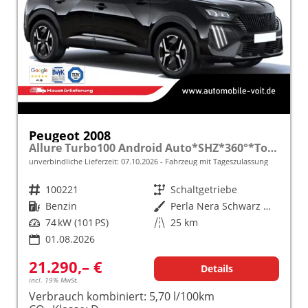
Peugeot 2008
Allure Turbo100 Android Auto*SHZ*360°*Totwinkel*Klimaauto
unverbindliche Lieferzeit:
07.10.2026
Fahrzeug mit Tageszulassung
Fahrzeugnr.
100221
Getriebe
Schaltgetriebe
Kraftstoff
Benzin
Außenfarbe
Perla Nera Schwarz Metallic
Leistung
74 kW (101 PS)
Kilometerstand
25 km
01.08.2026
21.290,– €
Details
incl. 19% MwSt.
Verbrauch kombiniert:
5,70 l/100km