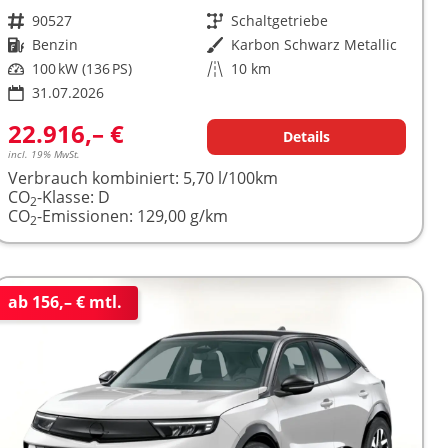
Fahrzeugnr.
90527
Getriebe
Schaltgetriebe
Kraftstoff
Benzin
Außenfarbe
Karbon Schwarz Metallic
Leistung
100 kW (136 PS)
Kilometerstand
10 km
31.07.2026
22.916,– €
Details
incl. 19% MwSt.
Verbrauch kombiniert:
5,70 l/100km
CO
-Klasse:
D
2
CO
-Emissionen:
129,00 g/km
2
ab 156,– € mtl.