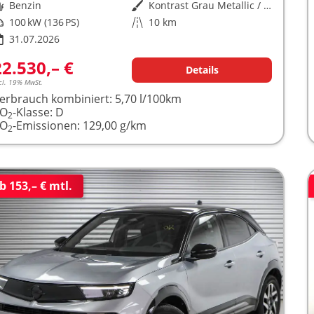
raftstoff
Benzin
Außenfarbe
Kontrast Grau Metallic / Dachfar
istung
100 kW (136 PS)
Kilometerstand
10 km
31.07.2026
22.530,– €
Details
cl. 19% MwSt.
erbrauch kombiniert:
5,70 l/100km
CO
-Klasse:
D
2
CO
-Emissionen:
129,00 g/km
2
b 153,– € mtl.