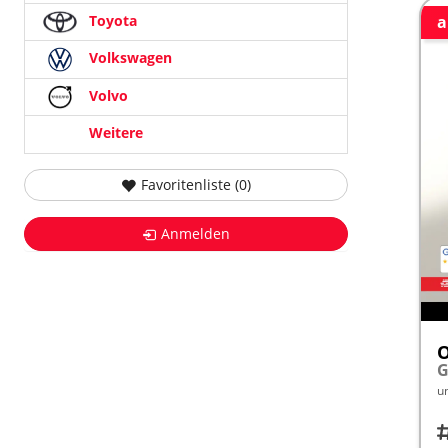
Toyota
a
Volkswagen
Volvo
Weitere
Favoritenliste (
0
)
Anmelden
G
u
Fah