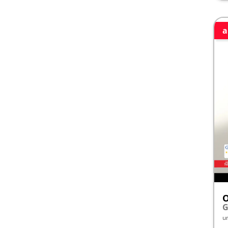
a
G
u