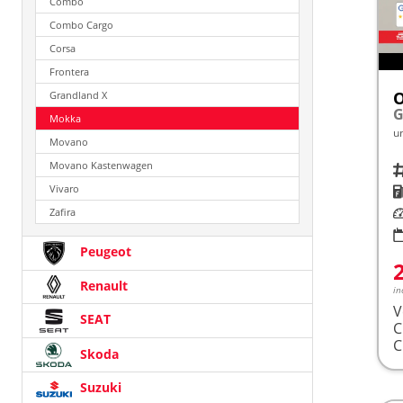
Combo
Combo Cargo
Corsa
Frontera
Grandland X
G
Mokka
u
Movano
Movano Kastenwagen
Fah
Vivaro
K
Le
Zafira
Peugeot
Renault
in
V
SEAT
Skoda
Suzuki