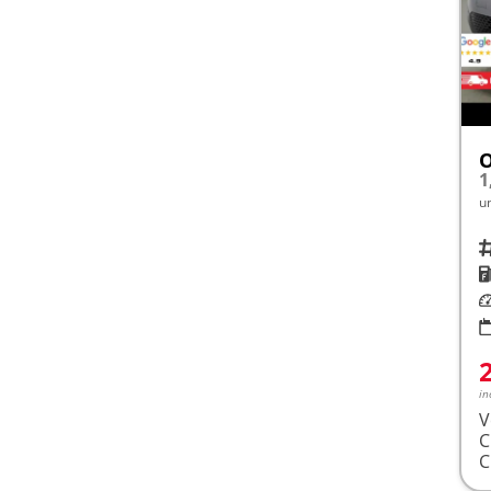
1
u
Fah
K
Le
in
V