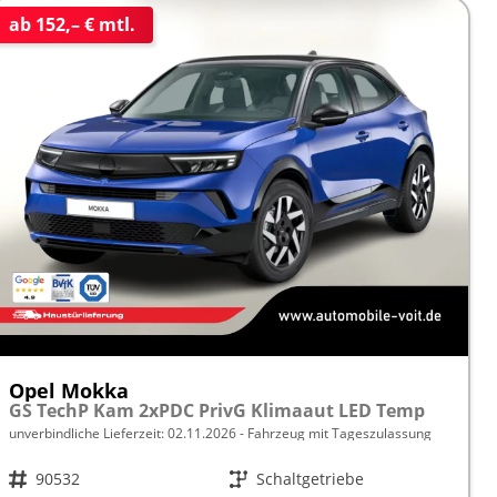
ab 152,– € mtl.
Opel Mokka
GS TechP Kam 2xPDC PrivG Klimaaut LED Temp
unverbindliche Lieferzeit:
02.11.2026
Fahrzeug mit Tageszulassung
Fahrzeugnr.
90532
Getriebe
Schaltgetriebe