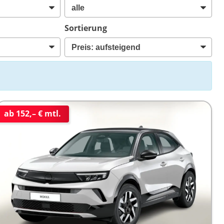
Sortierung
ab 152,– € mtl.