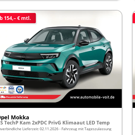
b 154,– € mtl.
Opel Mokka
S TechP Kam 2xPDC PrivG Klimaaut LED Temp
nverbindliche Lieferzeit:
02.11.2026
Fahrzeug mit Tageszulassung