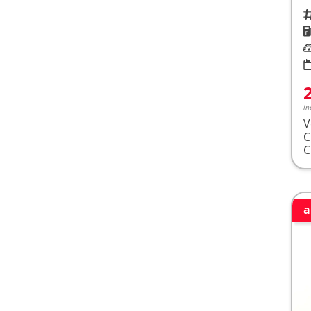
Fah
K
Le
in
V
a