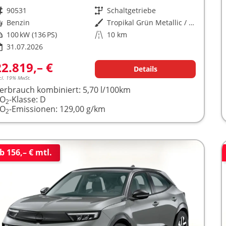
rzeugnr.
90531
Getriebe
Schaltgetriebe
raftstoff
Benzin
Außenfarbe
Tropikal Grün Metallic / Dachfar
istung
100 kW (136 PS)
Kilometerstand
10 km
31.07.2026
22.819,– €
Details
cl. 19% MwSt.
erbrauch kombiniert:
5,70 l/100km
CO
-Klasse:
D
2
CO
-Emissionen:
129,00 g/km
2
b 156,– € mtl.