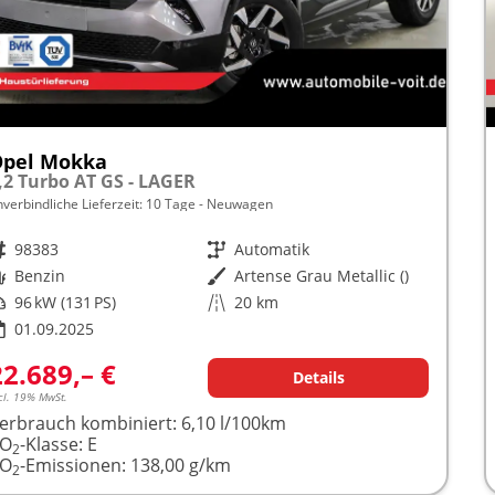
Opel Mokka
,2 Turbo AT GS - LAGER
nverbindliche Lieferzeit:
10 Tage
Neuwagen
rzeugnr.
98383
Getriebe
Automatik
raftstoff
Benzin
Außenfarbe
Artense Grau Metallic ()
istung
96 kW (131 PS)
Kilometerstand
20 km
01.09.2025
22.689,– €
Details
cl. 19% MwSt.
erbrauch kombiniert:
6,10 l/100km
CO
-Klasse:
E
2
CO
-Emissionen:
138,00 g/km
2