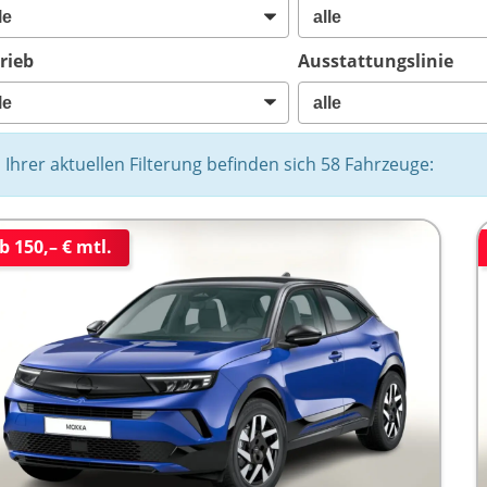
rieb
Ausstattungslinie
n Ihrer aktuellen Filterung befinden sich
58
Fahrzeuge:
b 150,– € mtl.