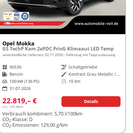
Opel Mokka
GS TechP Kam 2xPDC PrivG Klimaaut LED Temp
unverbindliche Lieferzeit:
02.11.2026
Fahrzeug mit Tageszulassung
Fahrzeugnr.
90530
Getriebe
Schaltgetriebe
Kraftstoff
Benzin
Außenfarbe
Kontrast Grau Metallic / Dachfar
Leistung
100 kW (136 PS)
Kilometerstand
10 km
31.07.2026
22.819,– €
Details
incl. 19% MwSt.
Verbrauch kombiniert:
5,70 l/100km
CO
-Klasse:
D
2
CO
-Emissionen:
129,00 g/km
2