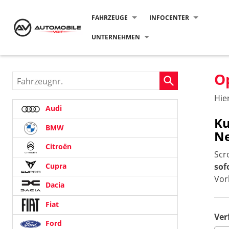
FAHRZEUGE
INFOCENTER
UNTERNEHMEN
O
Fahrzeugnr.
Hie
Audi
Ku
BMW
N
Citroën
Scr
Cupra
sof
Vor
Dacia
Fiat
Ver
Ford