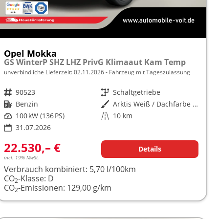
Opel Mokka
GS WinterP SHZ LHZ PrivG Klimaaut Kam Temp
unverbindliche Lieferzeit:
02.11.2026
Fahrzeug mit Tageszulassung
Fahrzeugnr.
90523
Getriebe
Schaltgetriebe
Kraftstoff
Benzin
Außenfarbe
Arktis Weiß / Dachfarbe schwarz
Leistung
100 kW (136 PS)
Kilometerstand
10 km
31.07.2026
22.530,– €
Details
incl. 19% MwSt.
Verbrauch kombiniert:
5,70 l/100km
CO
-Klasse:
D
2
CO
-Emissionen:
129,00 g/km
2