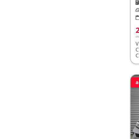
K
Le
in
V
a