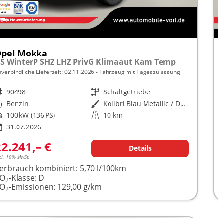
Opel Mokka
S WinterP SHZ LHZ PrivG Klimaaut Kam Temp
nverbindliche Lieferzeit:
02.11.2026
Fahrzeug mit Tageszulassung
rzeugnr.
90498
Getriebe
Schaltgetriebe
raftstoff
Benzin
Außenfarbe
Kolibri Blau Metallic / Dachfarb
istung
100 kW (136 PS)
Kilometerstand
10 km
31.07.2026
22.241,– €
Details
cl. 19% MwSt.
erbrauch kombiniert:
5,70 l/100km
CO
-Klasse:
D
2
CO
-Emissionen:
129,00 g/km
2