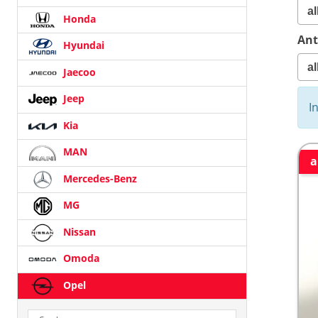
Honda
Ant
Hyundai
Jaecoo
Jeep
I
Kia
MAN
a
Mercedes-Benz
MG
Nissan
Omoda
Opel