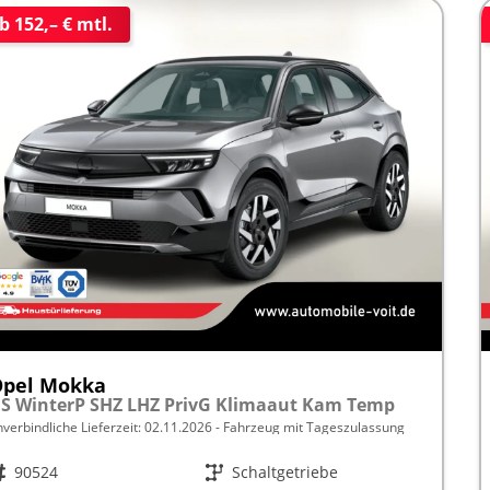
b 152,– € mtl.
Opel Mokka
S WinterP SHZ LHZ PrivG Klimaaut Kam Temp
nverbindliche Lieferzeit:
02.11.2026
Fahrzeug mit Tageszulassung
rzeugnr.
90524
Getriebe
Schaltgetriebe