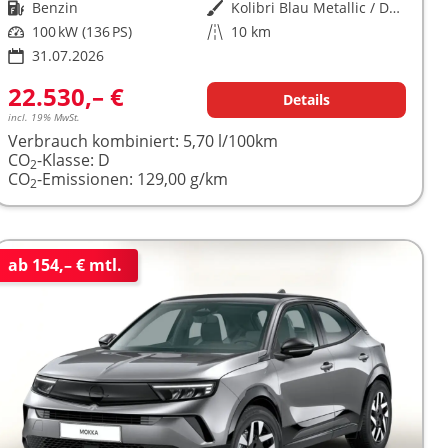
Kraftstoff
Benzin
Außenfarbe
Kolibri Blau Metallic / Dachfarb
Leistung
100 kW (136 PS)
Kilometerstand
10 km
31.07.2026
22.530,– €
Details
incl. 19% MwSt.
Verbrauch kombiniert:
5,70 l/100km
CO
-Klasse:
D
2
CO
-Emissionen:
129,00 g/km
2
ab 154,– € mtl.