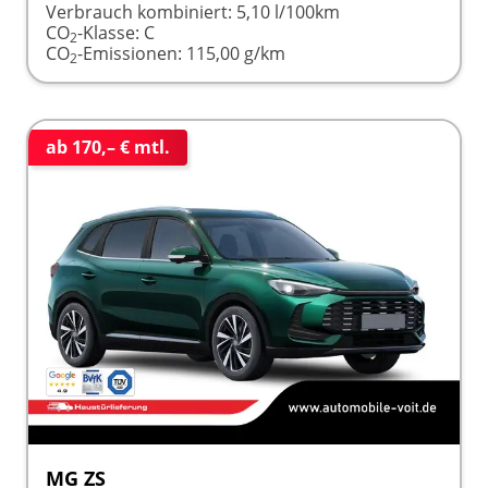
Verbrauch kombiniert:
5,10 l/100km
CO
-Klasse:
C
2
CO
-Emissionen:
115,00 g/km
2
ab 170,– € mtl.
MG ZS