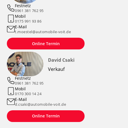
Festnetz
0961 381 762 95
Mobil
0175 991 93 86
E-Mail
t.moestel@automobile-voit.de
Online Termin
David Csaki
Verkauf
Festnetz
0961 381 762 95
Mobil
0170 300 14 24
E-Mail
d.csaki@automobile-voit.de
Online Termin