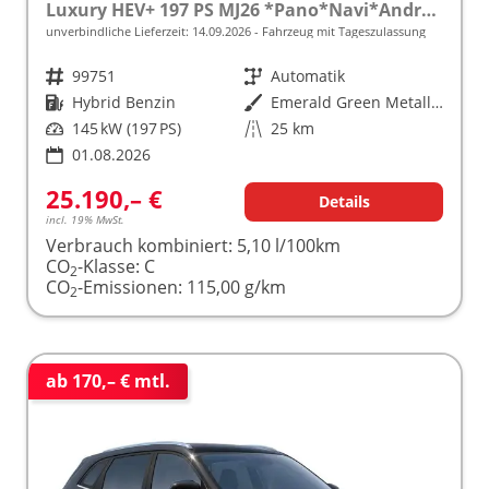
Luxury HEV+ 197 PS MJ26 *Pano*Navi*Android Auto*SHZ*360°*Kunstleder*Klimaauto*ACC
unverbindliche Lieferzeit:
14.09.2026
Fahrzeug mit Tageszulassung
Fahrzeugnr.
99751
Getriebe
Automatik
Kraftstoff
Hybrid Benzin
Außenfarbe
Emerald Green Metallic [GJY]
Leistung
145 kW (197 PS)
Kilometerstand
25 km
01.08.2026
25.190,– €
Details
incl. 19% MwSt.
Verbrauch kombiniert:
5,10 l/100km
CO
-Klasse:
C
2
CO
-Emissionen:
115,00 g/km
2
ab 170,– € mtl.