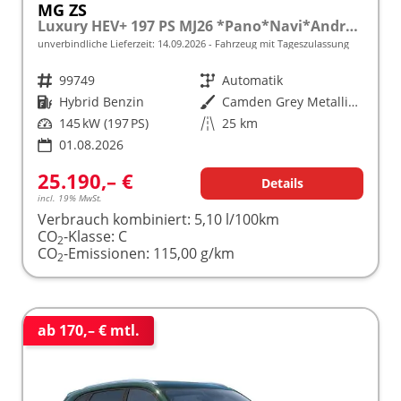
MG ZS
Luxury HEV+ 197 PS MJ26 *Pano*Navi*Android Auto*SHZ*360°*Kunstleder*Klimaauto*ACC
unverbindliche Lieferzeit:
14.09.2026
Fahrzeug mit Tageszulassung
Fahrzeugnr.
99749
Getriebe
Automatik
Kraftstoff
Hybrid Benzin
Außenfarbe
Camden Grey Metallic [PAG]
Leistung
145 kW (197 PS)
Kilometerstand
25 km
01.08.2026
25.190,– €
Details
incl. 19% MwSt.
Verbrauch kombiniert:
5,10 l/100km
CO
-Klasse:
C
2
CO
-Emissionen:
115,00 g/km
2
ab 170,– € mtl.