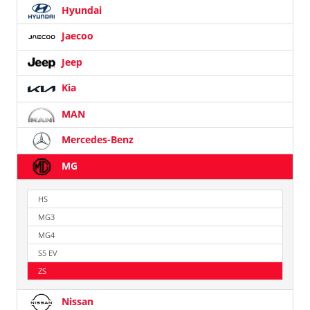
Hyundai
Jaecoo
Jeep
Kia
MAN
Mercedes-Benz
MG
HS
MG3
MG4
S5 EV
ZS
Nissan