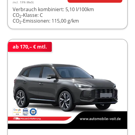
incl. 19% MwSt.
Verbrauch kombiniert:
5,10 l/100km
CO
-Klasse:
C
2
CO
-Emissionen:
115,00 g/km
2
ab 170,– € mtl.