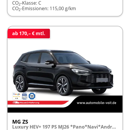
CO
-Klasse:
C
2
CO
-Emissionen:
115,00 g/km
2
ab 170,– € mtl.
MG ZS
Luxury HEV+ 197 PS MJ26 *Pano*Navi*Android Auto*SHZ*360°*Kunstleder*Klimaauto*ACC