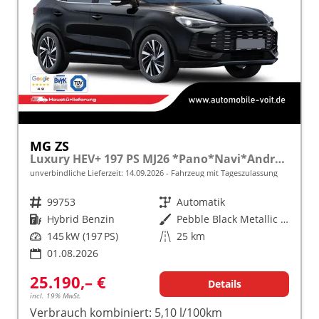
MG ZS
Luxury HEV+ 197 PS MJ26 *Pano*Navi*Android Auto*SHZ*360°*Kunstleder*Klimaauto*ACC
unverbindliche Lieferzeit:
14.09.2026
Fahrzeug mit Tageszulassung
Fahrzeugnr.
99753
Getriebe
Automatik
Kraftstoff
Hybrid Benzin
Außenfarbe
Pebble Black Metallic [PBC]
Leistung
145 kW (197 PS)
Kilometerstand
25 km
01.08.2026
25.190,– €
Details
incl. 19% MwSt.
Verbrauch kombiniert:
5,10 l/100km