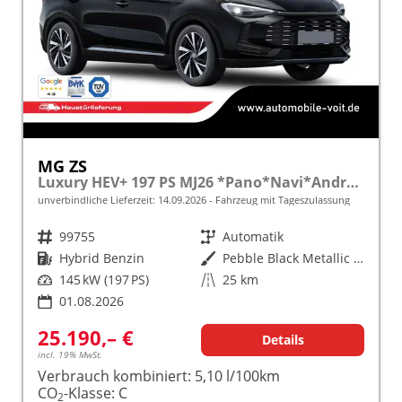
MG ZS
Luxury HEV+ 197 PS MJ26 *Pano*Navi*Android Auto*SHZ*360°*Kunstleder*Klimaauto*ACC
unverbindliche Lieferzeit:
14.09.2026
Fahrzeug mit Tageszulassung
Fahrzeugnr.
99755
Getriebe
Automatik
Kraftstoff
Hybrid Benzin
Außenfarbe
Pebble Black Metallic [PBC]
Leistung
145 kW (197 PS)
Kilometerstand
25 km
01.08.2026
25.190,– €
Details
incl. 19% MwSt.
Verbrauch kombiniert:
5,10 l/100km
CO
-Klasse:
C
2