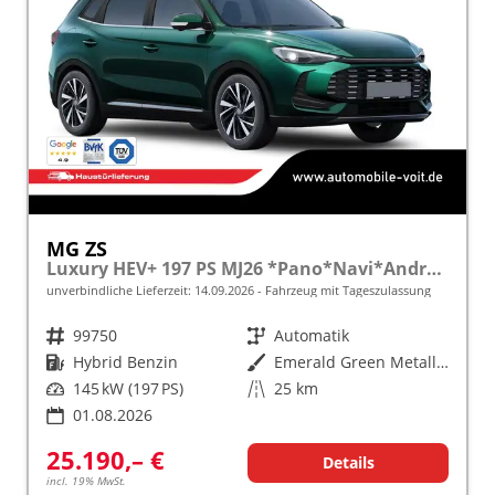
MG ZS
Luxury HEV+ 197 PS MJ26 *Pano*Navi*Android Auto*SHZ*360°*Kunstleder*Klimaauto*ACC
unverbindliche Lieferzeit:
14.09.2026
Fahrzeug mit Tageszulassung
Fahrzeugnr.
99750
Getriebe
Automatik
Kraftstoff
Hybrid Benzin
Außenfarbe
Emerald Green Metallic [GJY]
Leistung
145 kW (197 PS)
Kilometerstand
25 km
01.08.2026
25.190,– €
Details
incl. 19% MwSt.