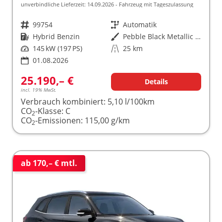
unverbindliche Lieferzeit:
14.09.2026
Fahrzeug mit Tageszulassung
Fahrzeugnr.
99754
Getriebe
Automatik
Kraftstoff
Hybrid Benzin
Außenfarbe
Pebble Black Metallic [PBC]
Leistung
145 kW (197 PS)
Kilometerstand
25 km
01.08.2026
25.190,– €
Details
incl. 19% MwSt.
Verbrauch kombiniert:
5,10 l/100km
CO
-Klasse:
C
2
CO
-Emissionen:
115,00 g/km
2
ab 170,– € mtl.