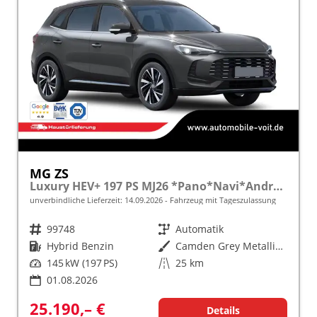
MG ZS
Luxury HEV+ 197 PS MJ26 *Pano*Navi*Android Auto*SHZ*360°*Kunstleder*Klimaauto*ACC
unverbindliche Lieferzeit:
14.09.2026
Fahrzeug mit Tageszulassung
Fahrzeugnr.
99748
Getriebe
Automatik
Kraftstoff
Hybrid Benzin
Außenfarbe
Camden Grey Metallic [PAG]
Leistung
145 kW (197 PS)
Kilometerstand
25 km
01.08.2026
25.190,– €
Details