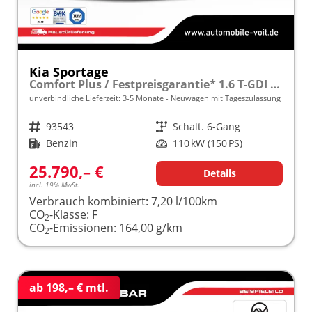
Kia Sportage
Comfort Plus / Festpreisgarantie* 1.6 T-GDI 150 PS NAVI/RÜCKFAHRKAMERA/17" ALU/ LED/frei konfigurierbar!
unverbindliche Lieferzeit: 3-5 Monate
Neuwagen mit Tageszulassung
Fahrzeugnr.
93543
Getriebe
Schalt. 6-Gang
Kraftstoff
Benzin
Leistung
110 kW (150 PS)
25.790,– €
Details
incl. 19% MwSt.
Verbrauch kombiniert:
7,20 l/100km
CO
-Klasse:
F
2
CO
-Emissionen:
164,00 g/km
2
ab 198,– € mtl.