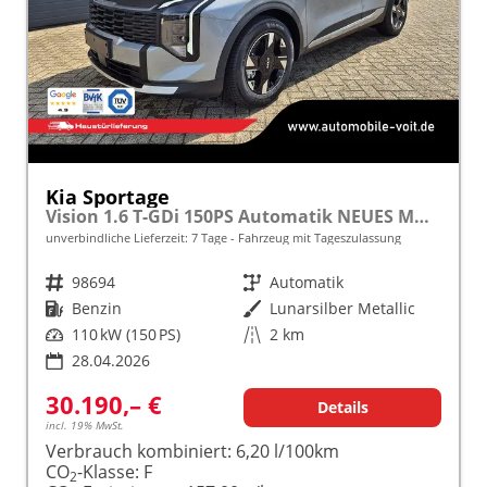
Kia Sportage
Vision 1.6 T-GDi 150PS Automatik NEUES MODELL MY26 FACELIFT Sitzheizung Lenkradheizung Klimaautomatik Navi Bluetooth Touchscreen Apple CarPlay Android Auto PDC v+h 17"LM Rückf.Kamera ACC 2x Keyless
unverbindliche Lieferzeit:
7 Tage
Fahrzeug mit Tageszulassung
Fahrzeugnr.
98694
Getriebe
Automatik
Kraftstoff
Benzin
Außenfarbe
Lunarsilber Metallic
Leistung
110 kW (150 PS)
Kilometerstand
2 km
28.04.2026
30.190,– €
Details
incl. 19% MwSt.
Verbrauch kombiniert:
6,20 l/100km
CO
-Klasse:
F
2