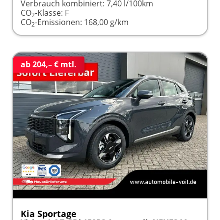
Verbrauch kombiniert:
7,40 l/100km
CO
-Klasse:
F
2
CO
-Emissionen:
168,00 g/km
2
ab 204,– € mtl.
Kia Sportage