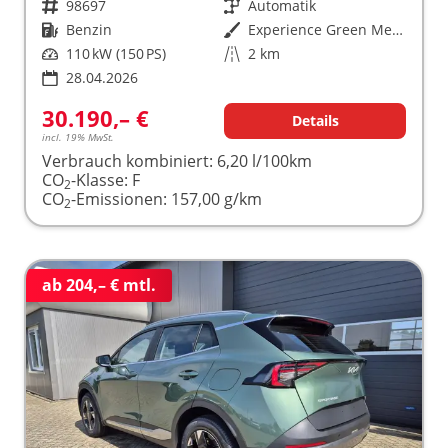
Fahrzeugnr.
98697
Getriebe
Automatik
Kraftstoff
Benzin
Außenfarbe
Experience Green Metallic
Leistung
110 kW (150 PS)
Kilometerstand
2 km
28.04.2026
30.190,– €
Details
incl. 19% MwSt.
Verbrauch kombiniert:
6,20 l/100km
CO
-Klasse:
F
2
CO
-Emissionen:
157,00 g/km
2
ab 204,– € mtl.