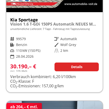
Kia Sportage
Vision 1.6 T-GDi 150PS Automatik NEUES MODELL MY26 FACELIFT Sitzheizung Lenkradheizung Klimaautomatik Navi Bluetooth Touchscreen Apple CarPlay Android Auto PDC v+h 17"LM Rückf.Kamera ACC 2x Keyless
unverbindliche Lieferzeit:
7 Tage
Fahrzeug mit Tageszulassung
Fahrzeugnr.
99579
Getriebe
Automatik
Kraftstoff
Benzin
Außenfarbe
Wolf Grey
Leistung
110 kW (150 PS)
Kilometerstand
2 km
28.04.2026
30.190,– €
Details
incl. 19% MwSt.
Verbrauch kombiniert:
6,20 l/100km
CO
-Klasse:
F
2
CO
-Emissionen:
157,00 g/km
2
ab 204,– € mtl.