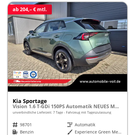
ab 204,– € mtl.
Kia Sportage
Vision 1.6 T-GDi 150PS Automatik NEUES MODELL MY26 FACELIFT Sitzheizung Lenkradheizung Klimaautomatik Navi Bluetooth Touchscreen Apple CarPlay Android Auto PDC v+h 17"LM Rückf.Kamera ACC 2x Keyless
unverbindliche Lieferzeit:
7 Tage
Fahrzeug mit Tageszulassung
Fahrzeugnr.
98701
Getriebe
Automatik
Kraftstoff
Benzin
Außenfarbe
Experience Green Metallic