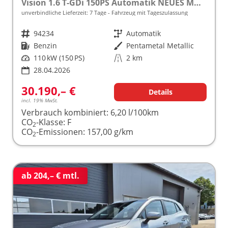
Vision 1.6 T-GDi 150PS Automatik NEUES MODELL MY26 FACELIFT Sitzheizung Lenkradheizung Klimaautomatik Navi Bluetooth Touchscreen Apple CarPlay Android Auto PDC v+h 17"LM Rückf.Kamera ACC 2x Keyless
unverbindliche Lieferzeit:
7 Tage
Fahrzeug mit Tageszulassung
Fahrzeugnr.
94234
Getriebe
Automatik
Kraftstoff
Benzin
Außenfarbe
Pentametal Metallic
Leistung
110 kW (150 PS)
Kilometerstand
2 km
28.04.2026
30.190,– €
Details
incl. 19% MwSt.
Verbrauch kombiniert:
6,20 l/100km
CO
-Klasse:
F
2
CO
-Emissionen:
157,00 g/km
2
ab 204,– € mtl.