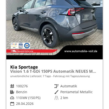
Kia Sportage
Vision 1.6 T-GDi 150PS Automatik NEUES MODELL MY26 FACELIFT Sitzheizung Lenkradheizung Klimaautomatik Navi Bluetooth Touchscreen Apple CarPlay Android Auto PDC v+h 17"LM Rückf.Kamera ACC 2x Keyless
unverbindliche Lieferzeit:
7 Tage
Fahrzeug mit Tageszulassung
Fahrzeugnr.
100276
Getriebe
Automatik
Kraftstoff
Benzin
Außenfarbe
Pentametal Metallic
Leistung
110 kW (150 PS)
Kilometerstand
2 km
28.04.2026