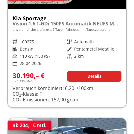
Kia Sportage
Vision 1.6 T-GDi 150PS Automatik NEUES MODELL MY26 FACELIFT Sitzheizung Lenkradheizung Klimaautomatik Navi Bluetooth Touchscreen Apple CarPlay Android Auto PDC v+h 17"LM Rückf.Kamera ACC 2x Keyless
unverbindliche Lieferzeit:
7 Tage
Fahrzeug mit Tageszulassung
Fahrzeugnr.
100275
Getriebe
Automatik
Kraftstoff
Benzin
Außenfarbe
Pentametal Metallic
Leistung
110 kW (150 PS)
Kilometerstand
2 km
28.04.2026
30.190,– €
Details
incl. 19% MwSt.
Verbrauch kombiniert:
6,20 l/100km
CO
-Klasse:
F
2
CO
-Emissionen:
157,00 g/km
2
ab 204,– € mtl.