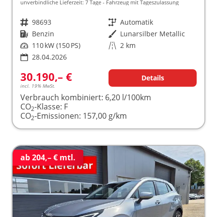
unverbindliche Lieferzeit:
7 Tage
Fahrzeug mit Tageszulassung
Fahrzeugnr.
98693
Getriebe
Automatik
Kraftstoff
Benzin
Außenfarbe
Lunarsilber Metallic
Leistung
110 kW (150 PS)
Kilometerstand
2 km
28.04.2026
30.190,– €
Details
incl. 19% MwSt.
Verbrauch kombiniert:
6,20 l/100km
CO
-Klasse:
F
2
CO
-Emissionen:
157,00 g/km
2
ab 204,– € mtl.