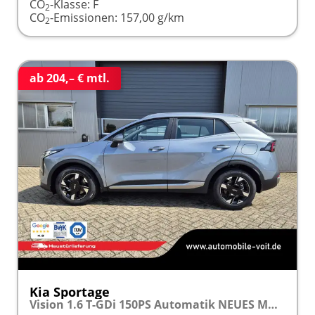
CO
-Klasse:
F
2
CO
-Emissionen:
157,00 g/km
2
ab 204,– € mtl.
Kia Sportage
Vision 1.6 T-GDi 150PS Automatik NEUES MODELL MY26 FACELIFT Sitzheizung Lenkradheizung Klimaautomatik Navi Bluetooth Touchscreen Apple CarPlay Android Auto PDC v+h 17"LM Rückf.Kamera ACC 2x Keyless