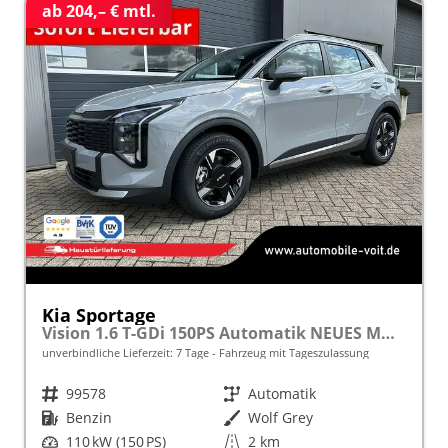
ab 204,– € mtl.
Kia Sportage
Vision 1.6 T-GDi 150PS Automatik NEUES MODELL MY26 FACELIFT Sitzheizung Lenkradheizung Klimaautomatik Navi Bluetooth Touchscreen Apple CarPlay Android Auto PDC v+h 17"LM Rückf.Kamera ACC 2x Keyless
unverbindliche Lieferzeit:
7 Tage
Fahrzeug mit Tageszulassung
Fahrzeugnr.
99578
Getriebe
Automatik
Kraftstoff
Benzin
Außenfarbe
Wolf Grey
Leistung
110 kW (150 PS)
Kilometerstand
2 km