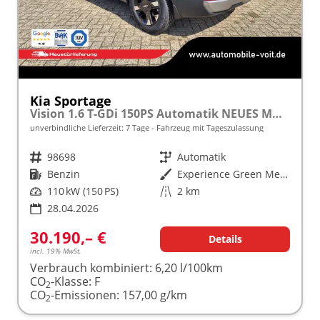
Kia Sportage
Vision 1.6 T-GDi 150PS Automatik NEUES MODELL MY26 FACELIFT Sitzheizung Lenkradheizung Klimaautomatik Navi Bluetooth Touchscreen Apple CarPlay Android Auto PDC v+h 17"LM Rückf.Kamera ACC 2x Keyless
unverbindliche Lieferzeit:
7 Tage
Fahrzeug mit Tageszulassung
Fahrzeugnr.
98698
Getriebe
Automatik
Kraftstoff
Benzin
Außenfarbe
Experience Green Metallic
Leistung
110 kW (150 PS)
Kilometerstand
2 km
28.04.2026
30.190,– €
Details
incl. 19% MwSt.
Verbrauch kombiniert:
6,20 l/100km
CO
-Klasse:
F
2
CO
-Emissionen:
157,00 g/km
2