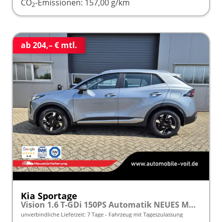
CO
-Emissionen:
157,00 g/km
2
ab 204,– € mtl.
Kia Sportage
Vision 1.6 T-GDi 150PS Automatik NEUES MODELL MY26 FACELIFT Sitzheizung Lenkradheizung Klimaautomatik Navi Bluetooth Touchscreen Apple CarPlay Android Auto PDC v+h 17"LM Rückf.Kamera ACC 2x Keyless
unverbindliche Lieferzeit:
7 Tage
Fahrzeug mit Tageszulassung