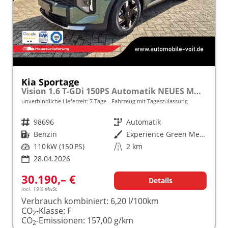
Kia Sportage
Vision 1.6 T-GDi 150PS Automatik NEUES MODELL MY26 FACELIFT Sitzheizung Lenkradheizung Klimaautomatik Navi Bluetooth Touchscreen Apple CarPlay Android Auto PDC v+h 17"LM Rückf.Kamera ACC 2x Keyless
unverbindliche Lieferzeit:
7 Tage
Fahrzeug mit Tageszulassung
Fahrzeugnr.
98696
Getriebe
Automatik
Kraftstoff
Benzin
Außenfarbe
Experience Green Metallic
Leistung
110 kW (150 PS)
Kilometerstand
2 km
28.04.2026
30.190,– €
Details
incl. 19% MwSt.
Verbrauch kombiniert:
6,20 l/100km
CO
-Klasse:
F
2
CO
-Emissionen:
157,00 g/km
2