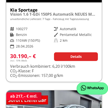
Kia Sportage
Vision 1.6 T-GDi 150PS Automatik NEUES MODELL MY26 FACELIFT Sitzheizung Lenkradheizung Klimaautomatik Navi Bluetooth Touchscreen Apple CarPlay Android Auto PDC v+h 17"LM Rückf.Kamera ACC 2x Keyless
unverbindliche Lieferzeit:
7 Tage
Fahrzeug mit Tageszulassung
Fahrzeugnr.
100277
Getriebe
Automatik
Kraftstoff
Benzin
Außenfarbe
Pentametal Metallic
Leistung
110 kW (150 PS)
Kilometerstand
2 km
28.04.2026
30.190,– €
Details
incl. 19% MwSt.
Verbrauch kombiniert:
6,20 l/100km
CO
-Klasse:
F
2
CO
-Emissionen:
157,00 g/km
2
ab 217,– € mtl.