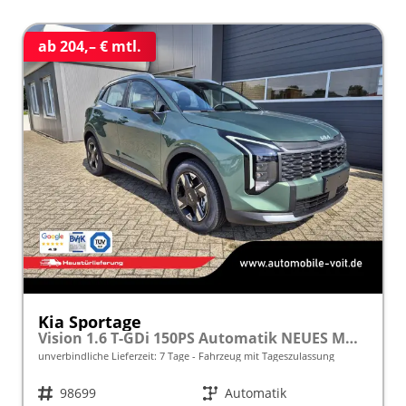
ab 204,– € mtl.
Kia Sportage
Vision 1.6 T-GDi 150PS Automatik NEUES MODELL MY26 FACELIFT Sitzheizung Lenkradheizung Klimaautomatik Navi Bluetooth Touchscreen Apple CarPlay Android Auto PDC v+h 17"LM Rückf.Kamera ACC 2x Keyless
unverbindliche Lieferzeit:
7 Tage
Fahrzeug mit Tageszulassung
Fahrzeugnr.
98699
Getriebe
Automatik