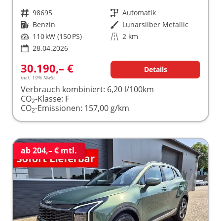
Fahrzeugnr.
98695
Getriebe
Automatik
Kraftstoff
Benzin
Außenfarbe
Lunarsilber Metallic
Leistung
110 kW (150 PS)
Kilometerstand
2 km
28.04.2026
30.190,– €
Details
incl. 19% MwSt.
Verbrauch kombiniert:
6,20 l/100km
CO
-Klasse:
F
2
CO
-Emissionen:
157,00 g/km
2
ab 204,– € mtl.