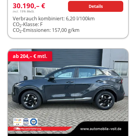
30.190,– €
Details
incl. 19% MwSt.
Verbrauch kombiniert:
6,20 l/100km
CO
-Klasse:
F
2
CO
-Emissionen:
157,00 g/km
2
ab 204,– € mtl.