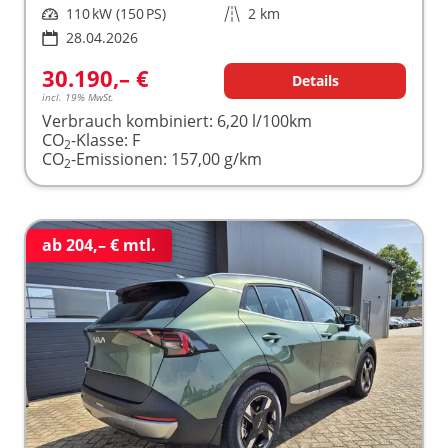
Leistung
110 kW (150 PS)
Kilometerstand
2 km
28.04.2026
30.190,– €
Details
incl. 19% MwSt.
Verbrauch kombiniert:
6,20 l/100km
CO
-Klasse:
F
2
CO
-Emissionen:
157,00 g/km
2
ab 204,– € mtl.