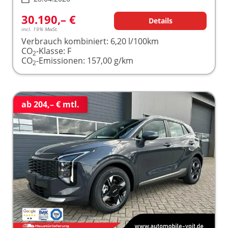
30.190,– €
Details
incl. 19% MwSt.
Verbrauch kombiniert:
6,20 l/100km
CO
-Klasse:
F
2
CO
-Emissionen:
157,00 g/km
2
ab 204,– € mtl.