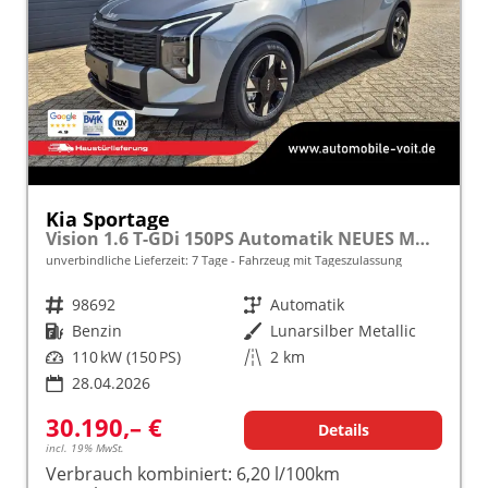
Kia Sportage
Vision 1.6 T-GDi 150PS Automatik NEUES MODELL MY26 FACELIFT Sitzheizung Lenkradheizung Klimaautomatik Navi Bluetooth Touchscreen Apple CarPlay Android Auto PDC v+h 17"LM Rückf.Kamera ACC 2x Keyless
unverbindliche Lieferzeit:
7 Tage
Fahrzeug mit Tageszulassung
Fahrzeugnr.
98692
Getriebe
Automatik
Kraftstoff
Benzin
Außenfarbe
Lunarsilber Metallic
Leistung
110 kW (150 PS)
Kilometerstand
2 km
28.04.2026
30.190,– €
Details
incl. 19% MwSt.
Verbrauch kombiniert:
6,20 l/100km