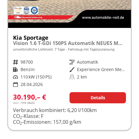
Kia Sportage
Vision 1.6 T-GDi 150PS Automatik NEUES MODELL MY26 FACELIFT Sitzheizung Lenkradheizung Klimaautomatik Navi Bluetooth Touchscreen Apple CarPlay Android Auto PDC v+h 17"LM Rückf.Kamera ACC 2x Keyless
unverbindliche Lieferzeit:
7 Tage
Fahrzeug mit Tageszulassung
Fahrzeugnr.
98700
Getriebe
Automatik
Kraftstoff
Benzin
Außenfarbe
Experience Green Metallic
Leistung
110 kW (150 PS)
Kilometerstand
2 km
28.04.2026
30.190,– €
Details
incl. 19% MwSt.
Verbrauch kombiniert:
6,20 l/100km
CO
-Klasse:
F
2
CO
-Emissionen:
157,00 g/km
2