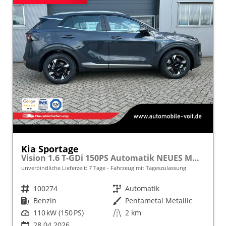
Kia Sportage
Vision 1.6 T-GDi 150PS Automatik NEUES MODELL MY26 FACELIFT Sitzheizung Lenkradheizung Klimaautomatik Navi Bluetooth Touchscreen Apple CarPlay Android Auto PDC v+h 17"LM Rückf.Kamera ACC 2x Keyless
unverbindliche Lieferzeit:
7 Tage
Fahrzeug mit Tageszulassung
Fahrzeugnr.
100274
Getriebe
Automatik
Kraftstoff
Benzin
Außenfarbe
Pentametal Metallic
Leistung
110 kW (150 PS)
Kilometerstand
2 km
28.04.2026