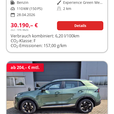
Kraftstoff
Benzin
Außenfarbe
Experience Green Metallic
Leistung
110 kW (150 PS)
Kilometerstand
2 km
28.04.2026
30.190,– €
Details
incl. 19% MwSt.
Verbrauch kombiniert:
6,20 l/100km
CO
-Klasse:
F
2
CO
-Emissionen:
157,00 g/km
2
ab 204,– € mtl.