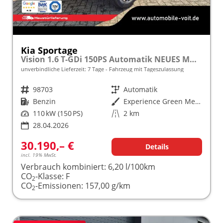
Kia Sportage
Vision 1.6 T-GDi 150PS Automatik NEUES MODELL MY26 FACELIFT Sitzheizung Lenkradheizung Klimaautomatik Navi Bluetooth Touchscreen Apple CarPlay Android Auto PDC v+h 17"LM Rückf.Kamera ACC 2x Keyless
unverbindliche Lieferzeit:
7 Tage
Fahrzeug mit Tageszulassung
Fahrzeugnr.
98703
Getriebe
Automatik
Kraftstoff
Benzin
Außenfarbe
Experience Green Metallic
Leistung
110 kW (150 PS)
Kilometerstand
2 km
28.04.2026
30.190,– €
Details
incl. 19% MwSt.
Verbrauch kombiniert:
6,20 l/100km
CO
-Klasse:
F
2
CO
-Emissionen:
157,00 g/km
2