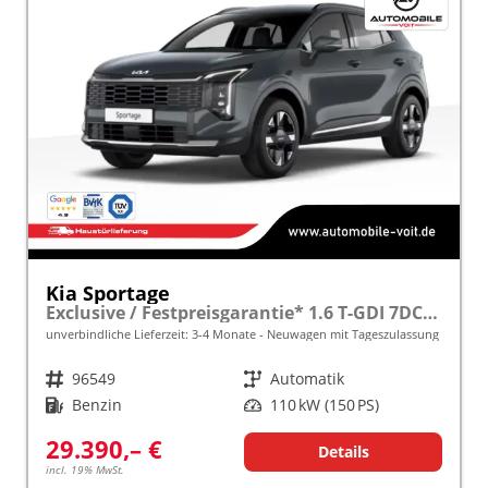
Kia Sportage
Exclusive / Festpreisgarantie* 1.6 T-GDI 7DCT (Automatik) 150 PS 4x SHZ/NAVI/LED frei konfigurierbar!
unverbindliche Lieferzeit: 3-4 Monate
Neuwagen mit Tageszulassung
Fahrzeugnr.
96549
Getriebe
Automatik
Kraftstoff
Benzin
Leistung
110 kW (150 PS)
29.390,– €
Details
incl. 19% MwSt.