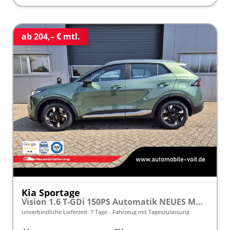
ab 204,– € mtl.
Kia Sportage
Vision 1.6 T-GDi 150PS Automatik NEUES MODELL MY26 FACELIFT Sitzheizung Lenkradheizung Klimaautomatik Navi Bluetooth Touchscreen Apple CarPlay Android Auto PDC v+h 17"LM Rückf.Kamera ACC 2x Keyless
unverbindliche Lieferzeit:
7 Tage
Fahrzeug mit Tageszulassung