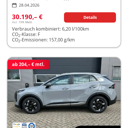
28.04.2026
30.190,– €
Details
incl. 19% MwSt.
Verbrauch kombiniert:
6,20 l/100km
CO
-Klasse:
F
2
CO
-Emissionen:
157,00 g/km
2
ab 204,– € mtl.