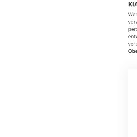
KI
Wen
vor
per
ent
ver
Obe