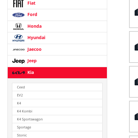
Fiat
Ford
Honda
Hyundai
Jaecoo
Jeep
Kia
Ceed
EV2
K4
K4 Kombi
K4 Sportswagon
Sportage
Stonic