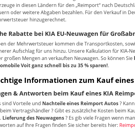
rzeuge in diesen Ländern für den „Reimport“ nach Deutschl
uern oder weitere Abgaben bezahlen. Für den Verkauf in De
rwertsteuer hinzugerechnet.
he Rabatte bei KIA EU-Neuwagen für Großa
en der Mehrwertsteuer kommen die Transportkosten, sowie 
inerer Aufschlag für uns hinzu. Unsere Kalkulation für KIA-
er großen Mengen an verkauften Neuwagen. So können Sie
omobile Voit ganz schnell bis zu 35 % sparen!
.
chtige Informationen zum Kauf eine
agen & Antworten beim Kauf eines KIA Reimp
 sind Vorteile und
Nachteile eines Reimport Autos
? Kann
 beim Vertragshändler ? Gibt es zusätzliche Kosten beim Ka
.
Lieferung des Neuwagens
? Es gib viele Fragen wenn ma
worten auf Ihre Fragen finden Sie sicher bereits hier:
Reimpo