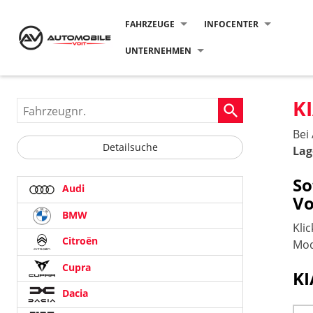
FAHRZEUGE
INFOCENTER
UNTERNEHMEN
K
Fahrzeugnr.
Bei
Detailsuche
Lag
So
Audi
Vo
BMW
Kli
Citroën
Mod
Cupra
KI
Dacia