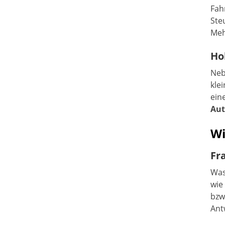
Fah
Ste
Meh
Ho
Neb
kle
ein
Aut
Wi
Fr
Was
wie
bzw
Ant