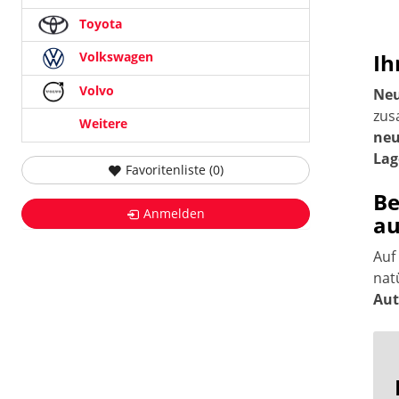
Toyota
Ih
Volkswagen
Volvo
Neu
zus
Weitere
neu
Lag
Favoritenliste (
0
)
Be
Anmelden
au
Auf
nat
Aut