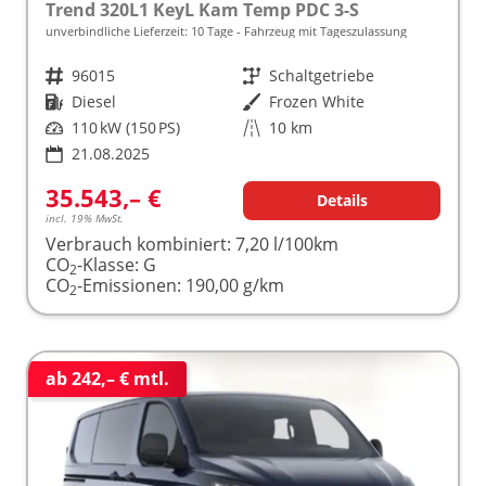
Trend 320L1 KeyL Kam Temp PDC 3-S
unverbindliche Lieferzeit:
10 Tage
Fahrzeug mit Tageszulassung
Fahrzeugnr.
96015
Getriebe
Schaltgetriebe
Kraftstoff
Diesel
Außenfarbe
Frozen White
Leistung
110 kW (150 PS)
Kilometerstand
10 km
21.08.2025
35.543,– €
Details
incl. 19% MwSt.
Verbrauch kombiniert:
7,20 l/100km
CO
-Klasse:
G
2
CO
-Emissionen:
190,00 g/km
2
ab 242,– € mtl.