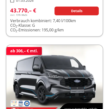
01.03.2026
43.770,– €
Details
incl. 19% MwSt.
Verbrauch kombiniert:
7,40 l/100km
CO
-Klasse:
G
2
CO
-Emissionen:
195,00 g/km
2
ab 306,– € mtl.