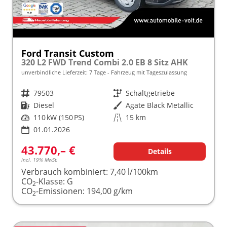
Ford Transit Custom
320 L2 FWD Trend Combi 2.0 EB 8 Sitz AHK
unverbindliche Lieferzeit:
7 Tage
Fahrzeug mit Tageszulassung
Fahrzeugnr.
79503
Getriebe
Schaltgetriebe
Kraftstoff
Diesel
Außenfarbe
Agate Black Metallic
Leistung
110 kW (150 PS)
Kilometerstand
15 km
01.01.2026
43.770,– €
Details
incl. 19% MwSt.
Verbrauch kombiniert:
7,40 l/100km
CO
-Klasse:
G
2
CO
-Emissionen:
194,00 g/km
2