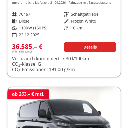
unverbindliche Lieferzeit:
21.09.2026
Fahrzeug mit Tageszulassung
Fahrzeugnr.
70467
Getriebe
Schaltgetriebe
Kraftstoff
Diesel
Außenfarbe
Frozen White
Leistung
110 kW (150 PS)
Kilometerstand
10 km
22.12.2025
36.585,– €
Details
incl. 19% MwSt.
Verbrauch kombiniert:
7,30 l/100km
CO
-Klasse:
G
2
CO
-Emissionen:
191,00 g/km
2
ab 263,– € mtl.