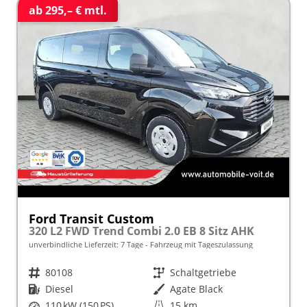
ab 295,– € mtl.
Ford Transit Custom
320 L2 FWD Trend Combi 2.0 EB 8 Sitz AHK
unverbindliche Lieferzeit:
7 Tage
Fahrzeug mit Tageszulassung
Fahrzeugnr.
80108
Getriebe
Schaltgetriebe
Kraftstoff
Diesel
Außenfarbe
Agate Black
Leistung
110 kW (150 PS)
Kilometerstand
15 km