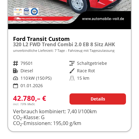
Ford Transit Custom
320 L2 FWD Trend Combi 2.0 EB 8 Sitz AHK
unverbindliche Lieferzeit:
7 Tage
Fahrzeug mit Tageszulassung
Fahrzeugnr.
79501
Getriebe
Schaltgetriebe
Kraftstoff
Diesel
Außenfarbe
Race Rot
Leistung
110 kW (150 PS)
Kilometerstand
15 km
01.01.2026
42.780,– €
Details
incl. 19% MwSt.
Verbrauch kombiniert:
7,40 l/100km
CO
-Klasse:
G
2
CO
-Emissionen:
195,00 g/km
2