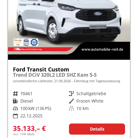
Ford Transit Custom
Trend DCiV 320L2 LED SHZ Kam 5-S
unverbindliche Lieferzeit:
21.09.2026
Fahrzeug mit Tageszulassung
Fahrzeugnr.
70461
Getriebe
Schaltgetriebe
Kraftstoff
Diesel
Außenfarbe
Frozen White
Leistung
100 kW (136 PS)
Kilometerstand
10 km
22.12.2025
35.133,– €
Details
incl. 19% MwSt.