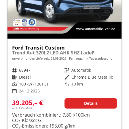
Ford Transit Custom
Trend Aut 320L2 LED AHK SHZ LadeP
unverbindliche Lieferzeit:
21.09.2026
Fahrzeug mit Tageszulassung
Fahrzeugnr.
68947
Getriebe
Automatik
Kraftstoff
Diesel
Außenfarbe
Chrome Blue Metallic
Leistung
100 kW (136 PS)
Kilometerstand
10 km
24.12.2025
39.205,– €
Details
incl. 19% MwSt.
Verbrauch kombiniert:
7,80 l/100km
CO
-Klasse:
G
2
CO
-Emissionen:
195,00 g/km
2