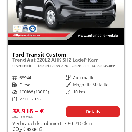
Ford Transit Custom
Trend Aut 320L2 AHK SHZ LadeP Kam
unverbindliche Lieferzeit:
21.09.2026
Fahrzeug mit Tageszulassung
Fahrzeugnr.
68944
Getriebe
Automatik
Kraftstoff
Diesel
Außenfarbe
Magnetic Metallic
Leistung
100 kW (136 PS)
Kilometerstand
10 km
22.01.2026
38.916,– €
Details
incl. 19% MwSt.
Verbrauch kombiniert:
7,80 l/100km
CO
-Klasse:
G
2