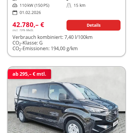
Leistung
110 kW (150 PS)
Kilometerstand
15 km
01.02.2026
42.780,– €
Details
incl. 19% MwSt.
Verbrauch kombiniert:
7,40 l/100km
CO
-Klasse:
G
2
CO
-Emissionen:
194,00 g/km
2
ab 295,– € mtl.