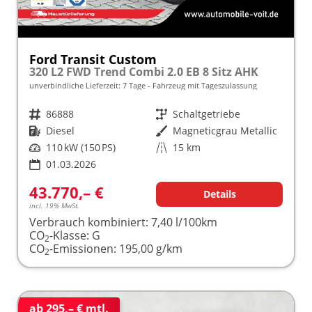
Ford Transit Custom
320 L2 FWD Trend Combi 2.0 EB 8 Sitz AHK
unverbindliche Lieferzeit:
7 Tage
Fahrzeug mit Tageszulassung
Fahrzeugnr.
86888
Getriebe
Schaltgetriebe
Kraftstoff
Diesel
Außenfarbe
Magneticgrau Metallic
Leistung
110 kW (150 PS)
Kilometerstand
15 km
01.03.2026
43.770,– €
Details
incl. 19% MwSt.
Verbrauch kombiniert:
7,40 l/100km
CO
-Klasse:
G
2
CO
-Emissionen:
195,00 g/km
2
ab 295,– € mtl.