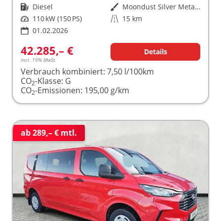
Kraftstoff
Diesel
Außenfarbe
Moondust Silver Metallic
Leistung
110 kW (150 PS)
Kilometerstand
15 km
01.02.2026
42.285,– €
Details
incl. 19% MwSt.
Verbrauch kombiniert:
7,50 l/100km
CO
-Klasse:
G
2
CO
-Emissionen:
195,00 g/km
2
ab 289,– € mtl.