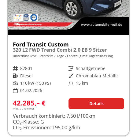
Ford Transit Custom
320 L2 FWD Trend Combi 2.0 EB 9 Sitzer
unverbindliche Lieferzeit:
7 Tage
Fahrzeug mit Tageszulassung
Fahrzeugnr.
87801
Getriebe
Schaltgetriebe
Kraftstoff
Diesel
Außenfarbe
Chromablau Metallic
Leistung
110 kW (150 PS)
Kilometerstand
15 km
01.02.2026
42.285,– €
Details
incl. 19% MwSt.
Verbrauch kombiniert:
7,50 l/100km
CO
-Klasse:
G
2
CO
-Emissionen:
195,00 g/km
2