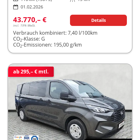
01.02.2026
43.770,– €
Details
incl. 19% MwSt.
Verbrauch kombiniert:
7,40 l/100km
CO
-Klasse:
G
2
CO
-Emissionen:
195,00 g/km
2
ab 295,– € mtl.