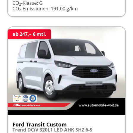
CO
-Klasse:
G
2
CO
-Emissionen:
191,00 g/km
2
ab 247,– € mtl.
Ford Transit Custom
Trend DCiV 320L1 LED AHK SHZ 6-S