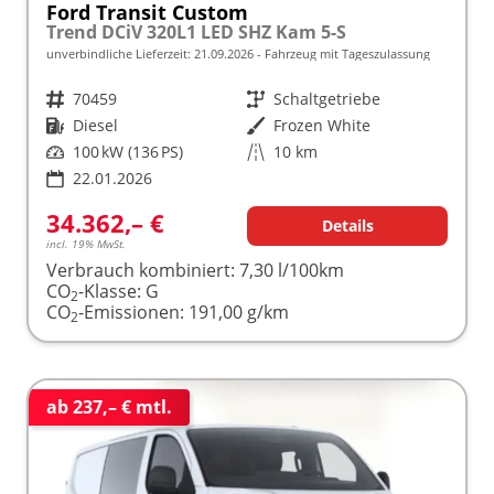
Ford Transit Custom
Trend DCiV 320L1 LED SHZ Kam 5-S
unverbindliche Lieferzeit:
21.09.2026
Fahrzeug mit Tageszulassung
Fahrzeugnr.
70459
Getriebe
Schaltgetriebe
Kraftstoff
Diesel
Außenfarbe
Frozen White
Leistung
100 kW (136 PS)
Kilometerstand
10 km
22.01.2026
34.362,– €
Details
incl. 19% MwSt.
Verbrauch kombiniert:
7,30 l/100km
CO
-Klasse:
G
2
CO
-Emissionen:
191,00 g/km
2
ab 237,– € mtl.