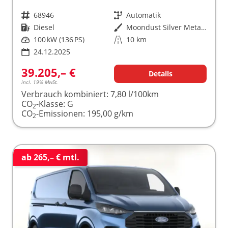
Fahrzeugnr.
68946
Getriebe
Automatik
Kraftstoff
Diesel
Außenfarbe
Moondust Silver Metallic
Leistung
100 kW (136 PS)
Kilometerstand
10 km
24.12.2025
39.205,– €
Details
incl. 19% MwSt.
Verbrauch kombiniert:
7,80 l/100km
CO
-Klasse:
G
2
CO
-Emissionen:
195,00 g/km
2
ab 265,– € mtl.