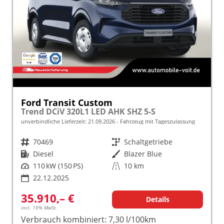
Ford Transit Custom
Trend DCiV 320L1 LED AHK SHZ 5-S
unverbindliche Lieferzeit:
21.09.2026
Fahrzeug mit Tageszulassung
Fahrzeugnr.
70469
Getriebe
Schaltgetriebe
Kraftstoff
Diesel
Außenfarbe
Blazer Blue
Leistung
110 kW (150 PS)
Kilometerstand
10 km
22.12.2025
35.910,– €
Details
incl. 19% MwSt.
Verbrauch kombiniert:
7,30 l/100km