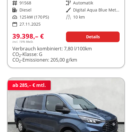
Fahrzeugnr.
91568
Getriebe
Automatik
Kraftstoff
Diesel
Außenfarbe
Digital Aqua Blue Metallic
Leistung
125 kW (170 PS)
Kilometerstand
10 km
27.11.2025
39.398,– €
Details
incl. 19% MwSt.
Verbrauch kombiniert:
7,80 l/100km
CO
-Klasse:
G
2
CO
-Emissionen:
205,00 g/km
2
ab 285,– € mtl.