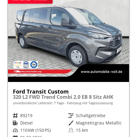
Ford Transit Custom
320 L2 FWD Trend Combi 2.0 EB 8 Sitz AHK
unverbindliche Lieferzeit:
7 Tage
Fahrzeug mit Tageszulassung
Fahrzeugnr.
89219
Getriebe
Schaltgetriebe
Kraftstoff
Diesel
Außenfarbe
Magneticgrau Metallic
Leistung
110 kW (150 PS)
Kilometerstand
15 km