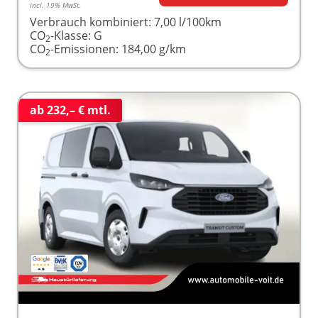
incl. 19% MwSt.
Verbrauch kombiniert:
7,00 l/100km
CO
-Klasse:
G
2
CO
-Emissionen:
184,00 g/km
2
ab 232,– € mtl.