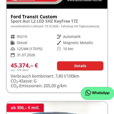
Ford Transit Custom
Sport Aut L2 LED SHZ KeyFree 17Z
unverbindliche Lieferzeit:
19.10.2026
Fahrzeug mit Tageszulassung
Fahrzeugnr.
95219
Getriebe
Automatik
Kraftstoff
Diesel
Außenfarbe
Magnetic Metallic
Leistung
125 kW (170 PS)
Kilometerstand
10 km
31.07.2026
45.374,– €
Details
incl. 19% MwSt.
Verbrauch kombiniert:
7,80 l/100km
CO
-Klasse:
G
2
CO
-Emissionen:
205,00 g/km
2
ab 306,– € mtl.