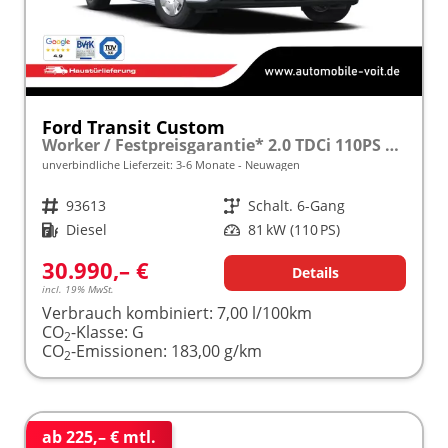
Ford Transit Custom
Worker / Festpreisgarantie* 2.0 TDCi 110PS 5 J. Garantie 200.000 km frei konfigurierbar!
unverbindliche Lieferzeit: 3-6 Monate
Neuwagen
Fahrzeugnr.
93613
Getriebe
Schalt. 6-Gang
Kraftstoff
Diesel
Leistung
81 kW (110 PS)
30.990,– €
Details
incl. 19% MwSt.
Verbrauch kombiniert:
7,00 l/100km
CO
-Klasse:
G
2
CO
-Emissionen:
183,00 g/km
2
ab 225,– € mtl.