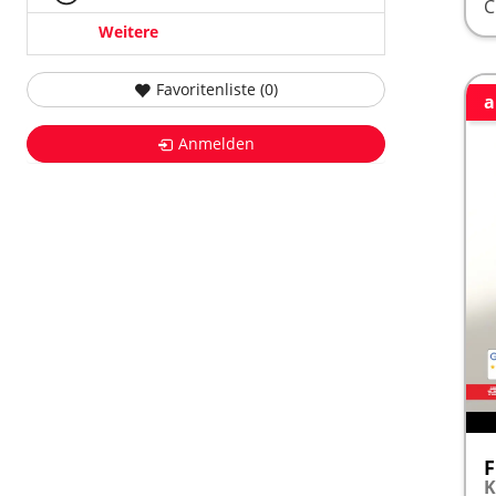
Weitere
Favoritenliste (
0
)
a
Anmelden
F
K