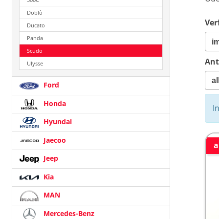
Doblò
Ver
Ducato
Panda
Scudo
Ant
Ulysse
Ford
Honda
I
Hyundai
Jaecoo
a
Jeep
Kia
MAN
Mercedes-Benz