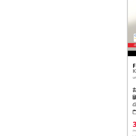
F
K
u
Fah
K
Le
in