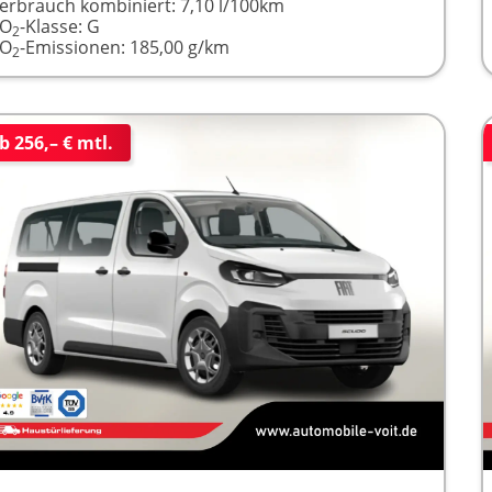
erbrauch kombiniert:
7,10 l/100km
CO
-Klasse:
G
2
CO
-Emissionen:
185,00 g/km
2
b 256,– € mtl.