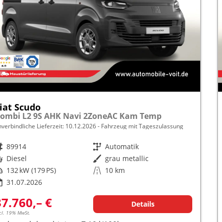
iat Scudo
ombi L2 9S AHK Navi 2ZoneAC Kam Temp
nverbindliche Lieferzeit:
10.12.2026
Fahrzeug mit Tageszulassung
rzeugnr.
89914
Getriebe
Automatik
raftstoff
Diesel
Außenfarbe
grau metallic
istung
132 kW (179 PS)
Kilometerstand
10 km
31.07.2026
37.760,– €
Details
cl. 19% MwSt.