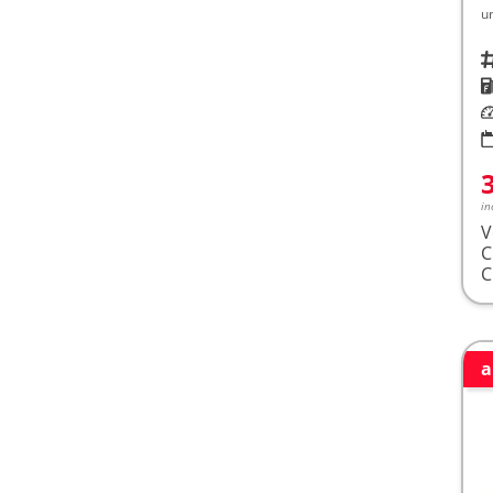
u
Fah
K
Le
in
V
a