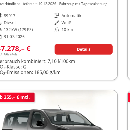
nverbindliche Lieferzeit:
10.12.2026
Fahrzeug mit Tageszulassung
rzeugnr.
89917
Getriebe
Automatik
raftstoff
Diesel
Außenfarbe
Weiß
istung
132 kW (179 PS)
Kilometerstand
10 km
31.07.2026
37.278,– €
Details
cl. 19% MwSt.
erbrauch kombiniert:
7,10 l/100km
CO
-Klasse:
G
2
CO
-Emissionen:
185,00 g/km
2
b 255,– € mtl.