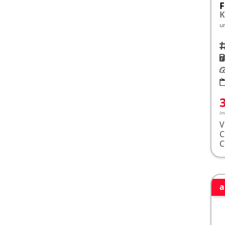
F
K
u
Fah
K
Le
in
V
a