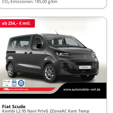
CO
-Emissionen:
185,00 g/km
2
ab 254,– € mtl.
Fiat Scudo
Kombi L2 9S Navi PrivG 2ZoneAC Kam Temp