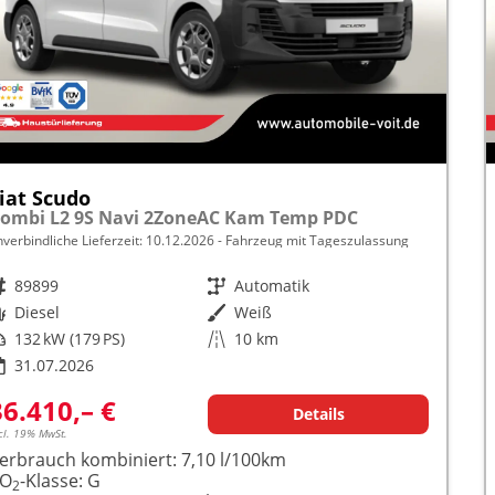
iat Scudo
ombi L2 9S Navi 2ZoneAC Kam Temp PDC
nverbindliche Lieferzeit:
10.12.2026
Fahrzeug mit Tageszulassung
rzeugnr.
89899
Getriebe
Automatik
raftstoff
Diesel
Außenfarbe
Weiß
istung
132 kW (179 PS)
Kilometerstand
10 km
31.07.2026
36.410,– €
Details
cl. 19% MwSt.
erbrauch kombiniert:
7,10 l/100km
CO
-Klasse:
G
2