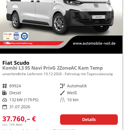
Fiat Scudo
Kombi L3 9S Navi PrivG 2ZoneAC Kam Temp
unverbindliche Lieferzeit:
10.12.2026
Fahrzeug mit Tageszulassung
Fahrzeugnr.
89924
Getriebe
Automatik
Kraftstoff
Diesel
Außenfarbe
Weiß
Leistung
132 kW (179 PS)
Kilometerstand
10 km
31.07.2026
37.760,– €
Details
incl. 19% MwSt.