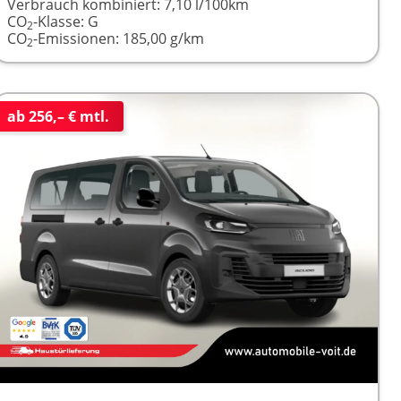
Verbrauch kombiniert:
7,10 l/100km
CO
-Klasse:
G
2
CO
-Emissionen:
185,00 g/km
2
ab 256,– € mtl.