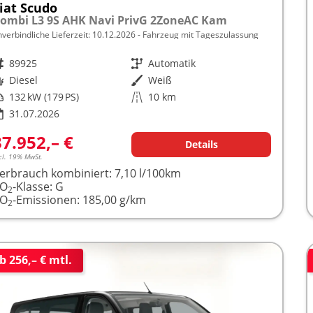
iat Scudo
ombi L3 9S AHK Navi PrivG 2ZoneAC Kam
nverbindliche Lieferzeit:
10.12.2026
Fahrzeug mit Tageszulassung
rzeugnr.
89925
Getriebe
Automatik
raftstoff
Diesel
Außenfarbe
Weiß
istung
132 kW (179 PS)
Kilometerstand
10 km
31.07.2026
37.952,– €
Details
cl. 19% MwSt.
erbrauch kombiniert:
7,10 l/100km
CO
-Klasse:
G
2
CO
-Emissionen:
185,00 g/km
2
b 256,– € mtl.