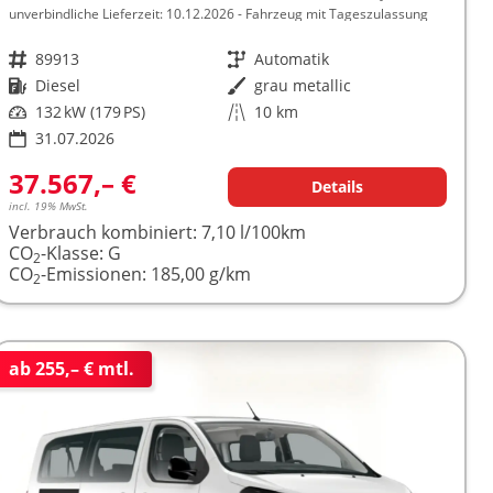
unverbindliche Lieferzeit:
10.12.2026
Fahrzeug mit Tageszulassung
Fahrzeugnr.
89913
Getriebe
Automatik
Kraftstoff
Diesel
Außenfarbe
grau metallic
Leistung
132 kW (179 PS)
Kilometerstand
10 km
31.07.2026
37.567,– €
Details
incl. 19% MwSt.
Verbrauch kombiniert:
7,10 l/100km
CO
-Klasse:
G
2
CO
-Emissionen:
185,00 g/km
2
ab 255,– € mtl.