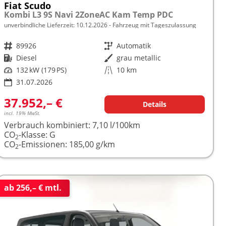
Fiat Scudo
Kombi L3 9S Navi 2ZoneAC Kam Temp PDC
unverbindliche Lieferzeit:
10.12.2026
Fahrzeug mit Tageszulassung
Fahrzeugnr.
89926
Getriebe
Automatik
Kraftstoff
Diesel
Außenfarbe
grau metallic
Leistung
132 kW (179 PS)
Kilometerstand
10 km
31.07.2026
37.952,– €
Details
incl. 19% MwSt.
Verbrauch kombiniert:
7,10 l/100km
CO
-Klasse:
G
2
CO
-Emissionen:
185,00 g/km
2
ab 256,– € mtl.