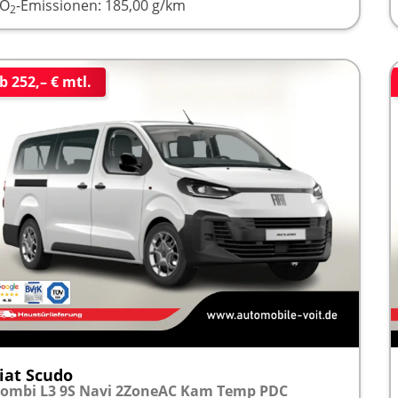
CO
-Emissionen:
185,00 g/km
2
b 252,– € mtl.
iat Scudo
ombi L3 9S Navi 2ZoneAC Kam Temp PDC