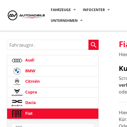
FAHRZEUGE
INFOCENTER
UNTERNEHMEN
F
Fahrzeugnr.
Hie
Audi
Ku
BMW
Scr
Citroën
ver
ode
Cupra
Dacia
Hie
Fiat
Kür
Ode
500C