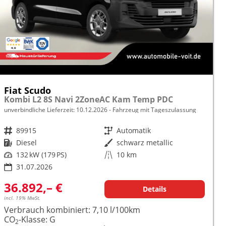
Fiat Scudo
Kombi L2 8S Navi 2ZoneAC Kam Temp PDC
unverbindliche Lieferzeit:
10.12.2026
Fahrzeug mit Tageszulassung
Fahrzeugnr.
89915
Getriebe
Automatik
Kraftstoff
Diesel
Außenfarbe
schwarz metallic
Leistung
132 kW (179 PS)
Kilometerstand
10 km
31.07.2026
36.892,– €
Details
incl. 19% MwSt.
Verbrauch kombiniert:
7,10 l/100km
CO
-Klasse:
G
2