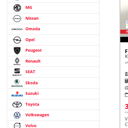
MG
Nissan
Omoda
Opel
Peugeot
F
K
Renault
u
SEAT
Fah
K
Skoda
Le
Suzuki
Toyota
in
Volkswagen
V
Volvo