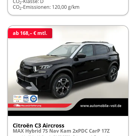
CO
-Klasse:
D
2
CO
-Emissionen:
120,00 g/km
2
ab 168,– € mtl.
Citroën C3 Aircross
MAX Hybrid 7S Nav Kam 2xPDC CarP 17Z