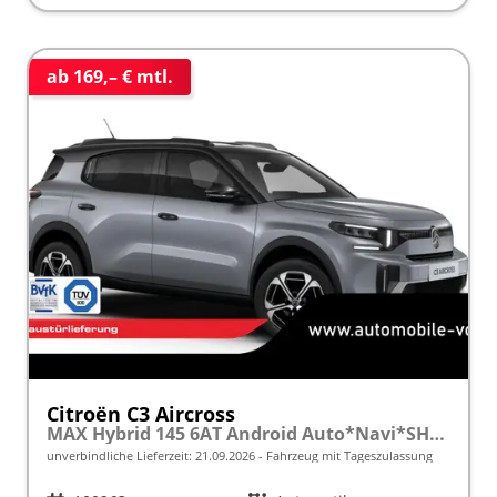
ab 169,– € mtl.
Citroën C3 Aircross
MAX Hybrid 145 6AT Android Auto*Navi*SHZ*Kamera*Totwinkel*Keyless*17"*Klimaauto
unverbindliche Lieferzeit:
21.09.2026
Fahrzeug mit Tageszulassung