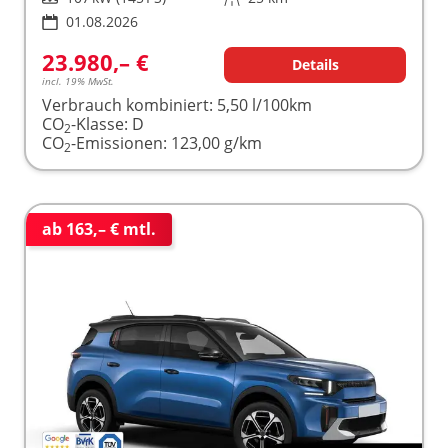
01.08.2026
23.980,– €
Details
incl. 19% MwSt.
Verbrauch kombiniert:
5,50 l/100km
CO
-Klasse:
D
2
CO
-Emissionen:
123,00 g/km
2
ab 163,– € mtl.