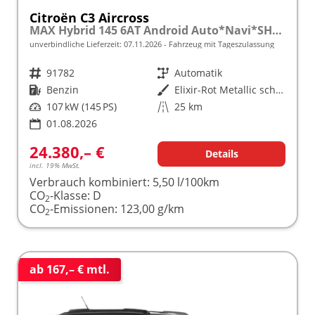
Citroën C3 Aircross
MAX Hybrid 145 6AT Android Auto*Navi*SHZ*Kamera*Totwinkel*Keyless*17"*Klimaauto
unverbindliche Lieferzeit:
07.11.2026
Fahrzeug mit Tageszulassung
Fahrzeugnr.
91782
Getriebe
Automatik
Kraftstoff
Benzin
Außenfarbe
Elixir-Rot Metallic schwarzem Dach
Leistung
107 kW (145 PS)
Kilometerstand
25 km
01.08.2026
24.380,– €
Details
incl. 19% MwSt.
Verbrauch kombiniert:
5,50 l/100km
CO
-Klasse:
D
2
CO
-Emissionen:
123,00 g/km
2
ab 167,– € mtl.