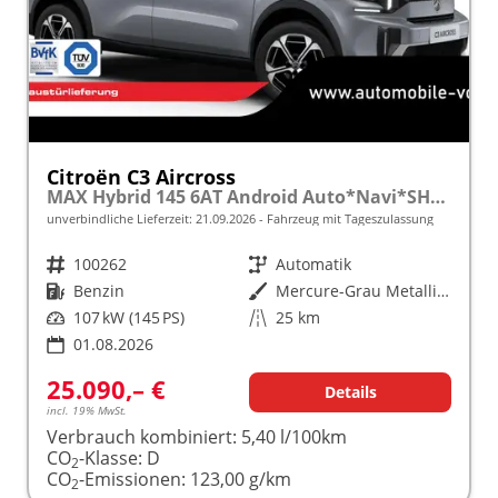
Citroën C3 Aircross
MAX Hybrid 145 6AT Android Auto*Navi*SHZ*Kamera*Totwinkel*Keyless*17"*Klimaauto
unverbindliche Lieferzeit:
21.09.2026
Fahrzeug mit Tageszulassung
Fahrzeugnr.
100262
Getriebe
Automatik
Kraftstoff
Benzin
Außenfarbe
Mercure-Grau Metallic / Dach Schwarz
Leistung
107 kW (145 PS)
Kilometerstand
25 km
01.08.2026
25.090,– €
Details
incl. 19% MwSt.
Verbrauch kombiniert:
5,40 l/100km
CO
-Klasse:
D
2
CO
-Emissionen:
123,00 g/km
2