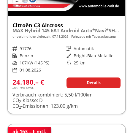
Citroën C3 Aircross
MAX Hybrid 145 6AT Android Auto*Navi*SHZ*Kamera*Totwinkel*Keyless*17"*Klimaauto
unverbindliche Lieferzeit:
07.11.2026
Fahrzeug mit Tageszulassung
Fahrzeugnr.
91776
Getriebe
Automatik
Kraftstoff
Benzin
Außenfarbe
Bright-Blau Metallic mit schwarzem Dach
Leistung
107 kW (145 PS)
Kilometerstand
25 km
01.08.2026
24.180,– €
Details
incl. 19% MwSt.
Verbrauch kombiniert:
5,50 l/100km
CO
-Klasse:
D
2
CO
-Emissionen:
123,00 g/km
2
ab 163,– € mtl.