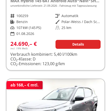
MAX Hybrid 145 6AT Android Auto*Navi*SHZ*Kamera*Totwinkel*Keyless*17"*Klimaauto
unverbindliche Lieferzeit:
21.09.2026
Fahrzeug mit Tageszulassung
Fahrzeugnr.
100259
Getriebe
Automatik
Kraftstoff
Benzin
Außenfarbe
Polar-Weiss / Dach Schwarz
Leistung
107 kW (145 PS)
Kilometerstand
25 km
01.08.2026
24.690,– €
Details
incl. 19% MwSt.
Verbrauch kombiniert:
5,40 l/100km
CO
-Klasse:
D
2
CO
-Emissionen:
123,00 g/km
2
ab 168,– € mtl.