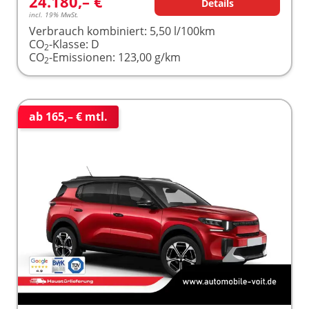
24.180,– €
Details
incl. 19% MwSt.
Verbrauch kombiniert:
5,50 l/100km
CO
-Klasse:
D
2
CO
-Emissionen:
123,00 g/km
2
ab 165,– € mtl.