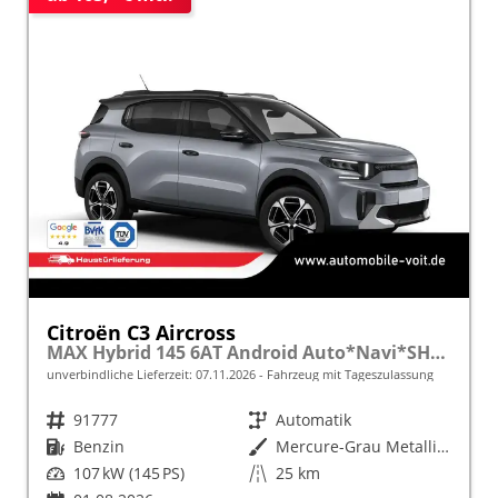
Citroën C3 Aircross
MAX Hybrid 145 6AT Android Auto*Navi*SHZ*Kamera*Totwinkel*Keyless*17"*Klimaauto
unverbindliche Lieferzeit:
07.11.2026
Fahrzeug mit Tageszulassung
Fahrzeugnr.
91777
Getriebe
Automatik
Kraftstoff
Benzin
Außenfarbe
Mercure-Grau Metallic mit schwarzem Dach
Leistung
107 kW (145 PS)
Kilometerstand
25 km