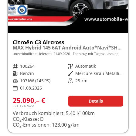
Citroën C3 Aircross
MAX Hybrid 145 6AT Android Auto*Navi*SHZ*Kamera*Totwinkel*Keyless*17"*Klimaauto
unverbindliche Lieferzeit:
21.09.2026
Fahrzeug mit Tageszulassung
Fahrzeugnr.
100264
Getriebe
Automatik
Kraftstoff
Benzin
Außenfarbe
Mercure-Grau Metallic / Dach Schwarz
Leistung
107 kW (145 PS)
Kilometerstand
25 km
01.08.2026
25.090,– €
Details
incl. 19% MwSt.
Verbrauch kombiniert:
5,40 l/100km
CO
-Klasse:
D
2
CO
-Emissionen:
123,00 g/km
2