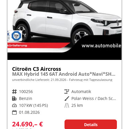
Citroën C3 Aircross
MAX Hybrid 145 6AT Android Auto*Navi*SHZ*Kamera*Totwinkel*Keyless*17"*Klimaauto
unverbindliche Lieferzeit:
21.09.2026
Fahrzeug mit Tageszulassung
Fahrzeugnr.
100256
Getriebe
Automatik
Kraftstoff
Benzin
Außenfarbe
Polar-Weiss / Dach Schwarz
Leistung
107 kW (145 PS)
Kilometerstand
25 km
01.08.2026
24.690,– €
Details