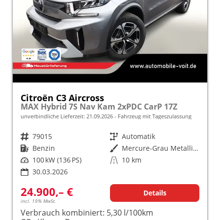
Citroën C3 Aircross
MAX Hybrid 7S Nav Kam 2xPDC CarP 17Z
unverbindliche Lieferzeit:
21.09.2026
Fahrzeug mit Tageszulassung
Fahrzeugnr.
79015
Getriebe
Automatik
Kraftstoff
Benzin
Außenfarbe
Mercure-Grau Metallic / Dach in
Leistung
100 kW (136 PS)
Kilometerstand
10 km
30.03.2026
24.900,– €
Details
incl. 19% MwSt.
Verbrauch kombiniert:
5,30 l/100km