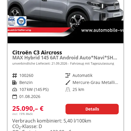
Citroën C3 Aircross
MAX Hybrid 145 6AT Android Auto*Navi*SHZ*Kamera*Totwinkel*Keyless*17"*Klimaauto
unverbindliche Lieferzeit:
21.09.2026
Fahrzeug mit Tageszulassung
Fahrzeugnr.
100260
Getriebe
Automatik
Kraftstoff
Benzin
Außenfarbe
Mercure-Grau Metallic / Dach Schwarz
Leistung
107 kW (145 PS)
Kilometerstand
25 km
01.08.2026
25.090,– €
Details
incl. 19% MwSt.
Verbrauch kombiniert:
5,40 l/100km
CO
-Klasse:
D
2