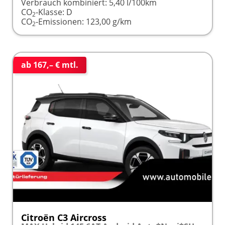
Verbrauch kombiniert:
5,40 l/100km
CO
-Klasse:
D
2
CO
-Emissionen:
123,00 g/km
2
ab 167,– € mtl.
Citroën C3 Aircross