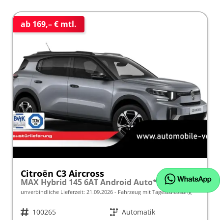
ab 169,– € mtl.
Citroën C3 Aircross
MAX Hybrid 145 6AT Android Auto*Navi*SHZ*Kamera*Totwinkel*Keyless*17"*Klimaauto
unverbindliche Lieferzeit:
21.09.2026
Fahrzeug mit Tageszulassung
Fahrzeugnr.
100265
Getriebe
Automatik