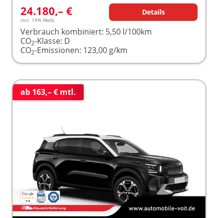
24.180,– €
Details
incl. 19% MwSt.
Verbrauch kombiniert:
5,50 l/100km
CO
-Klasse:
D
2
CO
-Emissionen:
123,00 g/km
2
ab 163,– € mtl.