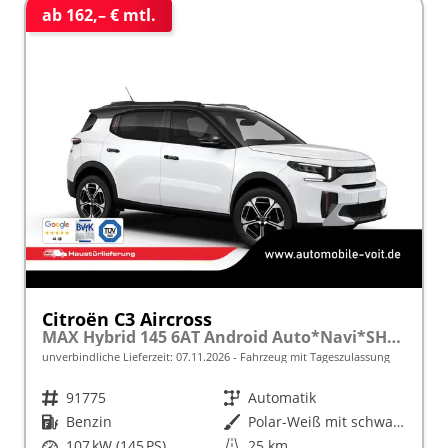
ab 162,– € mtl.
Citroën C3 Aircross
MAX Hybrid 145 6AT Android Auto*Navi*SHZ*Kamera*Totwinkel*Keyless*17"*Klimaauto
unverbindliche Lieferzeit:
07.11.2026
Fahrzeug mit Tageszulassung
Fahrzeugnr.
91775
Getriebe
Automatik
Kraftstoff
Benzin
Außenfarbe
Polar-Weiß mit schwarzem Dach
Leistung
107 kW (145 PS)
Kilometerstand
25 km