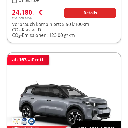
01.08.2026
24.180,– €
Details
incl. 19% MwSt.
Verbrauch kombiniert:
5,50 l/100km
CO
-Klasse:
D
2
CO
-Emissionen:
123,00 g/km
2
ab 163,– € mtl.