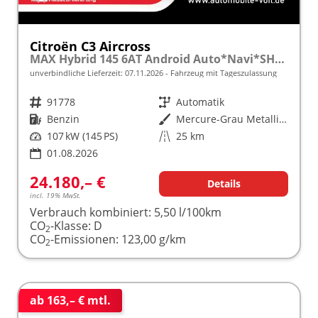
Citroën C3 Aircross
MAX Hybrid 145 6AT Android Auto*Navi*SHZ*Kamera*Totwinkel*Keyless*17"*Klimaauto
unverbindliche Lieferzeit:
07.11.2026
Fahrzeug mit Tageszulassung
Fahrzeugnr.
91778
Getriebe
Automatik
Kraftstoff
Benzin
Außenfarbe
Mercure-Grau Metallic mit schwarzem Dach
Leistung
107 kW (145 PS)
Kilometerstand
25 km
01.08.2026
24.180,– €
Details
incl. 19% MwSt.
Verbrauch kombiniert:
5,50 l/100km
CO
-Klasse:
D
2
CO
-Emissionen:
123,00 g/km
2
ab 163,– € mtl.