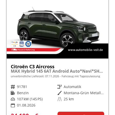
Citroën C3 Aircross
MAX Hybrid 145 6AT Android Auto*Navi*SHZ*Kamera*Totwinkel*Keyless*17"*Klimaauto
unverbindliche Lieferzeit:
07.11.2026
Fahrzeug mit Tageszulassung
Fahrzeugnr.
91781
Getriebe
Automatik
Kraftstoff
Benzin
Außenfarbe
Montana-Grün Metallic mit weißem Dach
Leistung
107 kW (145 PS)
Kilometerstand
25 km
01.08.2026