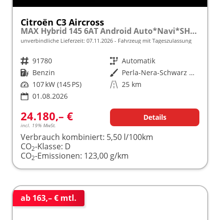
Citroën C3 Aircross
MAX Hybrid 145 6AT Android Auto*Navi*SHZ*Kamera*Totwinkel*Keyless*17"*Klimaauto
unverbindliche Lieferzeit:
07.11.2026
Fahrzeug mit Tageszulassung
Fahrzeugnr.
91780
Getriebe
Automatik
Kraftstoff
Benzin
Außenfarbe
Perla-Nera-Schwarz Metallic mit weißem Dach
Leistung
107 kW (145 PS)
Kilometerstand
25 km
01.08.2026
24.180,– €
Details
incl. 19% MwSt.
Verbrauch kombiniert:
5,50 l/100km
CO
-Klasse:
D
2
CO
-Emissionen:
123,00 g/km
2
ab 163,– € mtl.