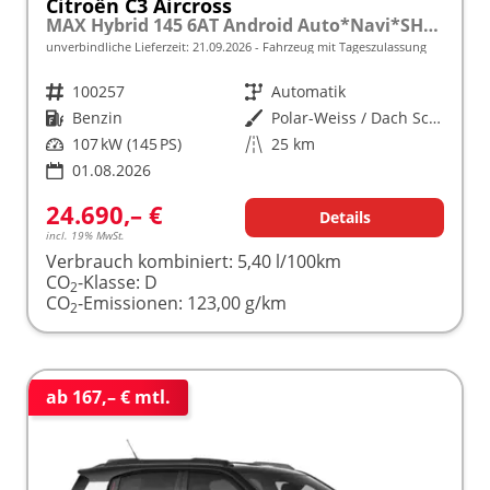
Citroën C3 Aircross
MAX Hybrid 145 6AT Android Auto*Navi*SHZ*Kamera*Totwinkel*Keyless*17"*Klimaauto
unverbindliche Lieferzeit:
21.09.2026
Fahrzeug mit Tageszulassung
Fahrzeugnr.
100257
Getriebe
Automatik
Kraftstoff
Benzin
Außenfarbe
Polar-Weiss / Dach Schwarz
Leistung
107 kW (145 PS)
Kilometerstand
25 km
01.08.2026
24.690,– €
Details
incl. 19% MwSt.
Verbrauch kombiniert:
5,40 l/100km
CO
-Klasse:
D
2
CO
-Emissionen:
123,00 g/km
2
ab 167,– € mtl.