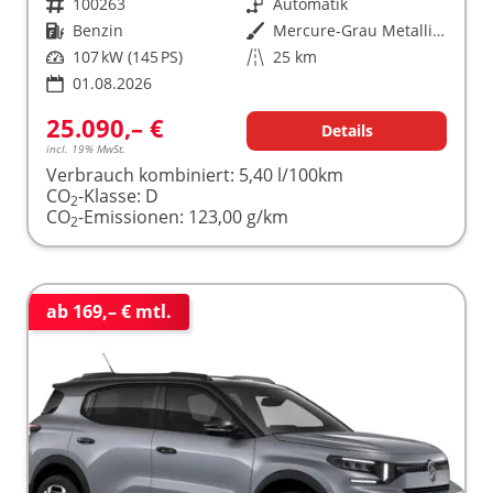
Fahrzeugnr.
100263
Getriebe
Automatik
Kraftstoff
Benzin
Außenfarbe
Mercure-Grau Metallic / Dach Schwarz
Leistung
107 kW (145 PS)
Kilometerstand
25 km
01.08.2026
25.090,– €
Details
incl. 19% MwSt.
Verbrauch kombiniert:
5,40 l/100km
CO
-Klasse:
D
2
CO
-Emissionen:
123,00 g/km
2
ab 169,– € mtl.