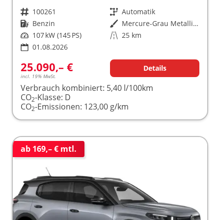
Fahrzeugnr.
100261
Getriebe
Automatik
Kraftstoff
Benzin
Außenfarbe
Mercure-Grau Metallic / Dach Schwarz
Leistung
107 kW (145 PS)
Kilometerstand
25 km
01.08.2026
25.090,– €
Details
incl. 19% MwSt.
Verbrauch kombiniert:
5,40 l/100km
CO
-Klasse:
D
2
CO
-Emissionen:
123,00 g/km
2
ab 169,– € mtl.