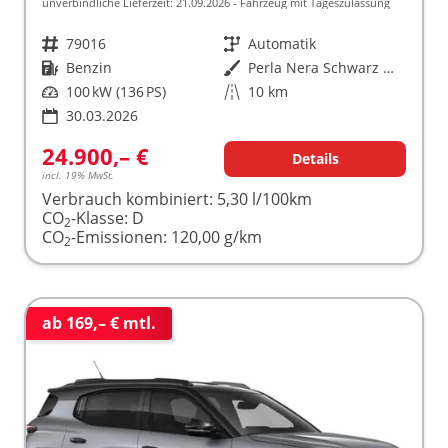
unverbindliche Lieferzeit:
21.09.2026
Fahrzeug mit Tageszulassung
Fahrzeugnr.
79016
Getriebe
Automatik
Kraftstoff
Benzin
Außenfarbe
Perla Nera Schwarz Metallic / D
Leistung
100 kW (136 PS)
Kilometerstand
10 km
30.03.2026
24.900,– €
Details
incl. 19% MwSt.
Verbrauch kombiniert:
5,30 l/100km
CO
-Klasse:
D
2
CO
-Emissionen:
120,00 g/km
2
ab 169,– € mtl.