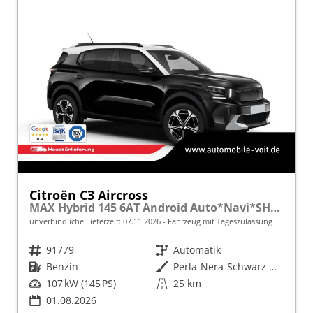
Citroën C3 Aircross
MAX Hybrid 145 6AT Android Auto*Navi*SHZ*Kamera*Totwinkel*Keyless*17"*Klimaauto
unverbindliche Lieferzeit:
07.11.2026
Fahrzeug mit Tageszulassung
Fahrzeugnr.
91779
Getriebe
Automatik
Kraftstoff
Benzin
Außenfarbe
Perla-Nera-Schwarz Metallic mit weißem Dach
Leistung
107 kW (145 PS)
Kilometerstand
25 km
01.08.2026