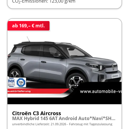
CO
-Emissionen:
123,00 g/km
2
ab 169,– € mtl.
Citroën C3 Aircross
MAX Hybrid 145 6AT Android Auto*Navi*SHZ*Kamera*Totwinkel*Keyless*17"*Klimaauto
unverbindliche Lieferzeit:
21.09.2026
Fahrzeug mit Tageszulassung