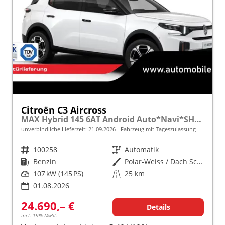
Citroën C3 Aircross
MAX Hybrid 145 6AT Android Auto*Navi*SHZ*Kamera*Totwinkel*Keyless*17"*Klimaauto
unverbindliche Lieferzeit:
21.09.2026
Fahrzeug mit Tageszulassung
Fahrzeugnr.
100258
Getriebe
Automatik
Kraftstoff
Benzin
Außenfarbe
Polar-Weiss / Dach Schwarz
Leistung
107 kW (145 PS)
Kilometerstand
25 km
01.08.2026
24.690,– €
Details
incl. 19% MwSt.