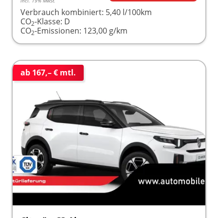
incl. 19% MwSt.
Verbrauch kombiniert:
5,40 l/100km
CO
-Klasse:
D
2
CO
-Emissionen:
123,00 g/km
2
ab 167,– € mtl.