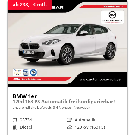
ab 238,– € mtl.
BMW 1er
120d 163 PS Automatik frei konfigurierbar!
unverbindliche Lieferzeit: 3-4 Monate
Neuwagen
Fahrzeugnr.
95734
Getriebe
Automatik
Kraftstoff
Diesel
Leistung
120 kW (163 PS)