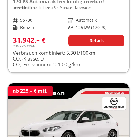
170 PS Automatik frei konfigurierbar!
unverbindliche Lieferzeit: 3-4 Monate
Neuwagen
Fahrzeugnr.
95730
Getriebe
Automatik
Kraftstoff
Benzin
Leistung
125 kW (170 PS)
31.942,– €
Details
incl. 19% MwSt.
Verbrauch kombiniert:
5,30 l/100km
CO
-Klasse:
D
2
CO
-Emissionen:
121,00 g/km
2
ab 225,– € mtl.