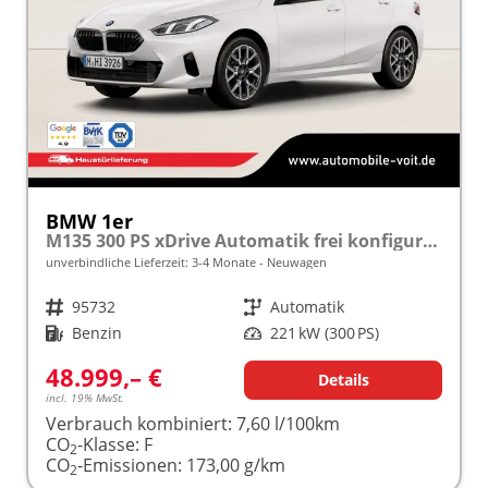
BMW 1er
M135 300 PS xDrive Automatik frei konfigurierbar!
unverbindliche Lieferzeit: 3-4 Monate
Neuwagen
Fahrzeugnr.
95732
Getriebe
Automatik
Kraftstoff
Benzin
Leistung
221 kW (300 PS)
48.999,– €
Details
incl. 19% MwSt.
Verbrauch kombiniert:
7,60 l/100km
CO
-Klasse:
F
2
CO
-Emissionen:
173,00 g/km
2