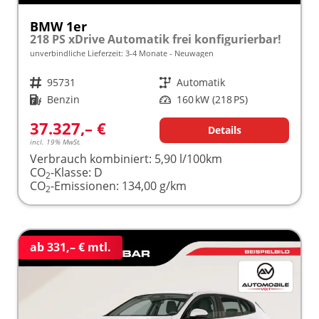
BMW 1er
218 PS xDrive Automatik frei konfigurierbar!
unverbindliche Lieferzeit: 3-4 Monate
Neuwagen
Fahrzeugnr.
95731
Getriebe
Automatik
Kraftstoff
Benzin
Leistung
160 kW (218 PS)
37.327,– €
Details
incl. 19% MwSt.
Verbrauch kombiniert:
5,90 l/100km
CO
-Klasse:
D
2
CO
-Emissionen:
134,00 g/km
2
ab 331,– € mtl.