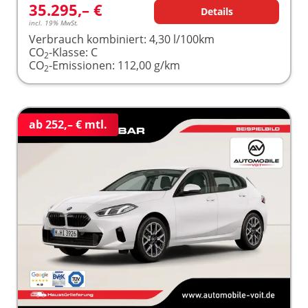
35.295,– €
Details
incl. 19% MwSt.
Verbrauch kombiniert:
4,30 l/100km
CO
-Klasse:
C
2
CO
-Emissionen:
112,00 g/km
2
ab 252,– € mtl.