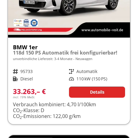
BMW 1er
118d 150 PS Automatik frei konfigurierbar!
unverbindliche Lieferzeit: 3-4 Monate
Neuwagen
Fahrzeugnr.
95733
Getriebe
Automatik
Kraftstoff
Diesel
Leistung
110 kW (150 PS)
33.263,– €
Details
incl. 19% MwSt.
Verbrauch kombiniert:
4,70 l/100km
CO
-Klasse:
D
2
CO
-Emissionen:
122,00 g/km
2