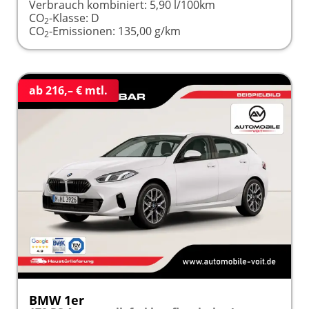
Verbrauch kombiniert:
5,90 l/100km
CO
-Klasse:
D
2
CO
-Emissionen:
135,00 g/km
2
ab 216,– € mtl.
BMW 1er