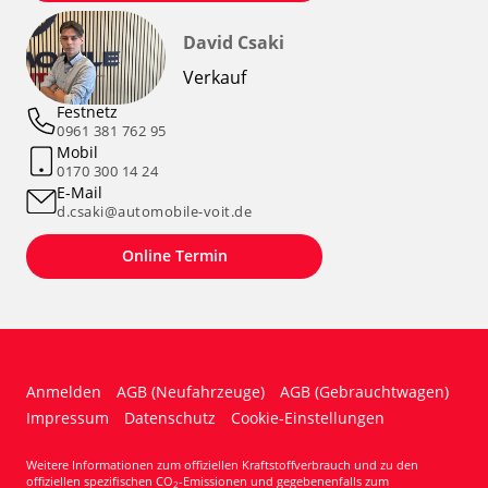
David Csaki
Verkauf
Festnetz
0961 381 762 95
Mobil
0170 300 14 24
E-Mail
d.csaki@automobile-voit.de
Online Termin
Anmelden
AGB (Neufahrzeuge)
AGB (Gebrauchtwagen)
Impressum
Datenschutz
Cookie-Einstellungen
Weitere Informationen zum offiziellen Kraftstoffverbrauch und zu den
offiziellen spezifischen CO
-Emissionen und gegebenenfalls zum
2