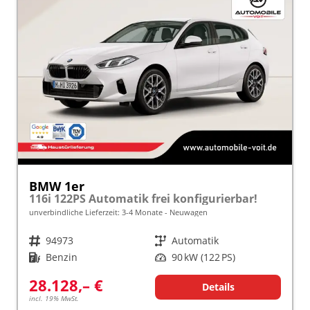
BMW 1er
116i 122PS Automatik frei konfigurierbar!
unverbindliche Lieferzeit: 3-4 Monate
Neuwagen
Fahrzeugnr.
94973
Getriebe
Automatik
Kraftstoff
Benzin
Leistung
90 kW (122 PS)
28.128,– €
Details
incl. 19% MwSt.