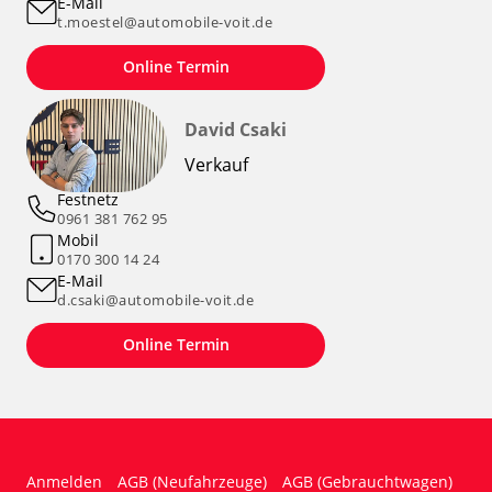
E-Mail
t.moestel@automobile-voit.de
Online Termin
David Csaki
Verkauf
Festnetz
0961 381 762 95
Mobil
0170 300 14 24
E-Mail
d.csaki@automobile-voit.de
Online Termin
Anmelden
AGB (Neufahrzeuge)
AGB (Gebrauchtwagen)