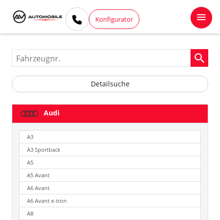
Konfigurator
Fahrzeugnr.
Detailsuche
Audi
A3
A3 Sportback
A5
A5 Avant
A6 Avant
A6 Avant e-tron
A8