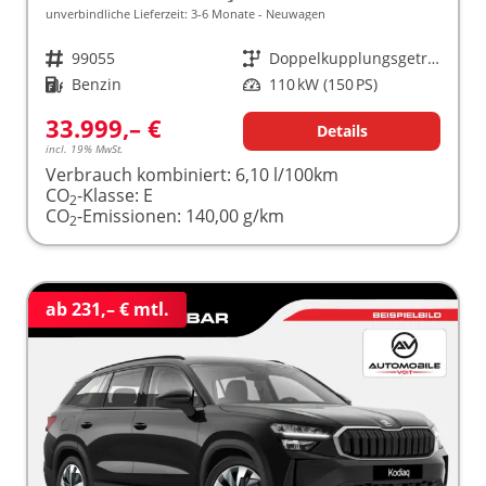
unverbindliche Lieferzeit: 3-6 Monate
Neuwagen
Fahrzeugnr.
99055
Getriebe
Doppelkupplungsgetriebe (DSG)
Kraftstoff
Benzin
Leistung
110 kW (150 PS)
33.999,– €
Details
incl. 19% MwSt.
Verbrauch kombiniert:
6,10 l/100km
CO
-Klasse:
E
2
CO
-Emissionen:
140,00 g/km
2
ab 231,– € mtl.