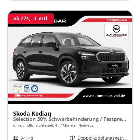
ab 271,– € mtl.
Skoda Kodiaq
Selection 50% Schwerbehinderung / Festpreisgarantie* Modelljahr 1.5 TSI iV PLUG-IN-HYBRID 204PS DSG "Sonderangebot bei Schwerbehinderung" frei konfigurierbar!
unverbindliche Lieferzeit: 4 - 7 Monate
Neuwagen
Fahrzeugnr.
94148
Getriebe
Doppelkupplungsgetriebe (DSG)