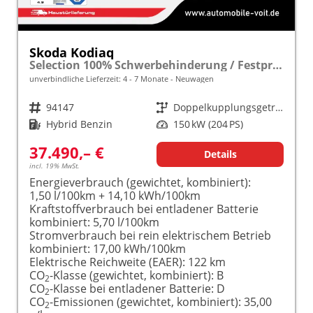
Skoda Kodiaq
Selection 100% Schwerbehinderung / Festpreisgarantie* Modelljahr 1.5 TSI iV PLUG-IN-HYBRID 204PS DSG "Sonderangebot bei Schwerbehinderung" frei konfigurierbar!
unverbindliche Lieferzeit: 4 - 7 Monate
Neuwagen
Fahrzeugnr.
94147
Getriebe
Doppelkupplungsgetriebe (DSG)
Kraftstoff
Hybrid Benzin
Leistung
150 kW (204 PS)
37.490,– €
Details
incl. 19% MwSt.
Energieverbrauch (gewichtet, kombiniert):
1,50 l/100km + 14,10 kWh/100km
Kraftstoffverbrauch bei entladener Batterie
kombiniert:
5,70 l/100km
Stromverbrauch bei rein elektrischem Betrieb
kombiniert:
17,00 kWh/100km
Elektrische Reichweite (EAER):
122 km
CO
-Klasse (gewichtet, kombiniert):
B
2
CO
-Klasse bei entladener Batterie:
D
2
CO
-Emissionen (gewichtet, kombiniert):
35,00
2