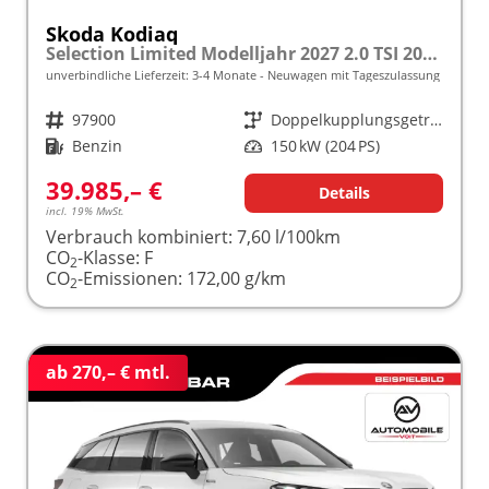
Skoda Kodiaq
Selection Limited Modelljahr 2027 2.0 TSI 204 PS DSG 4x4 5 J. Garantie/AHK/NAVI/SHZ/KAMERA/LED frei konfigurierbar!
unverbindliche Lieferzeit: 3-4 Monate
Neuwagen mit Tageszulassung
Fahrzeugnr.
97900
Getriebe
Doppelkupplungsgetriebe (DSG)
Kraftstoff
Benzin
Leistung
150 kW (204 PS)
39.985,– €
Details
incl. 19% MwSt.
Verbrauch kombiniert:
7,60 l/100km
CO
-Klasse:
F
2
CO
-Emissionen:
172,00 g/km
2
ab 270,– € mtl.