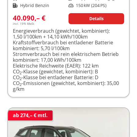
Kraftstoff
Hybrid Benzin
Leistung
150 kW (204 PS)
40.090,– €
Details
incl. 19% MwSt.
Energieverbrauch (gewichtet, kombiniert):
1,50 l/100km + 14,10 kWh/100km
Kraftstoffverbrauch bei entladener Batterie
kombiniert:
5,70 l/100km
Stromverbrauch bei rein elektrischem Betrieb
kombiniert:
17,00 kWh/100km
Elektrische Reichweite (EAER):
122 km
CO
-Klasse (gewichtet, kombiniert):
B
2
CO
-Klasse bei entladener Batterie:
D
2
CO
-Emissionen (gewichtet, kombiniert):
35,00
2
g/km
ab 274,– € mtl.