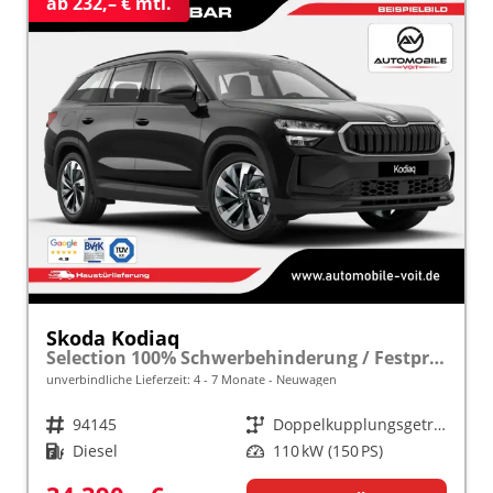
ab 232,– € mtl.
Skoda Kodiaq
Selection 100% Schwerbehinderung / Festpreisgarantie* Modelljahr 2.0 TDI 150PS DSG "Sonderangebot bei Schwerbehinderung" frei konfigurierbar!
unverbindliche Lieferzeit: 4 - 7 Monate
Neuwagen
Fahrzeugnr.
94145
Getriebe
Doppelkupplungsgetriebe (DSG)
Kraftstoff
Diesel
Leistung
110 kW (150 PS)