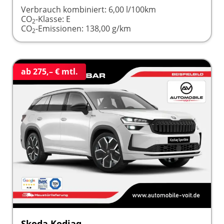
Verbrauch kombiniert:
6,00 l/100km
CO
-Klasse:
E
2
CO
-Emissionen:
138,00 g/km
2
ab 275,– € mtl.
Skoda Kodiaq