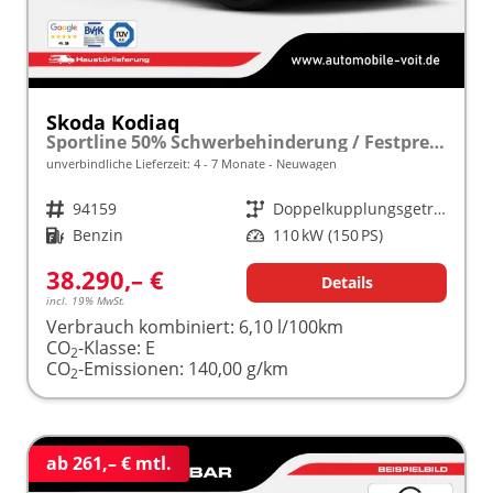
Skoda Kodiaq
Sportline 50% Schwerbehinderung / Festpreisgarantie* Modelljahr 1.5 TSI Mild-Hybrid 150PS DSG "Sonderangebot bei Schwerbehinderung" frei konfigurierbar!
unverbindliche Lieferzeit: 4 - 7 Monate
Neuwagen
Fahrzeugnr.
94159
Getriebe
Doppelkupplungsgetriebe (DSG)
Kraftstoff
Benzin
Leistung
110 kW (150 PS)
38.290,– €
Details
incl. 19% MwSt.
Verbrauch kombiniert:
6,10 l/100km
CO
-Klasse:
E
2
CO
-Emissionen:
140,00 g/km
2
ab 261,– € mtl.