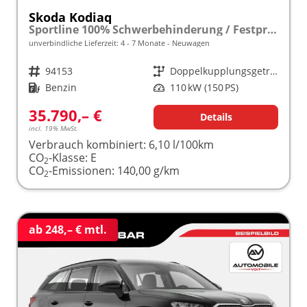
Skoda Kodiaq
Sportline 100% Schwerbehinderung / Festpreisgarantie* Modelljahr 1.5 TSI Mild-Hybrid 150PS DSG "Sonderangebot bei Schwerbehinderung" frei konfigurierbar!
unverbindliche Lieferzeit: 4 - 7 Monate
Neuwagen
Fahrzeugnr.
94153
Getriebe
Doppelkupplungsgetriebe (DSG)
Kraftstoff
Benzin
Leistung
110 kW (150 PS)
35.790,– €
Details
incl. 19% MwSt.
Verbrauch kombiniert:
6,10 l/100km
CO
-Klasse:
E
2
CO
-Emissionen:
140,00 g/km
2
ab 248,– € mtl.