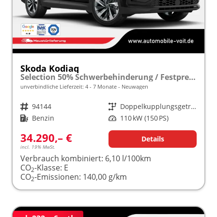
Skoda Kodiaq
Selection 50% Schwerbehinderung / Festpreisgarantie* Modelljahr 1.5 TSI Mild-Hybrid 150PS DSG "Sonderangebot bei Schwerbehinderung" frei konfigurierbar!
unverbindliche Lieferzeit: 4 - 7 Monate
Neuwagen
Fahrzeugnr.
94144
Getriebe
Doppelkupplungsgetriebe (DSG)
Kraftstoff
Benzin
Leistung
110 kW (150 PS)
34.290,– €
Details
incl. 19% MwSt.
Verbrauch kombiniert:
6,10 l/100km
CO
-Klasse:
E
2
CO
-Emissionen:
140,00 g/km
2