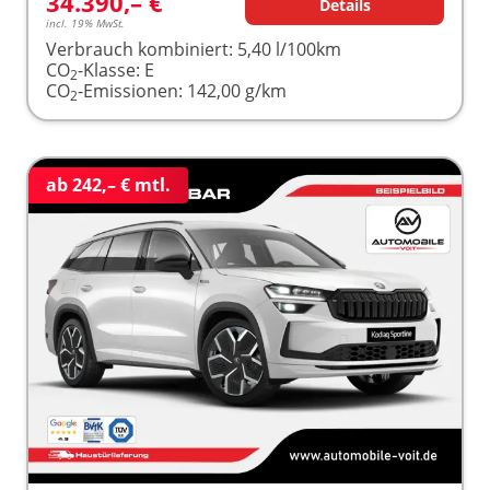
34.390,– €
Details
incl. 19% MwSt.
Verbrauch kombiniert:
5,40 l/100km
CO
-Klasse:
E
2
CO
-Emissionen:
142,00 g/km
2
ab 242,– € mtl.