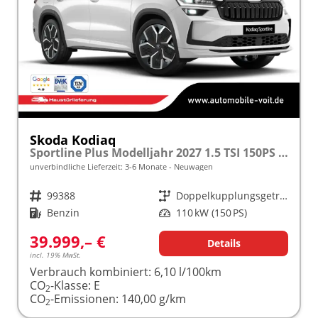
Skoda Kodiaq
Sportline Plus Modelljahr 2027 1.5 TSI 150PS DSG MATRIX/KAMERA/ACC/MEMORY/NAVI/SHZ/3Z.KLIMA/ELEKTR. HECKKLAPPE frei konfigurierbar!
unverbindliche Lieferzeit: 3-6 Monate
Neuwagen
Fahrzeugnr.
99388
Getriebe
Doppelkupplungsgetriebe (DSG)
Kraftstoff
Benzin
Leistung
110 kW (150 PS)
39.999,– €
Details
incl. 19% MwSt.
Verbrauch kombiniert:
6,10 l/100km
CO
-Klasse:
E
2
CO
-Emissionen:
140,00 g/km
2