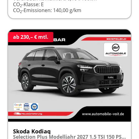
CO
-Klasse:
E
2
CO
-Emissionen:
140,00 g/km
2
ab 230,– € mtl.
Skoda Kodiaq
Selection Plus Modelljahr 2027 1.5 TSI 150 PS DSG TEMPOMAT/R.KAMERA/SHZ/LED/LENKRADHEIZUNG frei konfigurierbar!