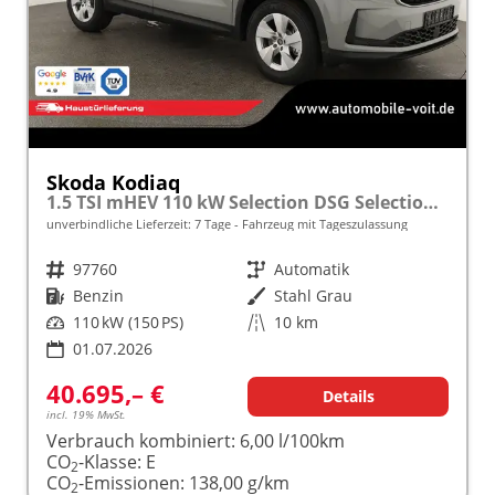
Skoda Kodiaq
1.5 TSI mHEV 110 kW Selection DSG Selection, AHK, Navi, Side, Kamera, Winter, 4 J.- Garantie
unverbindliche Lieferzeit:
7 Tage
Fahrzeug mit Tageszulassung
Fahrzeugnr.
97760
Getriebe
Automatik
Kraftstoff
Benzin
Außenfarbe
Stahl Grau
Leistung
110 kW (150 PS)
Kilometerstand
10 km
01.07.2026
40.695,– €
Details
incl. 19% MwSt.
Verbrauch kombiniert:
6,00 l/100km
CO
-Klasse:
E
2
CO
-Emissionen:
138,00 g/km
2