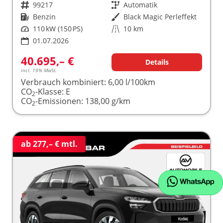
Fahrzeugnr.
99217
Getriebe
Automatik
Kraftstoff
Benzin
Außenfarbe
Black Magic Perleffekt
Leistung
110 kW (150 PS)
Kilometerstand
10 km
01.07.2026
40.695,– €
Details
incl. 19% MwSt.
Verbrauch kombiniert:
6,00 l/100km
CO
-Klasse:
E
2
CO
-Emissionen:
138,00 g/km
2
ab 277,– € mtl.