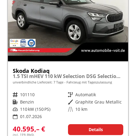
Skoda Kodiaq
1.5 TSI mHEV 110 kW Selection DSG Selection, AHK, Navi, Side, Kamera, Winter, 4 J.- Garantie
unverbindliche Lieferzeit:
7 Tage
Fahrzeug mit Tageszulassung
Fahrzeugnr.
101110
Getriebe
Automatik
Kraftstoff
Benzin
Außenfarbe
Graphite Grau Metallic
Leistung
110 kW (150 PS)
Kilometerstand
10 km
01.07.2026
40.595,– €
Details
incl. 19% MwSt.