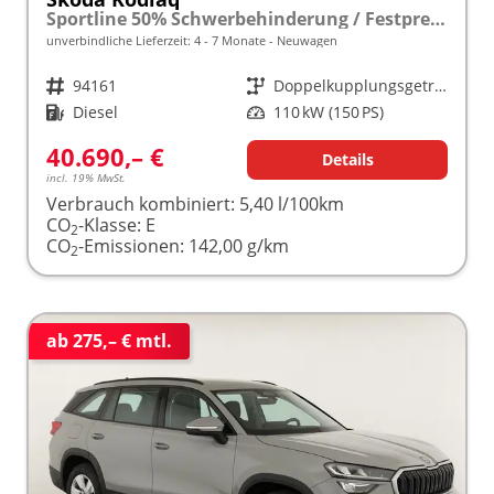
Sportline 50% Schwerbehinderung / Festpreisgarantie* Modelljahr 2.0 TDI 150 PS DSG "Sonderangebot bei Schwerbehinderung" frei konfigurierbar!
unverbindliche Lieferzeit: 4 - 7 Monate
Neuwagen
Fahrzeugnr.
94161
Getriebe
Doppelkupplungsgetriebe (DSG)
Kraftstoff
Diesel
Leistung
110 kW (150 PS)
40.690,– €
Details
incl. 19% MwSt.
Verbrauch kombiniert:
5,40 l/100km
CO
-Klasse:
E
2
CO
-Emissionen:
142,00 g/km
2
ab 275,– € mtl.