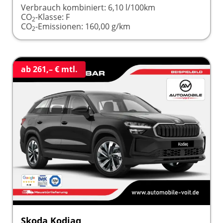
Verbrauch kombiniert:
6,10 l/100km
CO
-Klasse:
F
2
CO
-Emissionen:
160,00 g/km
2
ab 261,– € mtl.
Skoda Kodiaq