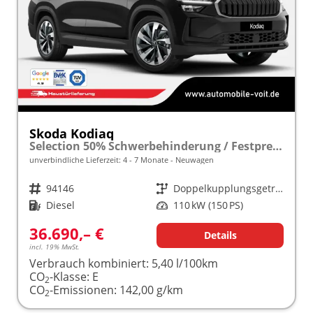
Skoda Kodiaq
Selection 50% Schwerbehinderung / Festpreisgarantie* Modelljahr 2.0 TDI 150PS DSG "Sonderangebot bei Schwerbehinderung" frei konfigurierbar!
unverbindliche Lieferzeit: 4 - 7 Monate
Neuwagen
Fahrzeugnr.
94146
Getriebe
Doppelkupplungsgetriebe (DSG)
Kraftstoff
Diesel
Leistung
110 kW (150 PS)
36.690,– €
Details
incl. 19% MwSt.
Verbrauch kombiniert:
5,40 l/100km
CO
-Klasse:
E
2
CO
-Emissionen:
142,00 g/km
2