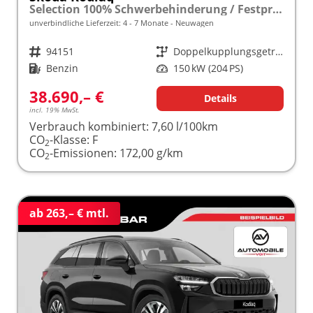
Selection 100% Schwerbehinderung / Festpreisgarantie* Modelljahr 2.0 TSI 204 PS DSG 4x4 "Sonderangebot bei Schwerbehinderung" frei konfigurierbar!
unverbindliche Lieferzeit: 4 - 7 Monate
Neuwagen
Fahrzeugnr.
94151
Getriebe
Doppelkupplungsgetriebe (DSG)
Kraftstoff
Benzin
Leistung
150 kW (204 PS)
38.690,– €
Details
incl. 19% MwSt.
Verbrauch kombiniert:
7,60 l/100km
CO
-Klasse:
F
2
CO
-Emissionen:
172,00 g/km
2
ab 263,– € mtl.