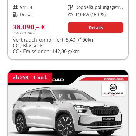
Fahrzeugnr.
94154
Getriebe
Doppelkupplungsgetriebe (DSG)
Kraftstoff
Diesel
Leistung
110 kW (150 PS)
38.090,– €
Details
incl. 19% MwSt.
Verbrauch kombiniert:
5,40 l/100km
CO
-Klasse:
E
2
CO
-Emissionen:
142,00 g/km
2
ab 258,– € mtl.