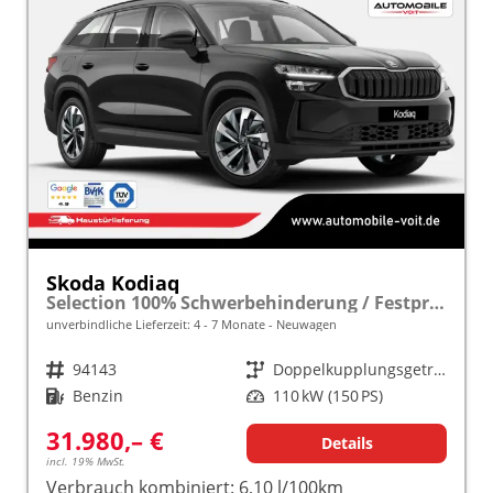
Skoda Kodiaq
Selection 100% Schwerbehinderung / Festpreisgarantie* Modelljahr 1.5 TSI Mild-Hybrid 150PS DSG "Sonderangebot bei Schwerbehinderung" frei konfigurierbar!
unverbindliche Lieferzeit: 4 - 7 Monate
Neuwagen
Fahrzeugnr.
94143
Getriebe
Doppelkupplungsgetriebe (DSG)
Kraftstoff
Benzin
Leistung
110 kW (150 PS)
31.980,– €
Details
incl. 19% MwSt.
Verbrauch kombiniert:
6,10 l/100km