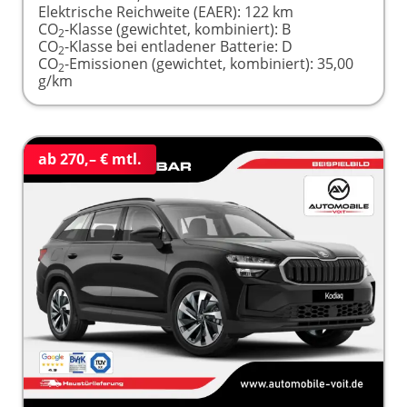
Elektrische Reichweite (EAER):
122 km
CO
-Klasse (gewichtet, kombiniert):
B
2
CO
-Klasse bei entladener Batterie:
D
2
CO
-Emissionen (gewichtet, kombiniert):
35,00
2
g/km
ab 270,– € mtl.