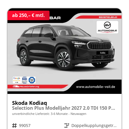
ab 250,– € mtl.
Skoda Kodiaq
Selection Plus Modelljahr 2027 2.0 TDI 150 PS DSG TEMPOMAT/R.KAMERA/SHZ/LED/LENKRADHEIZUNG frei konfigurierbar!
unverbindliche Lieferzeit: 3-6 Monate
Neuwagen
Fahrzeugnr.
99057
Getriebe
Doppelkupplungsgetriebe (DSG)