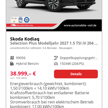
Skoda Kodiaq
Selection Plus Modelljahr 2027 1.5 TSI iV 204 PS DSG TEMPOMAT/R.KAMERA/SHZ/LED/LENKRADHEIZUNG frei konfigurierbar!
unverbindliche Lieferzeit: 3-6 Monate
Neuwagen
Fahrzeugnr.
99056
Getriebe
Doppelkupplungsgetriebe (DSG)
Kraftstoff
Hybrid Benzin
Leistung
150 kW (204 PS)
38.999,– €
Details
incl. 19% MwSt.
Energieverbrauch (gewichtet, kombiniert):
1,50 l/100km + 14,10 kWh/100km
Kraftstoffverbrauch bei entladener Batterie
kombiniert:
5,70 l/100km
Stromverbrauch bei rein elektrischem Betrieb
kombiniert:
17,00 kWh/100km