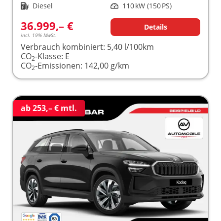
Kraftstoff
Diesel
Leistung
110 kW (150 PS)
36.999,– €
Details
incl. 19% MwSt.
Verbrauch kombiniert:
5,40 l/100km
CO
-Klasse:
E
2
CO
-Emissionen:
142,00 g/km
2
ab 253,– € mtl.