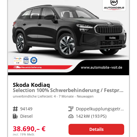
Skoda Kodiaq
Selection 100% Schwerbehinderung / Festpreisgarantie* Modelljahr 2.0 TDI 193 PS DSG 4x4 "Sonderangebot bei Schwerbehinderung" frei konfigurierbar!
unverbindliche Lieferzeit: 4 - 7 Monate
Neuwagen
Fahrzeugnr.
94149
Getriebe
Doppelkupplungsgetriebe (DSG)
Kraftstoff
Diesel
Leistung
142 kW (193 PS)
38.690,– €
Details
incl. 19% MwSt.